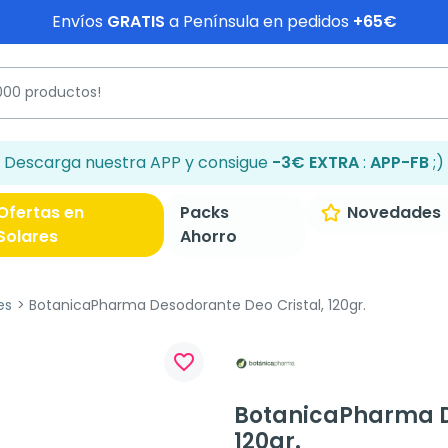
Envíos
GRATIS
a Península en pedidos
+65€
Descarga nuestra APP y consigue
-3€ EXTRA
:
APP-FB
;)
Ofertas en
Packs
Novedades
Solares
Ahorro
es
BotanicaPharma Desodorante Deo Cristal, 120gr.
favorite_border
BotanicaPharma D
120gr.