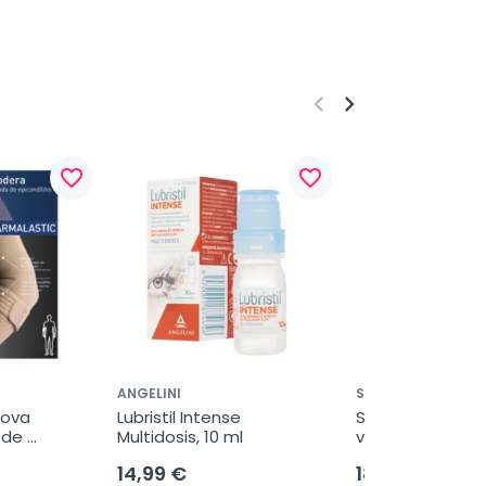
keyboard_arrow_left
keyboard_arrow_right
favorite_border
favorite_border
ANGELINI
SEID
ova 
Lubristil Intense 
Seidigyn óvulos, 
de 
Multidosis, 10 ml
vaginales
 unidad
14,99 €
18,99 €