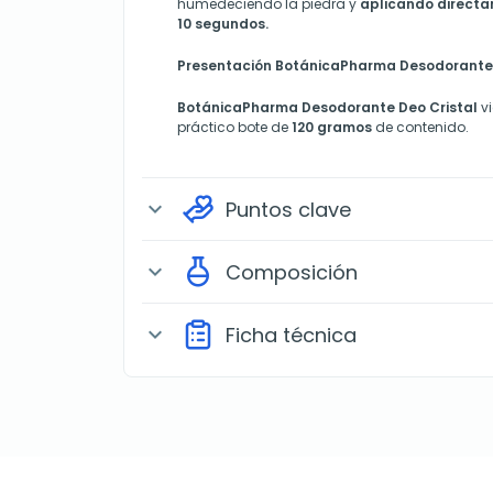
humedeciendo la piedra y
aplicando directam
10 segundos.
Presentación BotánicaPharma Desodorante 
BotánicaPharma Desodorante Deo Cristal
vi
práctico bote de
120 gramos
de contenido.
Puntos clave
expand_more
Composición
expand_more
Ficha técnica
expand_more