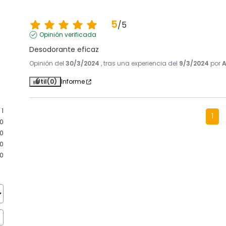
5
/
5
Opinión verificada
Desodorante eficaz
Opinión del
30/3/2024
, tras una experiencia del
9/3/2024
por
A
Útil
(0)
Informe
1
1
0
0
0
0