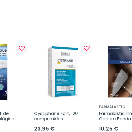
favorite_border
favorite_border
FARMALASTIC
t de 
Cystiphane Fort, 120 
Farmalastic Inn
lógico 
comprimidos
Codera Banda 
da, 1 
Epicondilitis, 1
23,95 €
10,25 €