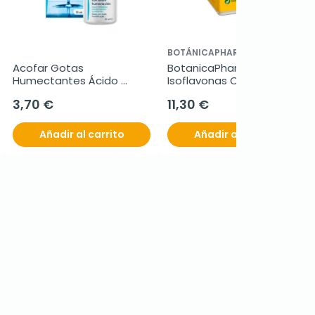
BOTÁNICAPHARMA
Acofar Gotas 
BotanicaPharma 
Humectantes Ácido 
Isoflavonas Complex 
Hialurónico, 10 ml.
850mg, 60 perlas.
3,70 €
11,30 €
Añadir al carrito
Añadir al carrito