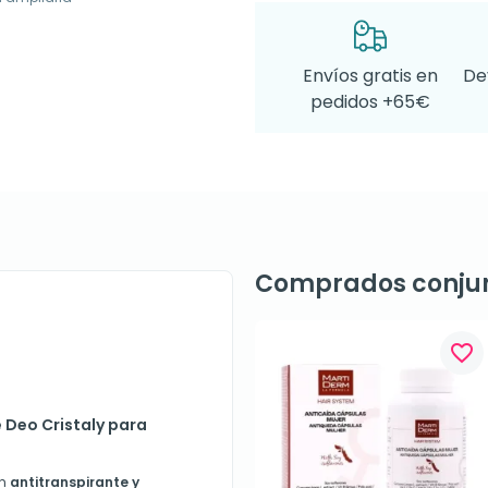
Envíos gratis en
De
pedidos +65€
Comprados conju
favorite_border
Deo Cristaly para
un
antitranspirante y