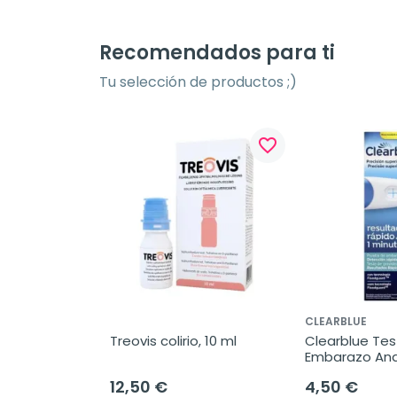
Recomendados para ti
Tu selección de productos ;)
favorite_border
CLEARBLUE
Treovis colirio, 10 ml
Clearblue Tes
Embarazo Ana
Detección Rápi
12,50 €
4,50 €
unidad