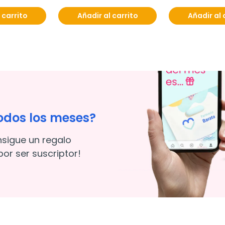
 carrito
Añadir al carrito
Añadir al 
odos los meses?
nsigue un regalo
or ser suscriptor!