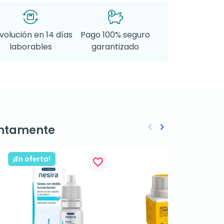
volución en 14 días
Pago 100% seguro
laborables
garantizado
keyboard_arrow_left
keyboard_arrow_right
ntamente
Anterior
Siguiente
¡En oferta!
favorite_border
favorite_border