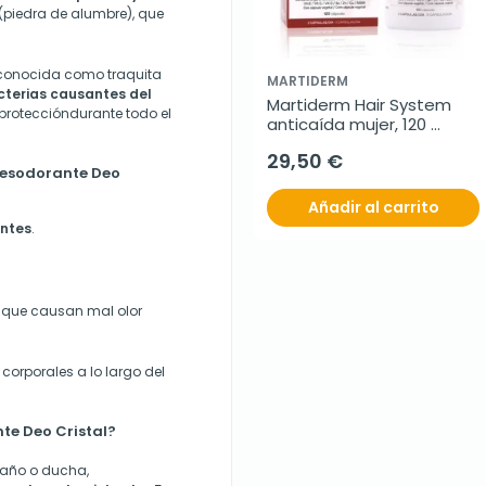
 (piedra de alumbre), que
 conocida como traquita
MARTIDERM
acterias causantes del
Martiderm Hair System 
 proteccióndurante todo el
anticaída mujer, 120 
cápsulas
29,50 €
Desodorante Deo
Añadir al carrito
antes
.
que causan mal olor
corporales a lo largo del
e Deo Cristal?
baño o ducha,