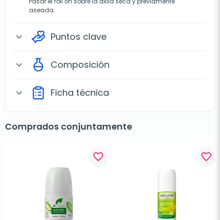
Pasar el roll on sobre la axila seca y previamente
aseada.
Puntos clave
expand_more
Composición
expand_more
Ficha técnica
expand_more
Comprados conjuntamente
favorite_border
favorite_border