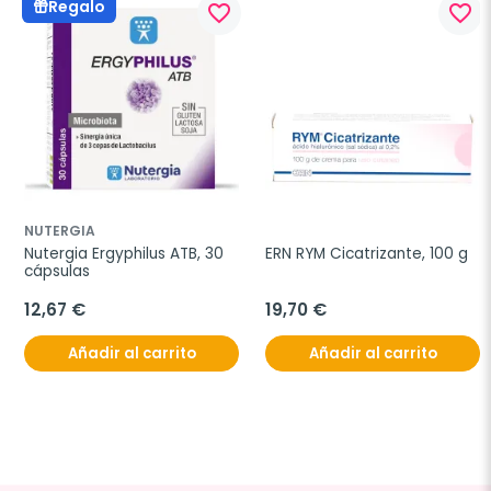
Regalo
favorite_border
favorite_border
NUTERGIA
Nutergia Ergyphilus ATB, 30 
ERN RYM Cicatrizante, 100 g
cápsulas
12,67 €
19,70 €
Añadir al carrito
Añadir al carrito