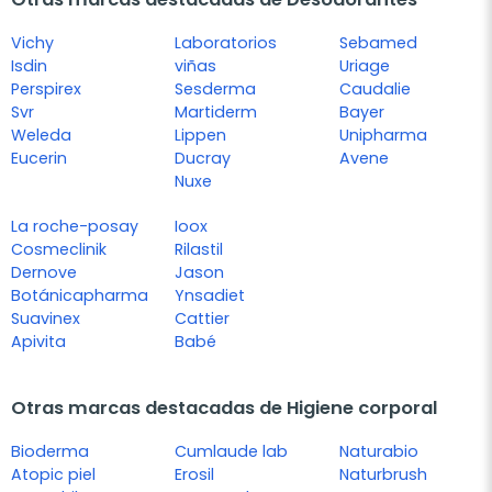
Vichy
Laboratorios
Sebamed
Isdin
viñas
Uriage
Perspirex
Sesderma
Caudalie
Svr
Martiderm
Bayer
Weleda
Lippen
Unipharma
Eucerin
Ducray
Avene
Nuxe
La roche-posay
Ioox
Cosmeclinik
Rilastil
Dernove
Jason
Botánicapharma
Ynsadiet
Suavinex
Cattier
Apivita
Babé
Otras marcas destacadas de Higiene corporal
Bioderma
Cumlaude lab
Naturabio
Atopic piel
Erosil
Naturbrush