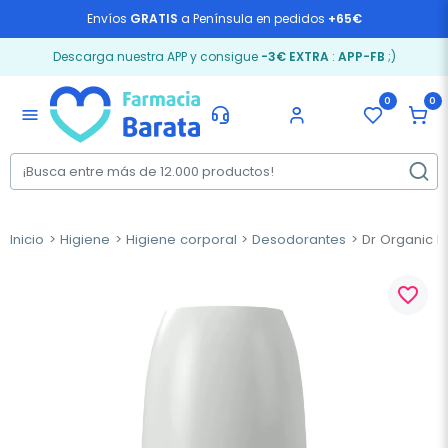
Envíos
GRATIS
a Península en pedidos
+65€
Descarga nuestra APP y consigue
-3€ EXTRA
:
APP-FB
;)
0
0
menu
Inicio
Higiene
Higiene corporal
Desodorantes
Dr Organic D
favorite_border