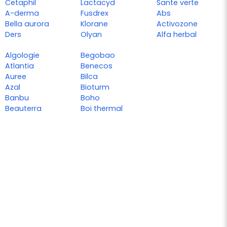
Cetaphil
Lactacyd
Sante verte
A-derma
Fusdrex
Abs
Bella aurora
Klorane
Activozone
Ders
Olyan
Alfa herbal
Algologie
Begobao
Atlantia
Benecos
Auree
Bilca
Azal
Bioturm
Banbu
Boho
Beauterra
Boi thermal