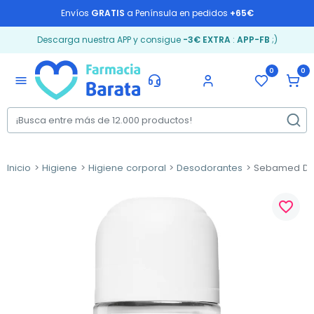
Envíos
GRATIS
a Península en pedidos
+65€
Descarga nuestra APP y consigue
-3€ EXTRA
:
APP-FB
;)
0
0
menu
Inicio
Higiene
Higiene corporal
Desodorantes
Sebamed Deso
favorite_border