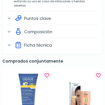
evitando su uso en caso de irritaciones o heridas
abiertas.
Puntos clave
expand_more
Composición
expand_more
Ficha técnica
expand_more
Comprados conjuntamente
favorite_border
favorite_border