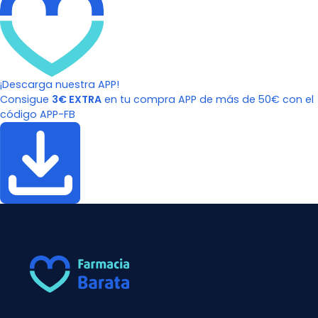
¡Descarga nuestra APP!
Consigue
3€ EXTRA
en tu compra APP de más de 50€ con el
código APP-FB