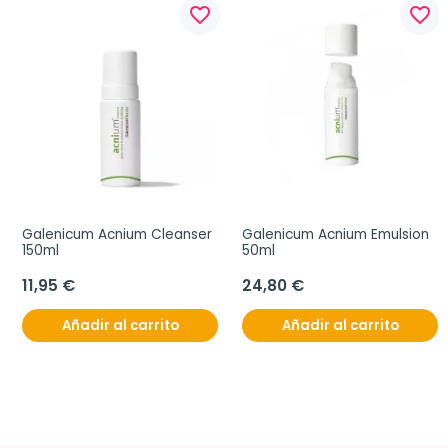
favorite_border
favorite_border
Galenicum Acnium Cleanser 
Galenicum Acnium Emulsion 
150ml
50ml
11,95 €
24,80 €
Añadir al carrito
Añadir al carrito