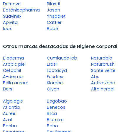
Dernove
Rilastil
Botánicapharma
Jason
Suavinex
Ynsadiet
Apivita
Cattier
Ioox
Babé
Otras marcas destacadas de Higiene corporal
Bioderma
Cumlaude lab
Naturabio
Atopic piel
Erosil
Naturbrush
Cetaphil
Lactacyd
Sante verte
A-derma
Fusdrex
Abs
Bella aurora
Klorane
Activozone
Ders
Olyan
Alfa herbal
Algologie
Begobao
Atlantia
Benecos
Auree
Bilca
Azal
Bioturm
Banbu
Boho