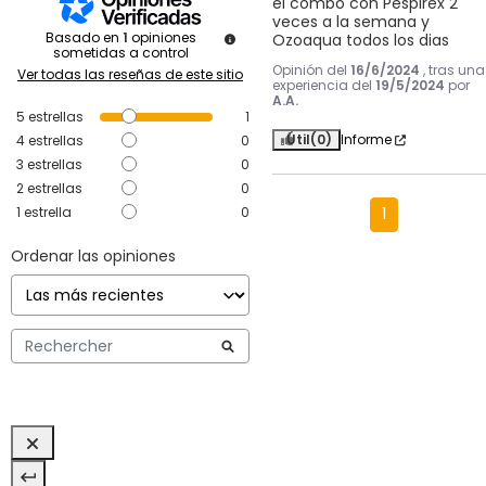
el combo con Pespirex 2 
veces a la semana y 
Basado en
1
opiniones
Ozoaqua todos los dias
sometidas a control
Opinión del
16/6/2024
, tras una
Ver todas las reseñas de este sitio
experiencia del
19/5/2024
por
A.A.
5
estrellas
1
Útil
(0)
Informe
4
estrellas
0
3
estrellas
0
2
estrellas
0
1
estrella
0
1
Ordenar las opiniones