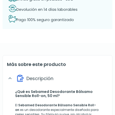
Devolución en 14 días laborables
Pago 100% seguro garantizado
Más sobre este producto
Descripción
expand_more
¿Qué es Sebamed Desodorante Bálsamo
Sensible Roll-on, 50 ml?
El
Sebamed Desodorante Bálsamo Sensible Roll-
on
es un desodorante especialmente diseñado para
pieles sensibles. Su fórmula suave, sin alcohol ni