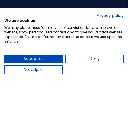
No lo decimos nosotros...
Privacy policy
We use cookies
¡Tu opinión es importante!
We may place these for analysis of our visitor data, to improve our
website, show personalised content and to give you a great website
experience. For more information about the cookies we use open the
settings.
Copyright © 2010-2026 Farmacia Barata S.L. Todos los
derechos reservados.
Accept all
Deny
No, adjust
Total:
17,95 €
−
+
Añadir al carrito