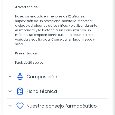
Advertencias
No recomendado en menores de 12 años sin
supervisión de un profesional sanitario. Mantener
alejado del alcance de los niños. No utilizar durante
el embarazo y la lactancia sin consultar con un
médico. No emplear como sustituto de una dieta
variada y equilibrada. Conservar en lugar fresco y
seco.
Presentación
Pack de 20 sobres.
Composición
expand_more
Ficha técnica
expand_more
Nuestro consejo farmacéutico
expand_more