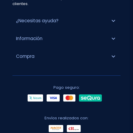
clientes.
expand_more
¿Necesitas ayuda?
expand_more
Información
expand_more
Compra
Pago seguro:
Envíos realizados con: