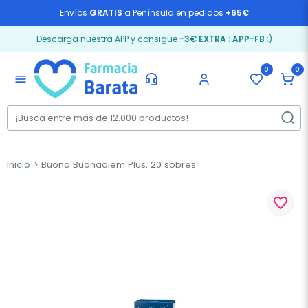
Envíos
GRATIS
a Península en pedidos
+65€
Descarga nuestra APP y consigue
-3€ EXTRA
:
APP-FB
;)
0
0
menu
Inicio
Buona Buonadiem Plus, 20 sobres
favorite_border