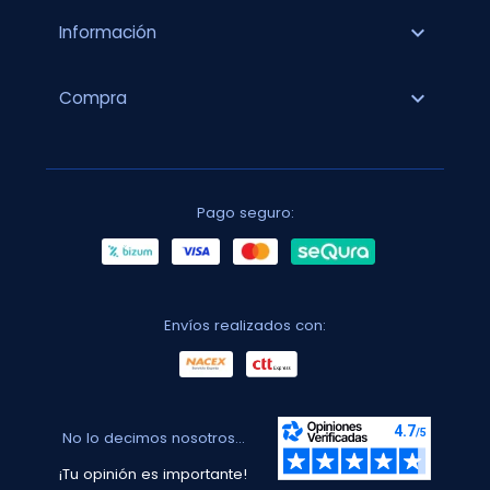
expand_more
Información
expand_more
Compra
Pago seguro:
Envíos realizados con:
No lo decimos nosotros...
¡Tu opinión es importante!