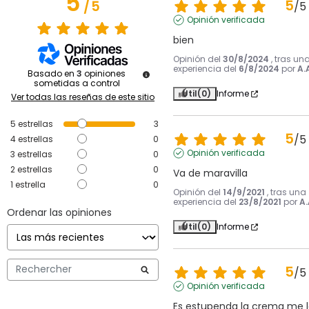
5
5
/
5
/
5
Opinión verificada
bien
Opinión del
30/8/2024
, tras un
experiencia del
6/8/2024
por
A.
Basado en
3
opiniones
sometidas a control
Útil
(0)
Informe
Ver todas las reseñas de este sitio
5
estrellas
3
5
/
5
4
estrellas
0
Opinión verificada
3
estrellas
0
2
estrellas
0
Va de maravilla
1
estrella
0
Opinión del
14/9/2021
, tras una
experiencia del
23/8/2021
por
A.
Ordenar las opiniones
Útil
(0)
Informe
5
/
5
Opinión verificada
Es estupenda la crema me l