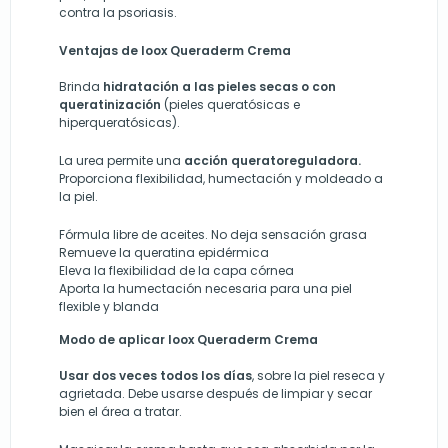
contra la psoriasis.
Ventajas de Ioox Queraderm Crema
Brinda
hidratación a las pieles secas o con
queratinización
(pieles queratósicas e
hiperqueratósicas).
La urea permite una
acción queratoreguladora.
Proporciona flexibilidad, humectación y moldeado a
la piel.
Fórmula libre de aceites. No deja sensación grasa
Remueve la queratina epidérmica
Eleva la flexibilidad de la capa córnea
Aporta la humectación necesaria para una piel
flexible y blanda
Modo de aplicar Ioox Queraderm Crema
Usar dos veces todos los días
, sobre la piel reseca y
agrietada. Debe usarse después de limpiar y secar
bien el área a tratar.