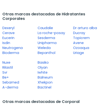
Otras marcas destacadas de Hidratantes
Corporales
Dexeryl
Caudalie
Dr arturo alba
Cerave
La roche-posay
Ducray
Eucerin
Sesderma
Topicrem
Isdin
Unipharma
Avene
Neutrogena
Weleda
Ozoaqua
Bioderma
Bepanthol
Uriage
Nuxe
Basiko
Rilastil
Olyan
Svr
Iwhite
Be+
Balneum
Sebamed
Xhekpon
A-derma
Bactinel
Otras marcas destacadas de Corporal