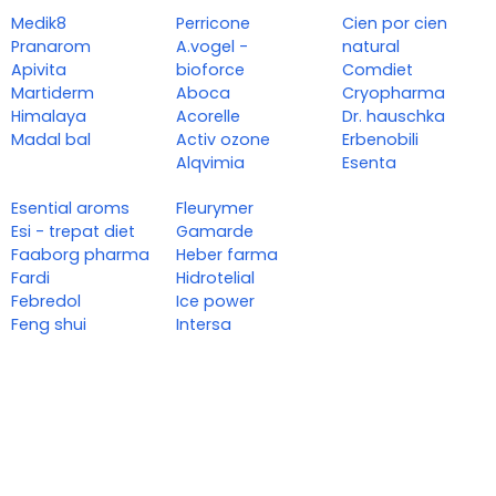
Medik8
Perricone
Cien por cien
Pranarom
A.vogel -
natural
Apivita
bioforce
Comdiet
Martiderm
Aboca
Cryopharma
Himalaya
Acorelle
Dr. hauschka
Madal bal
Activ ozone
Erbenobili
Alqvimia
Esenta
Esential aroms
Fleurymer
Esi - trepat diet
Gamarde
Faaborg pharma
Heber farma
Fardi
Hidrotelial
Febredol
Ice power
Feng shui
Intersa