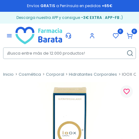
Envíos
GRATIS
a Península en pedidos
+65€
Descarga nuestra APP y consigue
-3€ EXTRA
:
APP-FB
;)
0
0
menu
Inicio
Cosmética
Corporal
Hidratantes Corporales
IOOX Qu
favorite_border