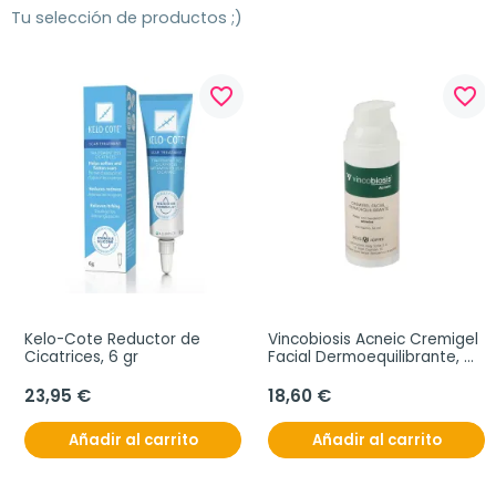
Tu selección de productos ;)
favorite_border
favorite_border
Kelo-Cote Reductor de 
Vincobiosis Acneic Cremigel 
Cicatrices, 6 gr
Facial Dermoequilibrante, 
50 ml
23,95 €
18,60 €
Añadir al carrito
Añadir al carrito