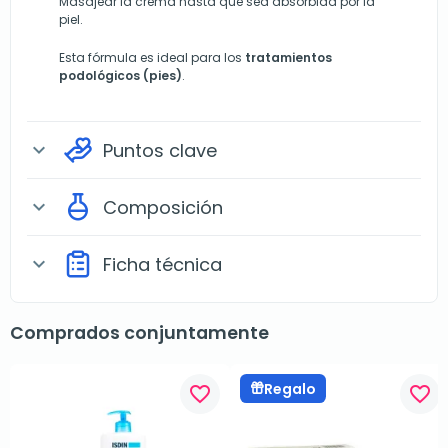
Masajear la crema hasta que sea absorbida por la
piel.
Esta fórmula es ideal para los
tratamientos
podológicos (pies)
.
Puntos clave
expand_more
Composición
expand_more
Ficha técnica
expand_more
Comprados conjuntamente
Regalo
favorite_border
favorite_border