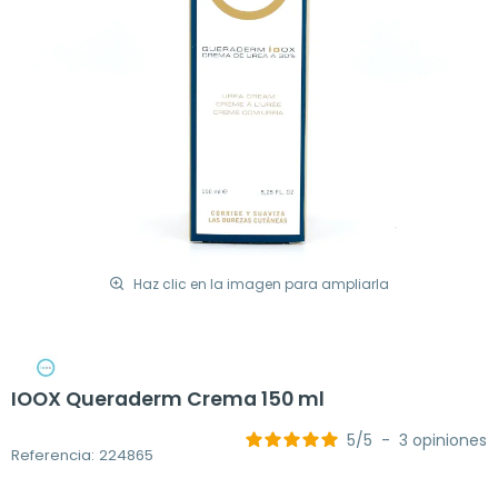
Haz clic en la imagen para ampliarla
IOOX Queraderm Crema 150 ml
5
/
5
-
3
opiniones
Referencia: 224865