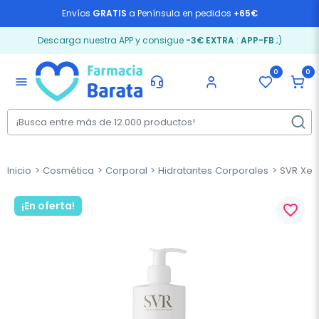
Envíos
GRATIS
a Península en pedidos
+65€
Descarga nuestra APP y consigue
-3€ EXTRA
:
APP-FB
;)
0
0
menu
Inicio
Cosmética
Corporal
Hidratantes Corporales
SVR Xeri
¡En oferta!
favorite_border