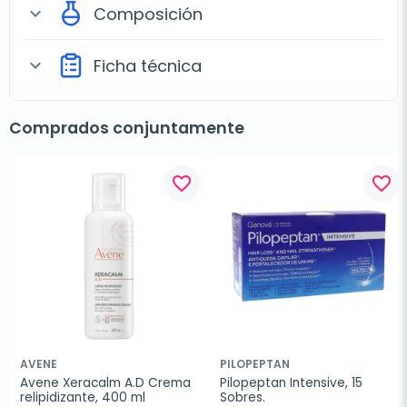
Composición
expand_more
Ficha técnica
expand_more
Comprados conjuntamente
favorite_border
favorite_border
AVENE
PILOPEPTAN
Avene Xeracalm A.D Crema 
Pilopeptan Intensive, 15 
relipidizante, 400 ml
Sobres.