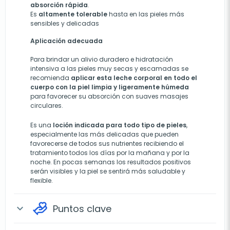
absorción rápida
.
Es
altamente tolerable
hasta en las pieles más
sensibles y delicadas
Aplicación adecuada
Para brindar un alivio duradero e hidratación
intensiva a las pieles muy secas y escamadas se
recomienda
aplicar esta leche corporal en todo el
cuerpo con la piel limpia y ligeramente húmeda
para favorecer su absorción con suaves masajes
circulares.
Es una
loción indicada para todo tipo de pieles
,
especialmente las más delicadas que pueden
favorecerse de todos sus nutrientes recibiendo el
tratamiento todos los días por la mañana y por la
noche. En pocas semanas los resultados positivos
serán visibles y la piel se sentirá más saludable y
flexible.
Puntos clave
expand_more