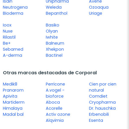
Isdin
Unipharma
Avene
Neutrogena
Weleda
Ozoaqua
Bioderma
Bepanthol
Uriage
Ioox
Basiko
Nuxe
Olyan
Rilastil
Iwhite
Be+
Balneum
Sebamed
Xhekpon
A-derma
Bactinel
Otras marcas destacadas de Corporal
Medik8
Perricone
Cien por cien
Pranarom
A.vogel -
natural
Apivita
bioforce
Comdiet
Martiderm
Aboca
Cryopharma
Himalaya
Acorelle
Dr. hauschka
Madal bal
Activ ozone
Erbenobili
Alqvimia
Esenta