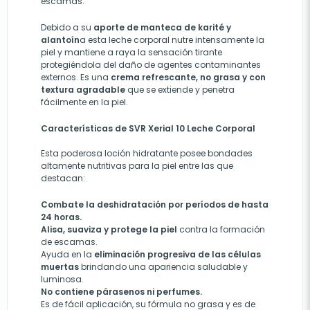
escamas.
Debido a su
aporte de manteca de karité y
alantoín
a esta leche corporal nutre intensamente la
piel y mantiene a raya la sensación tirante
protegiéndola del daño de agentes contaminantes
externos. Es una
crema refrescante, no grasa y con
textura agradable
que se extiende y penetra
fácilmente en la piel.
Características de SVR Xerial 10 Leche Corporal
Esta poderosa loción hidratante posee bondades
altamente nutritivas para la piel entre las que
destacan:
Combate la deshidratación por
períodos
de hasta
24 horas.
Alisa, suaviza y protege la piel
contra la formación
de escamas.
Ayuda en la
eliminación progresiva de las células
muertas
brindando una apariencia saludable y
luminosa.
No contiene párasenos ni perfumes.
Es de fácil
aplicación
, su fórmula no
grasa y es de