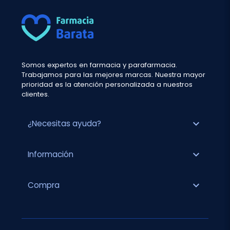
Somos expertos en farmacia y parafarmacia.
Trabajamos para las mejores marcas. Nuestra mayor
prioridad es la atención personalizada a nuestros
clientes.
expand_more
¿Necesitas ayuda?
expand_more
Información
expand_more
Compra