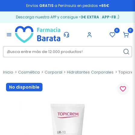
Envíos
GRATIS
a Península en pedidos
+65€
Descarga nuestra APP y consigue
-3€ EXTRA
:
APP-FB
;)
0
0
menu
Inicio
Cosmética
Corporal
Hidratantes Corporales
Topicrem
No disponible
favorite_border