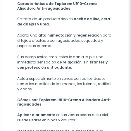
Características de Topicrem UR10-Crema
Alisadora Anti-rugosidades
Se trata de un producto rico en
aceite de lino, cera
de abejas y urea.
Aporta una
alta humectación y regeneración
para
el tejido afectado por rugosidades, sequedad y
asperezas extremas.
Sus compuestos emolientes le dan a la piel una
inmediata sensación de
relajación, sin tirantez y
con protección antioxidante.
Actúa especialmente en zonas con callosidades
como los nudillos de las manos, los talones, rodillas
y codos.
Cómo usar Topicrem UR10-Crema Alisadora Anti-
rugosidades
Aplicar diariamente
en las zonas secas de la piel.
Puede usarse en niños y adultos.