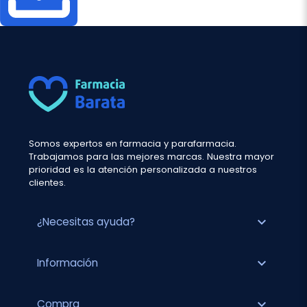
Somos expertos en farmacia y parafarmacia.
Trabajamos para las mejores marcas. Nuestra mayor
prioridad es la atención personalizada a nuestros
clientes.
expand_more
¿Necesitas ayuda?
expand_more
Información
expand_more
Compra