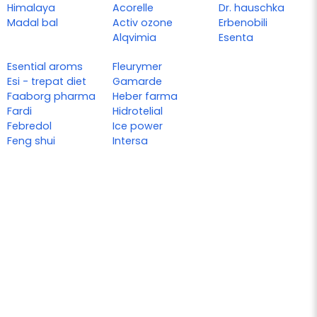
Himalaya
Acorelle
Dr. hauschka
Madal bal
Activ ozone
Erbenobili
Alqvimia
Esenta
Esential aroms
Fleurymer
Esi - trepat diet
Gamarde
Faaborg pharma
Heber farma
Fardi
Hidrotelial
Febredol
Ice power
Feng shui
Intersa