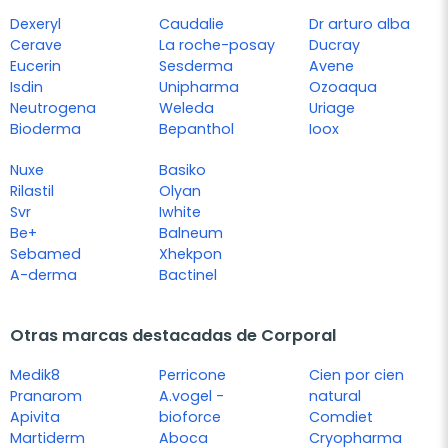
Dexeryl
Caudalie
Dr arturo alba
Cerave
La roche-posay
Ducray
Eucerin
Sesderma
Avene
Isdin
Unipharma
Ozoaqua
Neutrogena
Weleda
Uriage
Bioderma
Bepanthol
Ioox
Nuxe
Basiko
Rilastil
Olyan
Svr
Iwhite
Be+
Balneum
Sebamed
Xhekpon
A-derma
Bactinel
Otras marcas destacadas de Corporal
Medik8
Perricone
Cien por cien
Pranarom
A.vogel -
natural
Apivita
bioforce
Comdiet
Martiderm
Aboca
Cryopharma