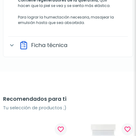
Contiene regeneradores de la queratina,
que
hacen que la piel se vea y se sienta más elástica.
Para lograr la humectación necesaria, masajear la
emulsión hasta que sea absorbida.
Ficha técnica
expand_more
Recomendados para ti
Tu selección de productos ;)
favorite_border
favorite_border