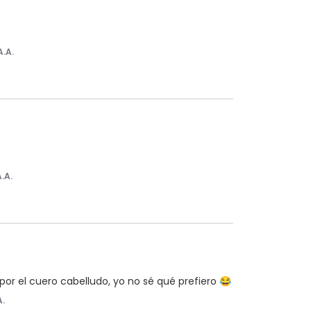
A.A.
A.A.
por el cuero cabelludo, yo no sé qué prefiero 😂
A.