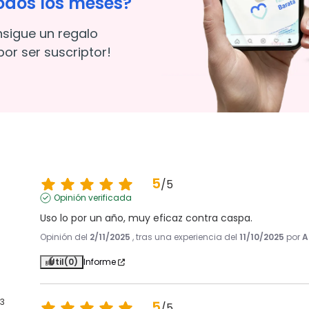
odos los meses?
nsigue un regalo
or ser suscriptor!
5
/
5
Opinión verificada
Uso lo por un año, muy eficaz contra caspa.
Opinión del
2/11/2025
, tras una experiencia del
11/10/2025
por
A
Útil
(0)
Informe
3
5
/
5