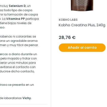
incluy
Selenium D
, un
caz todo tipo de caspa.
ir la formación de caspa
o. La
Vitamina PP
participa
KOBHO LABS
tiene bajos niveles de
Kobho Creatina Plus, 240g
aso.
arabenos ni colorantes se
28,76 €
rciona un agradable aroma
lumen y muy fácil de peinar.
Añadir al carrito
ercos a diario durante un
 pelo mojado y frotar con
sperar unos minutos para
evitarse el contacto con
roducirse dicho contacto,
aso se presenta en un
de laboratorios
Vichy.