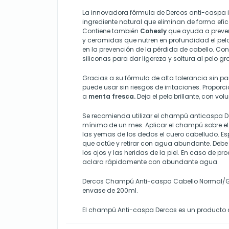
La innovadora fórmula de Dercos anti-caspa 
ingrediente natural que eliminan de forma efi
Contiene también
Cohesly
que ayuda a preven
y ceramidas que nutren en profundidad el pel
en la prevención de la pérdida de cabello. Con
siliconas para dar ligereza y soltura al pelo gr
Gracias a su fórmula de alta tolerancia sin p
puede usar sin riesgos de irritaciones. Propo
a
menta fresca.
Deja el pelo brillante, con vo
Se recomienda utilizar el champú anticaspa D
mínimo de un mes. Aplicar el champú sobre el
las yemas de los dedos el cuero cabelludo. E
que actúe y retirar con agua abundante. Debe 
los ojos y las heridas de la piel. En caso de p
aclara rápidamente con abundante agua.
Dercos Champú Anti-caspa Cabello Normal/Gr
envase de 200ml.
El champú Anti-caspa Dercos es un producto 