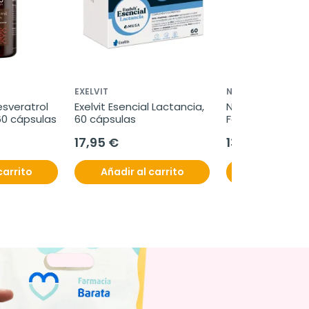
EXELVIT
NS NUTRITIONAL S
sveratrol 
Exelvit Esencial Lactancia, 
NS Cisprenicina F
60 cápsulas
60 cápsulas
Forte, 5 sobres
17,95 €
13,30 €
carrito
Añadir al carrito
Añadir al c