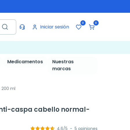
0
0
Iniciar sesión
Medicamentos
Nuestras
marcas
 200 ml
ti-caspa cabello normal-
4.6
/
5
-
5
opiniones