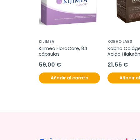
KIJIMEA
KOBHO LABS
Kijimea FloraCare, 84 
Kobho Coláge
cápsulas
Ácido Hialuróni
viales
59,00 €
21,55 €
Añadir al carrito
Añadir al