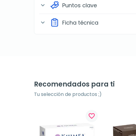
Puntos clave
expand_more
Ficha técnica
expand_more
Recomendados para ti
Tu selección de productos ;)
favorite_border