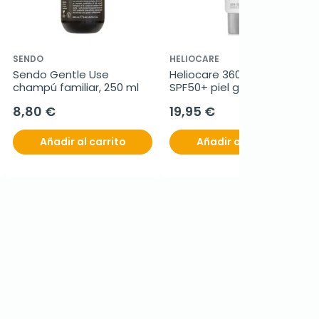
SENDO
HELIOCARE
Sendo Gentle Use 
Heliocare 360º Acnimat  
champú familiar, 250 ml
SPF50+ piel grasa, 50 ml
8,80 €
19,95 €
Añadir al carrito
Añadir al carrito