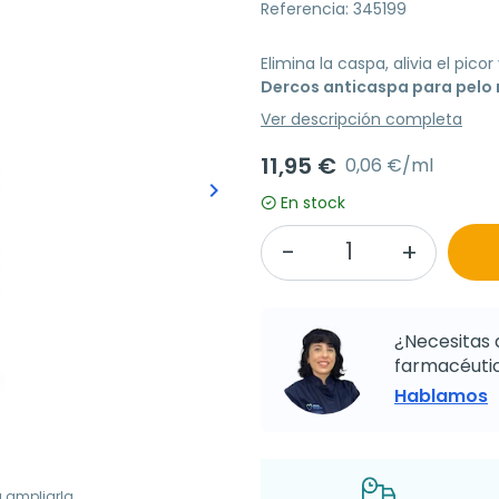
Referencia: 345199
Elimina la caspa, alivia el pico
Dercos anticaspa para pelo 
Ver descripción completa
11,95 €
0,06 €/ml
keyboard_arrow_right
Siguiente
En stock
¿Necesitas 
farmacéutic
Hablamos
a ampliarla