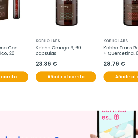
KOBHO LABS
KOBHO LABS
no Con 
Kobho Omega 3, 60 
Kobho Trans Re
co, 20 
capsulas
+ Quercetina, 
23,36 €
28,76 €
 carrito
Añadir al carrito
Añadir al 