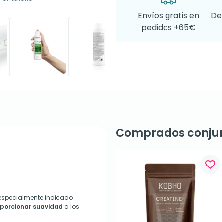
Envíos gratis en
De
pedidos +65€
Comprados conju
favorite_border
especialmente indicado
roporcionar suavidad
a los