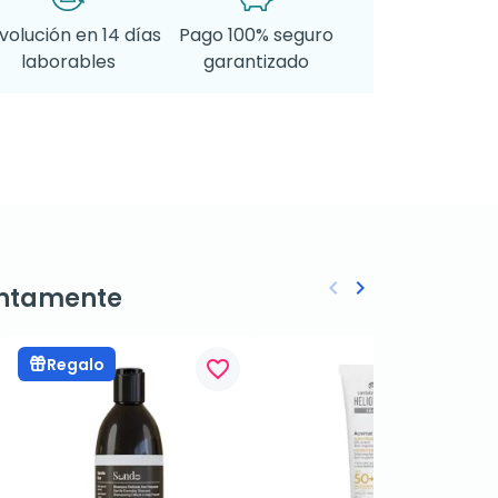
volución en 14 días
Pago 100% seguro
laborables
garantizado
keyboard_arrow_left
keyboard_arrow_right
ntamente
Anterior
Siguiente
Regalo
favorite_border
favorite_border