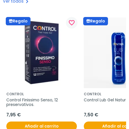
keyboard_arrow_right
Ver todos
Regalo
Regalo
favorite_border
CONTROL
CONTROL
Control Finissimo Senso, 12 
Control Lub Gel Nature,
preservativos.
7,95 €
7,50 €
Añadir al carrito
Añadir al car