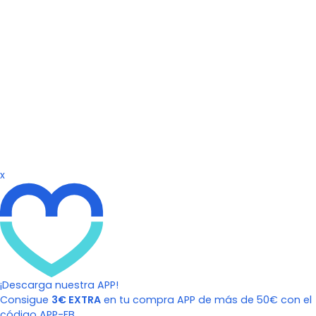
x
¡Descarga nuestra APP!
Consigue
3€ EXTRA
en tu compra APP de más de 50€ con el
código APP-FB