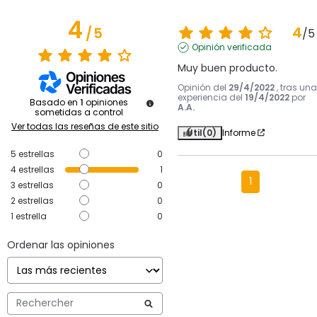
4
4
/
5
/
5
Opinión verificada
Muy buen producto.
Opinión del
29/4/2022
, tras una
experiencia del
19/4/2022
por
Basado en
1
opiniones
A.A.
sometidas a control
Ver todas las reseñas de este sitio
Útil
(0)
Informe
5
estrellas
0
4
estrellas
1
1
3
estrellas
0
2
estrellas
0
1
estrella
0
Ordenar las opiniones