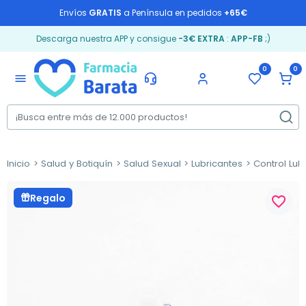
Envíos
GRATIS
a Península en pedidos
+65€
Descarga nuestra APP y consigue
-3€ EXTRA
:
APP-FB
;)
0
0
menu
Inicio
Salud y Botiquín
Salud Sexual
Lubricantes
Control Lub 
Regalo
favorite_border