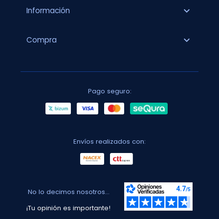
expand_more
Información
expand_more
Compra
Pago seguro:
Envíos realizados con:
No lo decimos nosotros...
¡Tu opinión es importante!