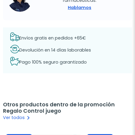
farmacéuticas.
Hablamos
Envíos gratis en pedidos +65€
Devolución en 14 días laborables
Pago 100% seguro garantizado
Otros productos dentro de la promoción
Regalo Control juego
keyboard_arrow_right
Ver todos