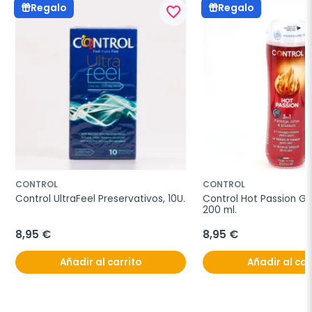
Regalo
Regalo
favorite_border
CONTROL
CONTROL
Control UltraFeel Preservativos, 10U.
Control Hot Passion Gel
200 ml.
8,95 €
8,95 €
Añadir al carrito
Añadir al car