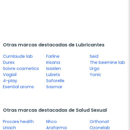
Otras marcas destacadas de Lubricantes
Cumlaude lab
Farline
Seid
Durex
Irisana
The beemine lab
Soivre cosmetics
Issislen
Urgo
Vagisil
Lubets
Yonic
4-play
Saforelle
Esential aroms
Sasmar
Otras marcas destacadas de Salud Sexual
Procare health
Nhco
Orthonat
Uriach
Arafarma
Ozonelab