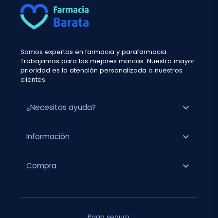
Somos expertos en farmacia y parafarmacia.
Trabajamos para las mejores marcas. Nuestra mayor
prioridad es la atención personalizada a nuestros
clientes.
expand_more
¿Necesitas ayuda?
expand_more
Información
expand_more
Compra
Pago seguro: