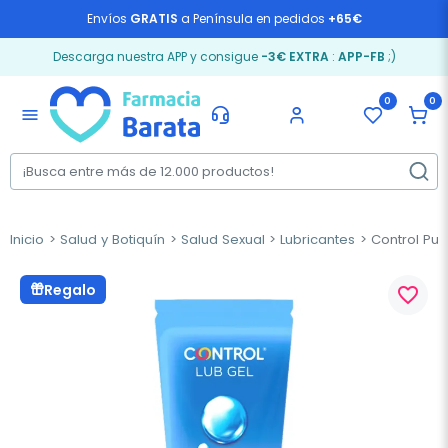
Envíos
GRATIS
a Península en pedidos
+65€
Descarga nuestra APP y consigue
-3€ EXTRA
:
APP-FB
;)
0
0
menu
Inicio
Salud y Botiquín
Salud Sexual
Lubricantes
Control Pur
Regalo
favorite_border