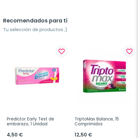
Recomendados para ti
Tu selección de productos ;)
favorite_border
favorite_border
Predictor Early Test de 
TriptoMax Balance, 15 
embarazo, 1 Unidad
Comprimidos
4,50 €
12,50 €