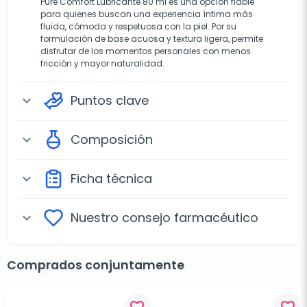
Pure Comfort Lubricante 80 ml es una opción fiable
para quienes buscan una experiencia íntima más
fluida, cómoda y respetuosa con la piel. Por su
formulación de base acuosa y textura ligera, permite
disfrutar de los momentos personales con menos
fricción y mayor naturalidad.
Puntos clave
expand_more
Composición
expand_more
Ficha técnica
expand_more
Nuestro consejo farmacéutico
expand_more
Comprados conjuntamente
favorite_border
favorite_border