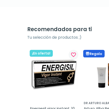
Recomendados para ti
Tu selección de productos ;)
¡En oferta!
Regalo
favorite_border
favorite_border
DR ARTURO ALB
idad 
Energesil vigor instant, 10 
Arturo Alba R