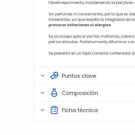
fotoenvejecimiento, manteniendo la piel jóven
Sin perfumes ni conservantes, por lo que es ide
intolerantes, ya que respeta la integridad de 
provocar irritaciones ni alergias.
Se aconseja aplicar por las mañanas, sobre l
piel localizadas. Posteriormente, difuminar co
Se presenta en un lápiz corrector contenedor d
Puntos clave
expand_more
Composición
expand_more
Ficha técnica
expand_more