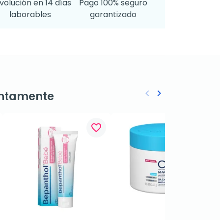
volución en 14 días
Pago 100% seguro
laborables
garantizado
keyboard_arrow_left
keyboard_arrow_right
ntamente
Anterior
Siguiente
favorite_border
favorite_border