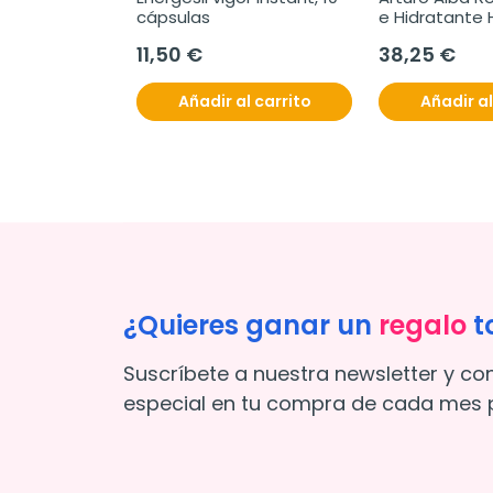
tasio triple 
cápsulas
e Hidratante Hi
omprimidos 
50 ml
11,50 €
38,25 €
es.
l carrito
Añadir al carrito
Añadir al
¿Quieres ganar un
regalo
t
Suscríbete a nuestra newsletter y co
especial en tu compra de cada mes p