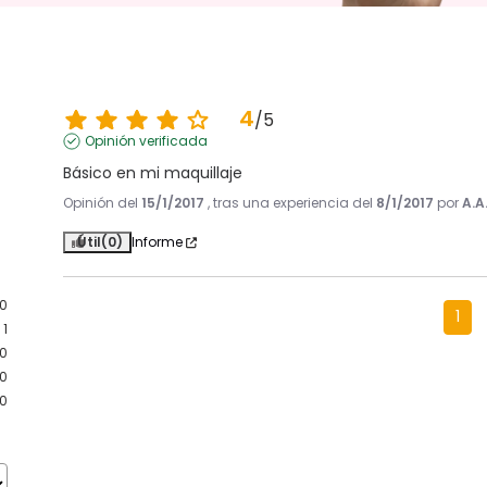
4
/
5
Opinión verificada
Básico en mi maquillaje
Opinión del
15/1/2017
, tras una experiencia del
8/1/2017
por
A.A
Útil
(0)
Informe
0
1
1
0
0
0