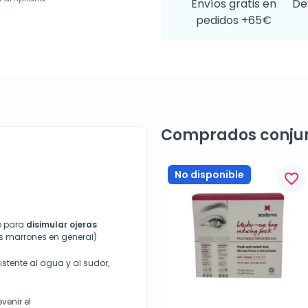
Envíos gratis en
De
pedidos +65€
Comprados conju
No disponible
favorite_border
do para
disimular ojeras
marrones en general)
sistente al agua y al sudor,
venir el