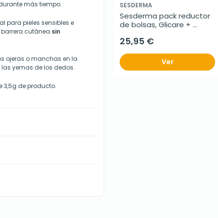
 durante más tiempo.
SESDERMA
Sesderma pack reductor 
al para pieles sensibles e
de bolsas, Glicare + 
la barrera cutánea
sin
Angioses, 2 x 15 ml
25,95 €
as ojeras o manchas en la
Ver
n las yemas de los dedos.
e 3,5g de producto.