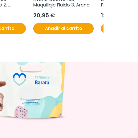
 2, 
Maquillaje Fluido 3, Arena, 
Fortalecedora  
30ml
20,95 €
12,70 €
carrito
Añadir al carrito
Añadir al c