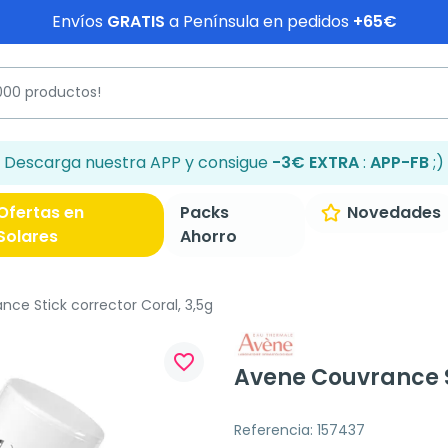
Envíos
GRATIS
a Península en pedidos
+65€
Descarga nuestra APP y consigue
-3€ EXTRA
:
APP-FB
;)
Ofertas en
Packs
Novedades
Solares
Ahorro
ce Stick corrector Coral, 3,5g
favorite_border
Avene Couvrance St
Referencia: 157437