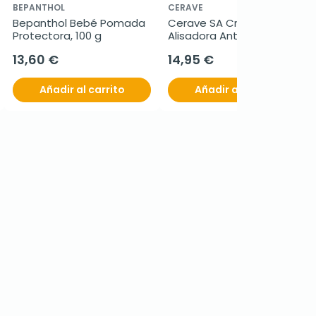
BEPANTHOL
CERAVE
Bepanthol Bebé Pomada 
Cerave SA Crema 
Protectora, 100 g
Alisadora Anti-
rugosidades, 340gr.
13,60 €
14,95 €
Añadir al carrito
Añadir al carrito