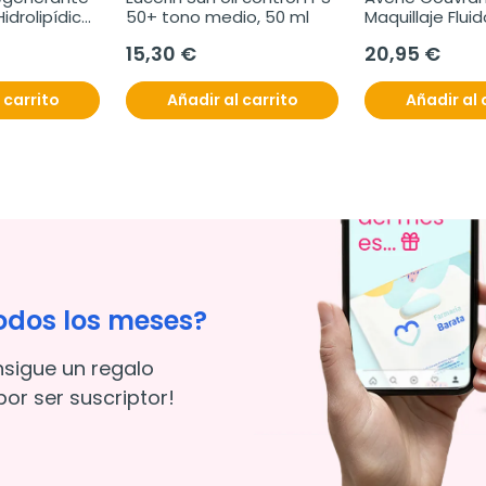
drolipídica, 
50+ tono medio, 50 ml
Maquillaje Fluido
natural, 30ml
15,30 €
20,95 €
 carrito
Añadir al carrito
Añadir al 
odos los meses?
nsigue un regalo
or ser suscriptor!