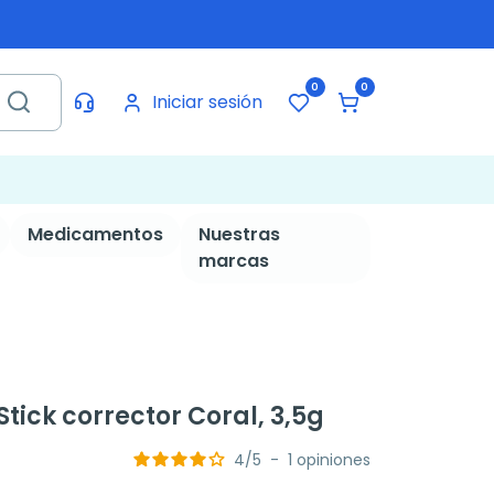
0
0
Iniciar sesión
Medicamentos
Nuestras
marcas
ick corrector Coral, 3,5g
4
/
5
-
1
opiniones