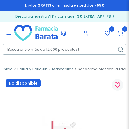
Envíos
GRATIS
a Península en pedidos
+65€
Descarga nuestra APP y consigue
-3€ EXTRA
:
APP-FB
;)
0
0
menu
Inicio
Salud y Botiquín
Mascarillas
Sesderma Mascarilla facia
No disponible
favorite_border