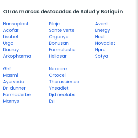
Otras marcas destacadas de Salud y Botiquín
Hansaplast
Pileje
Avent
Acofar
Sante verte
Energy
Lisubel
Organyc
Heel
Urgo
Bonusan
Novadiet
Ducray
Farmalastic
Npro
Arkopharma
Heliosar
Sotya
Ghf
Nexcare
Masmi
Ortocel
Ayurveda
Therascience
Dr. dunner
Ynsadiet
Farmaderbe
Djd neolabs
Marnys
Esi