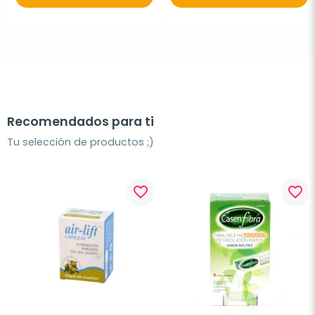
Recomendados para ti
Tu selección de productos ;)
favorite_border
favorite_border