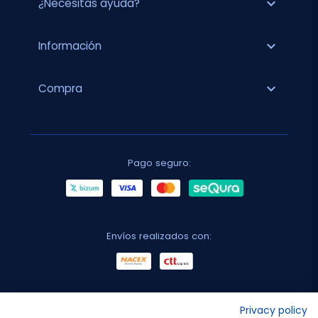
expand_more
¿Necesitas ayuda?
expand_more
Información
expand_more
Compra
Pago seguro:
Envíos realizados con:
No lo decimos nosotros...
Privacy policy