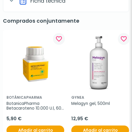
Ficha técnica
expand_more
Comprados conjuntamente
favorite_border
favorite_border
BOTÁNICAPHARMA
GYNEA
BotanicaPharma 
Melagyn gel, 500ml
Betacaroteno 10.000 U.l, 60 
cápsulas.
5,90 €
12,95 €
Añadir al carrito
Añadir al carrito