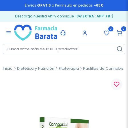
Envíos
GRATIS
a Península en pedidos
+65€
Descarga nuestra APP y consigue
-3€ EXTRA
:
APP-FB
;)
0
0
menu
Inicio
Dietética y Nutrición
Fitoterapia
Pastillas de Cannabis
favorite_border