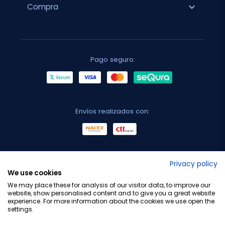
expand_more
Compra
Pago seguro:
Envíos realizados con:
No lo decimos nosotros...
Privacy policy
We use cookies
¡Tu opinión es importante!
We may place these for analysis of our visitor data, to improve our
website, show personalised content and to give you a great website
experience. For more information about the cookies we use open the
settings.
Copyright © 2010-2026 Farmacia Barata S.L. Todos los