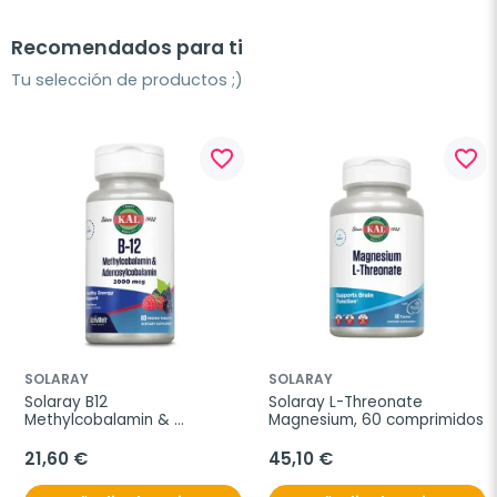
Recomendados para ti
Tu selección de productos ;)
favorite_border
favorite_border
SOLARAY
SOLARAY
Solaray B12 
Solaray L-Threonate 
Methylcobalamin & 
Magnesium, 60 comprimidos
Adenosylcobalamin, 
2000mg
21,60 €
45,10 €