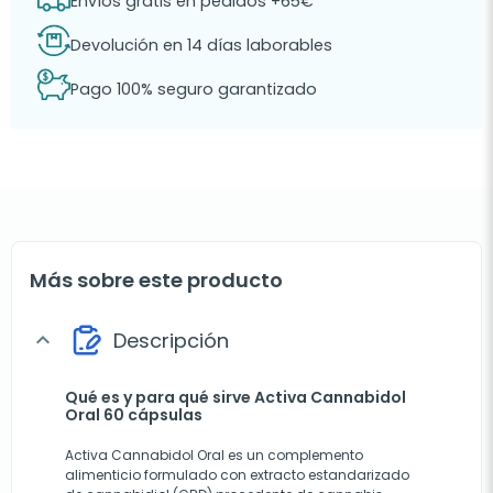
Envíos gratis en pedidos +65€
Devolución en 14 días laborables
Pago 100% seguro garantizado
Más sobre este producto
Descripción
expand_more
Qué es y para qué sirve Activa Cannabidol
Oral 60 cápsulas
Activa Cannabidol Oral es un complemento
alimenticio formulado con extracto estandarizado