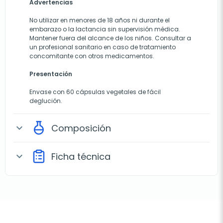
Advertencias
No utilizar en menores de 18 años ni durante el
embarazo o la lactancia sin supervisión médica.
Mantener fuera del alcance de los niños. Consultar a
un profesional sanitario en caso de tratamiento
concomitante con otros medicamentos.
Presentación
Envase con 60 cápsulas vegetales de fácil
deglución.
Composición
expand_more
Ficha técnica
expand_more