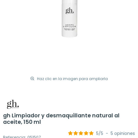
Haz clic en la imagen para ampliarla
gh Limpiador y desmaquillante natural al
aceite, 150 ml
5
/
5
-
5
opiniones
Referencia: 051507