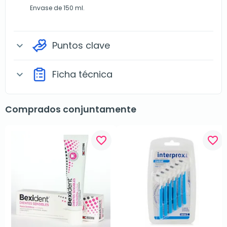
Envase de 150 ml.
Puntos clave
expand_more
Ficha técnica
expand_more
Comprados conjuntamente
favorite_border
favorite_border