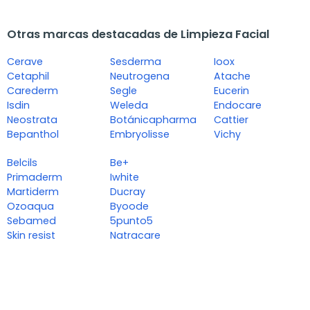
Otras marcas destacadas de Limpieza Facial
Cerave
Sesderma
Ioox
Cetaphil
Neutrogena
Atache
Carederm
Segle
Eucerin
Isdin
Weleda
Endocare
Neostrata
Botánicapharma
Cattier
Bepanthol
Embryolisse
Vichy
Belcils
Be+
Primaderm
Iwhite
Martiderm
Ducray
Ozoaqua
Byoode
Sebamed
5punto5
Skin resist
Natracare