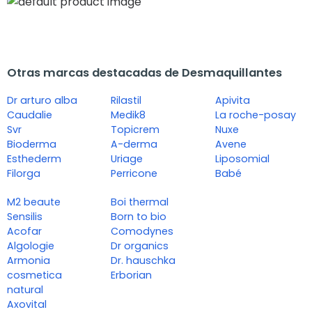
Otras marcas destacadas de Desmaquillantes
Dr arturo alba
Rilastil
Apivita
Caudalie
Medik8
La roche-posay
Svr
Topicrem
Nuxe
Bioderma
A-derma
Avene
Esthederm
Uriage
Liposomial
Filorga
Perricone
Babé
M2 beaute
Boi thermal
Sensilis
Born to bio
Acofar
Comodynes
Algologie
Dr organics
Armonia
Dr. hauschka
cosmetica
Erborian
natural
Axovital