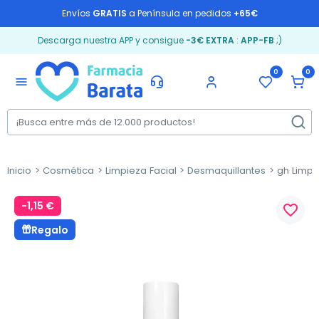
Envíos
GRATIS
a Península en pedidos
+65€
Descarga nuestra APP y consigue
-3€ EXTRA
:
APP-FB
;)
0
0
menu
Inicio
Cosmética
Limpieza Facial
Desmaquillantes
gh Limpia
-1,15 €
favorite_border
Regalo