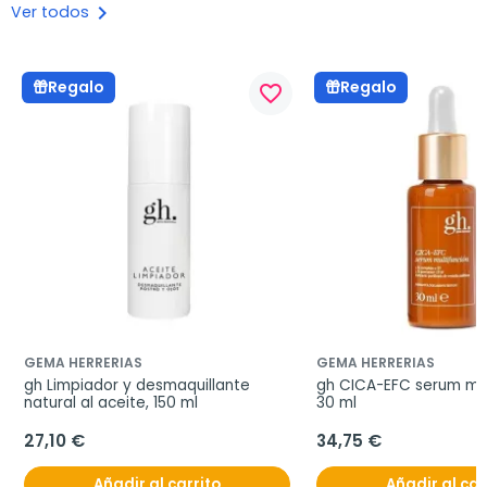
keyboard_arrow_right
Ver todos
Regalo
Regalo
favorite_border
GEMA HERRERIAS
GEMA HERRERIAS
gh Limpiador y desmaquillante 
gh CICA-EFC serum mult
natural al aceite, 150 ml
30 ml
27,10 €
34,75 €
Añadir al carrito
Añadir al car