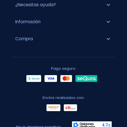
expand_more
¿Necesitas ayuda?
expand_more
Información
expand_more
Compra
Pago seguro:
Envíos realizados con:
No lo decimos nosotros...