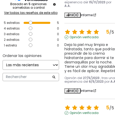
experiencia del
15/11/2023
por
Basado en
5
opiniones
A.A.
sometidas a control
Ver todas las reseñas de este sitio
Útil
(0)
Informe
5
estrellas
5
4
estrellas
0
5
/
5
3
estrellas
0
Opinión verificada
2
estrellas
0
Deja la piel muy limpia e 
1
estrella
0
hidratada, tanto que podrías
prescindir de la crema 
Ordenar las opiniones
hidratante para dormir si te 
desmaquillas por la noche. 
Tiene un olor muy agradable
y es fácil de aplicar. Repetiré
Opinión del
27/5/2023
, tras una
experiencia del
6/5/2023
por
A.A
Útil
(0)
Informe
5
/
5
Opinión verificada