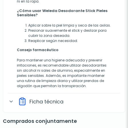
ni en la ropa.
¿Cómo usar Weleda Desodorante Stick Pieles
Sensibles?
Aplicar sobre la piel limpia y seca de las axilas.
Presionar suavemente el stick y deslizar para
cubrir la zona deseada.
Reaplicar según necesidad.
Consejo farmacéutico
Para mantener una higiene adecuada y prevenir
irritaciones, es recomendable utilizar desodorantes
sin alcohol ni sales de aluminio, especialmente en
pieles sensibles. Además, es importante mantener
una rutina de limpieza diaria y utilizar prendas de
algodón que permitan la transpiración.
Ficha técnica
expand_more
Comprados conjuntamente