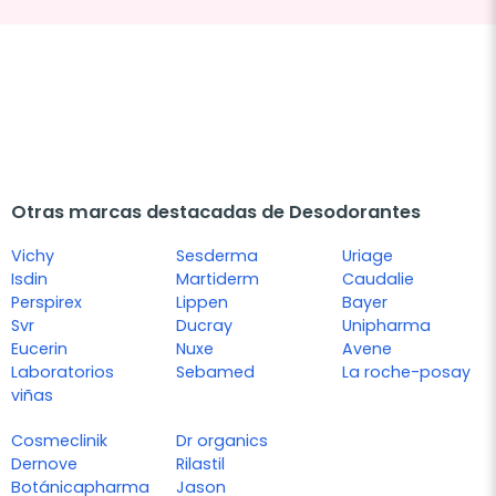
Otras marcas destacadas de Desodorantes
Vichy
Sesderma
Uriage
Isdin
Martiderm
Caudalie
Perspirex
Lippen
Bayer
Svr
Ducray
Unipharma
Eucerin
Nuxe
Avene
Laboratorios
Sebamed
La roche-posay
viñas
Cosmeclinik
Dr organics
Dernove
Rilastil
Botánicapharma
Jason