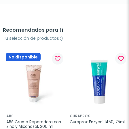
Recomendados para ti
Tu selección de productos ;)
No disponible
favorite_border
favorite_border
ABS
CURAPROX
ABS Crema Reparadora con 
Curaprox Enzycal 1450, 75ml
Zinc y Miconazol, 200 ml