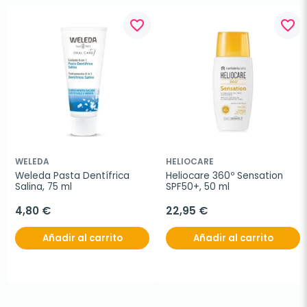
favorite_border
favorite_border
WELEDA
HELIOCARE
Weleda Pasta Dentífrica 
Heliocare 360º Sensation 
Salina, 75 ml
SPF50+, 50 ml
4,80 €
22,95 €
Añadir al carrito
Añadir al carrito