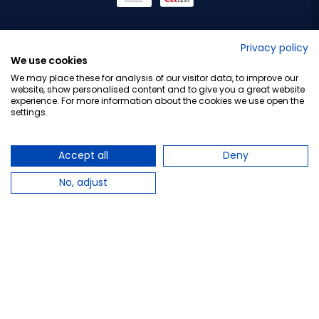
No lo decimos nosotros...
Privacy policy
We use cookies
¡Tu opinión es importante!
We may place these for analysis of our visitor data, to improve our
website, show personalised content and to give you a great website
experience. For more information about the cookies we use open the
settings.
Copyright © 2010-2026 Farmacia Barata S.L. Todos los
derechos reservados.
Accept all
Deny
No, adjust
Total:
7,95 €
−
+
Añadir al carrito