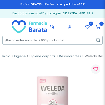
Envíos
GRATIS
a Península en pedidos
+65€
Descarga nuestra APP y consigue
-3€ EXTRA
:
APP-FB
;)
0
0
menu
Inicio
Higiene
Higiene corporal
Desodorantes
Weleda Desod
favorite_border