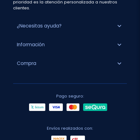
prioridad es la atención personalizada a nuestros
clientes.
expand_more
¿Necesitas ayuda?
expand_more
Información
expand_more
Compra
Pago seguro:
Envíos realizados con: