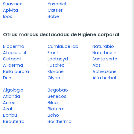
Suavinex
Ynsadiet
Apivita
Cattier
Ioox
Babé
Otras marcas destacadas de Higiene corporal
Bioderma
Cumlaude lab
Naturabio
Atopic piel
Erosil
Naturbrush
Cetaphil
Lactacyd
Sante verte
A-derma
Fusdrex
Abs
Bella aurora
Klorane
Activozone
Ders
Olyan
Alfa herbal
Algologie
Begobao
Atlantia
Benecos
Auree
Bilca
Azal
Bioturm
Banbu
Boho
Beauterra
Boi thermal