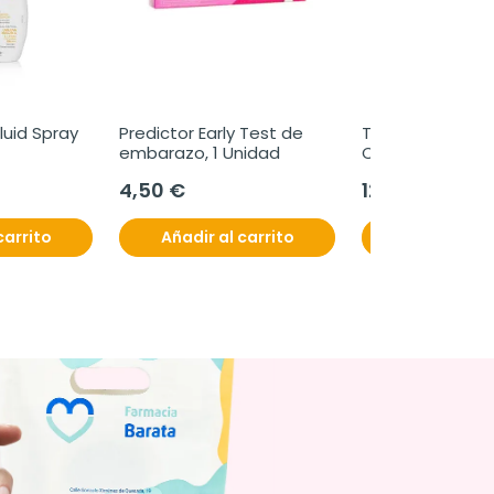
luid Spray 
Predictor Early Test de 
TriptoMax Balanc
embarazo, 1 Unidad
Comprimidos
4,50 €
12,50 €
carrito
Añadir al carrito
Añadir al c