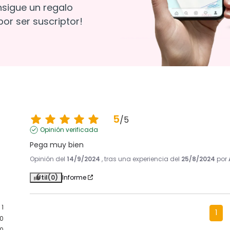
nsigue un regalo
or ser suscriptor!
5
/
5
Opinión verificada
Pega muy bien
Opinión del
14/9/2024
, tras una experiencia del
25/8/2024
por
Útil
(0)
Informe
1
1
0
0