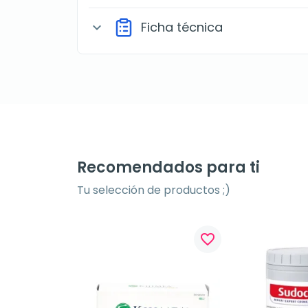
Ficha técnica
expand_more
Recomendados para ti
Tu selección de productos ;)
favorite_border