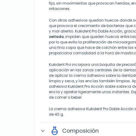
fija, sin movimientos que provocan heridas, en
irritaciones.
Con otros adhesivos quedan huecos donde se
que provoca el crecimiento de bacterias que c
y mal aliento. Kukident Pro Doble Acción, grac
sellado
, impiden que queden huecos entre las
por lo que evita la proliferación de microorg
una fina capa que hace de colchón entre las 
proporciona comodidad a la hora de mastica
Kukident Pro incorpora una boquilla de precisió
aplicación en las zonas centrales de la dent
de aplicar la crema adhesiva sobre la dentadu
limpia y seca, y las encías también limpias. 
adhesiva Kukident Pro Acción doble sobre la d
encía y apretar ligeramente unos instantes. E
de comer o beber.
La crema adhesiva Kukident Pro Doble Acción 
de 40 g.
Composición
expand_more