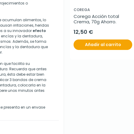
rojecimientos o
COREGA
Corega Acción total 
 acumulan alimentos, lo
Crema, 70g Ahorro.
ausan irritaciones, heridas
ias a su innovador
efecto
12,50 €
 encías y la dentadura,
anismos. Además, se forma
Añadir al carrito
encías y la dentadura que
r.
n que facilita su
adura. Recuerda que antes
ra, ésta debe estar bien
Aplicar 3 bandas de crema
entadura, colocarla en la
spere unos minutos antes
se presenta en un envase