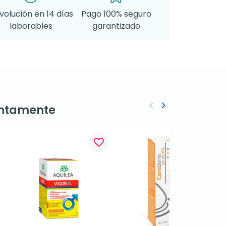
volución en 14 días
Pago 100% seguro
laborables
garantizado
keyboard_arrow_left
keyboard_arrow_right
ntamente
Anterior
Siguiente
favorite_border
favorite_border