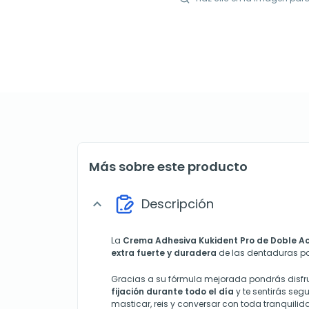
Más sobre este producto
Descripción
expand_more
La
Crema Adhesiva Kukident Pro de Doble A
extra fuerte y duradera
de las dentaduras pos
Gracias a su fórmula mejorada pondrás disfr
fijación durante todo el día
y te sentirás seg
masticar, reis y conversar con toda tranquili