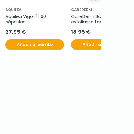
AQUILEA
CAREDERM
Aquilea Vigor Él, 60 
CareDerm Scrub 5% 
cápsulas
exfoliante facial, 30 ml
27,95 €
18,95 €
Añadir al carrito
Añadir al carrito