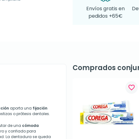
Envíos gratis en
De
pedidos +65€
Comprados conju
favorite_border
cción
aporta una
fijación
tizas o prótesis dentales.
utar de una
cómoda
uro y confiado para
dad. La dentadura se queda