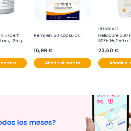
HELIOCARE
i-Expert 
Remiren, 30 cápsulas.
Heliocare 360 F
ora, 125 g.
SPF50+, 250 ml
16,99 €
23,60 €
 carrito
Añadir al carrito
Añadir al 
odos los meses?