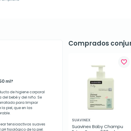
Comprados conju
favorite_border
50 ml?
ucto de higiene corporal
del bebé y del niño. Se
rrollado para limpiar
la piel, que en las
rable.
SUAVINEX
lear tensioactivos suaves
Suavinex Baby Champu 
pH fisiológico de la piel.