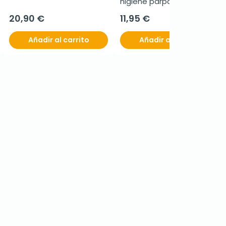
higiene parpados, 30+12 
toallitas
20,90 €
11,95 €
Añadir al carrito
Añadir al carrito