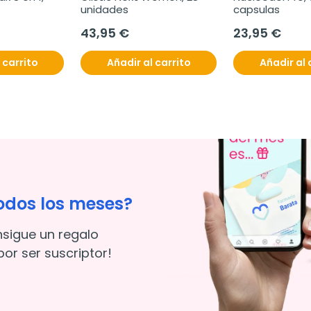
unidades
capsulas
43,95 €
23,95 €
 carrito
Añadir al carrito
Añadir al 
odos los meses?
nsigue un regalo
or ser suscriptor!