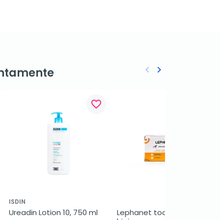
keyboard_arrow_left
keyboard_arrow_right
ntamente
Anterior
Siguiente
favorite_border
favorite_border
ISDIN
Ureadin Lotion 10, 750 ml
Lephanet toallitas 