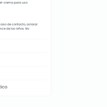
gel-crema para uso
n caso de contacto, aclarar
ce de los niños. No
tico