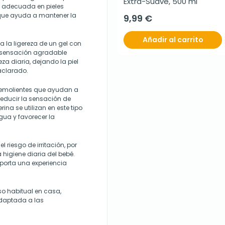
Extra-Suave, 500 ml
e adecuada en pieles
 que ayuda a mantener la
9,99 €
Añadir al carrito
 la ligereza de un gel con
 sensación agradable
eza diaria, dejando la piel
aclarado.
 emolientes que ayudan a
reducir la sensación de
rina se utilizan en este tipo
ua y favorecer la
 riesgo de irritación, por
 higiene diaria del bebé.
orta una experiencia
so habitual en casa,
adaptada a las