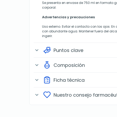
Se presenta en envase de 750 ml en formato 
corporal.
Advertencias y precauciones
Uso externo. Evitar el contacto con los ojos. E
con abundante agua. Mantener fuera del alcan
ingerir.
Puntos clave
expand_more
Composición
expand_more
Ficha técnica
expand_more
Nuestro consejo farmacéu
expand_more