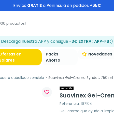
Envíos
GRATIS
a Península en pedidos
+65€
Descarga nuestra APP y consigue
-3€ EXTRA
:
APP-FB
;)
Ofertas en
Packs
Novedades
Solares
Ahorro
uero cabelludo sensible
Suavinex Gel-Crema Syndet, 750 ml
favorite_border
Suavinex Gel-Crem
Referencia: 167104
Gel-crema que ayuda a limpiar