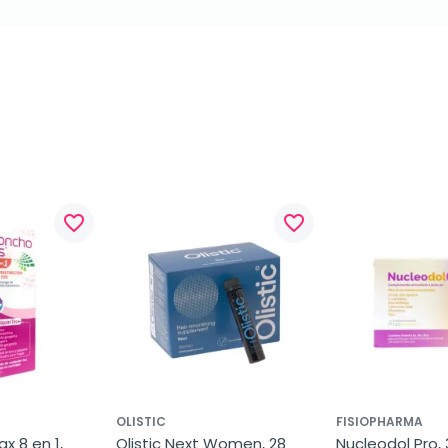
favorite_border
favorite_border
OLISTIC
FISIOPHARMA
 8 en 1, 
Olistic Next Women, 28 
Nucleodol Pro, 