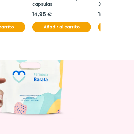
capsulas
30 comprimidos 
masticables
14,95 €
18,60 €
carrito
Añadir al carrito
Añadir al c