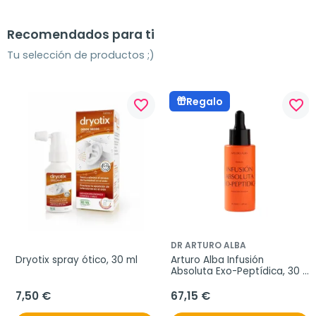
Recomendados para ti
Tu selección de productos ;)
Regalo
favorite_border
favorite_border
DR ARTURO ALBA
Dryotix spray ótico, 30 ml
Arturo Alba Infusión 
Absoluta Exo-Peptídica, 30 
ml
7,50 €
67,15 €