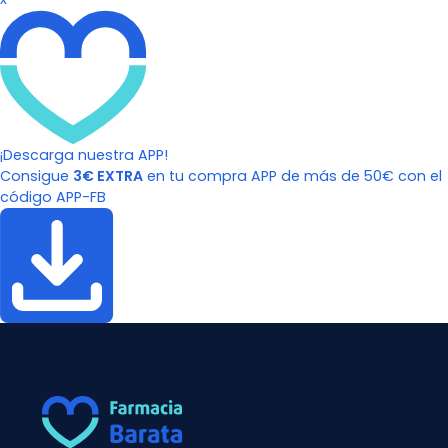
¡Descarga nuestra APP!
Consigue
3€ EXTRA
en tu compra APP de más de 50€ con el
código APP-FB