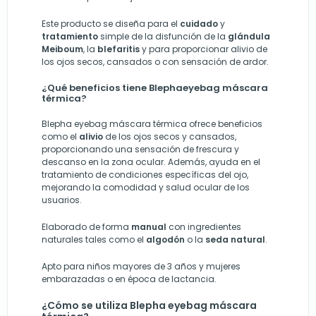
Este producto se diseña para el
cuidado
y
tratamiento
simple de la disfunción de la
glándula
Meiboum
, la
blefaritis
y para proporcionar alivio de
los ojos secos, cansados o con sensación de ardor.
¿Qué beneficios tiene Blephaeyebag máscara
térmica?
Blepha eyebag máscara térmica ofrece beneficios
como el
alivio
de los ojos secos y cansados,
proporcionando una sensación de frescura y
descanso en la zona ocular. Además, ayuda en el
tratamiento de condiciones específicas del ojo,
mejorando la comodidad y salud ocular de los
usuarios.
Elaborado de forma
manual
con ingredientes
naturales tales como el
algodón
o la
seda natural
.
Apto para niños mayores de 3 años y mujeres
embarazadas o en época de lactancia.
¿Cómo se utiliza Blepha eyebag máscara