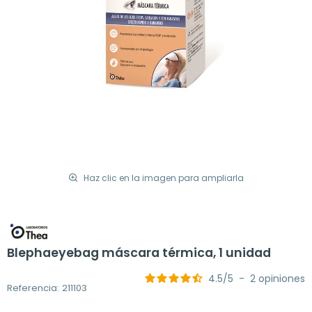
Haz clic en la imagen para ampliarla
Blephaeyebag máscara térmica, 1 unidad
4.5
/
5
-
2
opiniones
Referencia: 211103