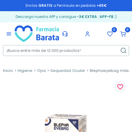
Envíos
GRATIS
a Península en pedidos
+65€
Descarga nuestra APP y consigue
-3€ EXTRA
:
APP-FB
;)
0
0
menu
Inicio
Higiene
Ojos
Sequedad Ocular
Blephaeyebag máscar
favorite_border