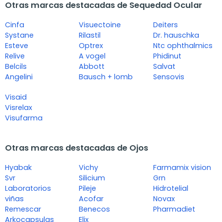
Otras marcas destacadas de Sequedad Ocular
Cinfa
Visuectoine
Deiters
Systane
Rilastil
Dr. hauschka
Esteve
Optrex
Ntc ophthalmics
Relive
A vogel
Phidinut
Belcils
Abbott
Salvat
Angelini
Bausch + lomb
Sensovis
Visaid
Visrelax
Visufarma
Otras marcas destacadas de Ojos
Hyabak
Vichy
Farmamix vision
Svr
Silicium
Grn
Laboratorios
Pileje
Hidrotelial
viñas
Acofar
Novax
Remescar
Benecos
Pharmadiet
Arkocapsulas
Elix