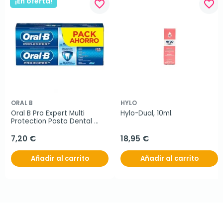
¡En oferta!
favorite_border
favorite_border
ORAL B
HYLO
Oral B Pro Expert Multi 
Hylo-Dual, 10ml.
Protection Pasta Dental 
DUPLO
7,20 €
18,95 €
Añadir al carrito
Añadir al carrito