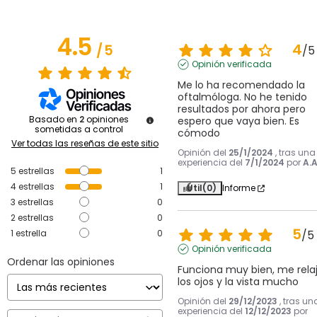
4.5
4
/
5
/
5
Opinión verificada
Me lo ha recomendado la 
oftalmóloga. No he tenido 
resultados por ahora pero 
Basado en
2
opiniones
espero que vaya bien. Es 
sometidas a control
cómodo
Ver todas las reseñas de este sitio
Opinión del
25/1/2024
, tras una
experiencia del
7/1/2024
por
A.A
5
estrellas
1
4
estrellas
1
Útil
(0)
Informe
3
estrellas
0
2
estrellas
0
5
1
estrella
0
/
5
Opinión verificada
Ordenar las opiniones
Funciona muy bien, me relaj
los ojos y la vista mucho
Opinión del
29/12/2023
, tras un
experiencia del
12/12/2023
por