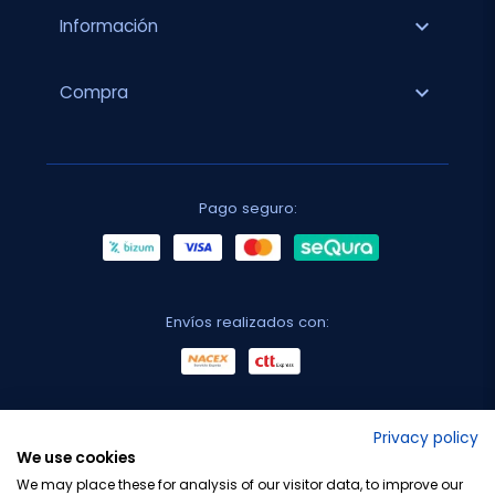
expand_more
Información
expand_more
Compra
Pago seguro:
Envíos realizados con:
No lo decimos nosotros...
Privacy policy
We use cookies
¡Tu opinión es importante!
We may place these for analysis of our visitor data, to improve our