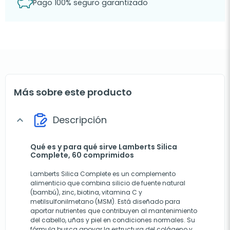
Pago 100% seguro garantizado
Más sobre este producto
Descripción
expand_more
Qué es y para qué sirve Lamberts Silica
Complete, 60 comprimidos
Lamberts Silica Complete es un complemento
alimenticio que combina silicio de fuente natural
(bambú), zinc, biotina, vitamina C y
metilsulfonilmetano (MSM). Está diseñado para
aportar nutrientes que contribuyen al mantenimiento
del cabello, uñas y piel en condiciones normales. Su
fórmula busca apoyar la estructura del colágeno y