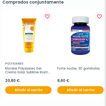
Comprados conjuntamente
favorite_border
favorite_border
POLYSIANES
Klorane Polysianes Gel 
Forte noche, 30 gominolas
Crema Solar Sublime Rostro 
y Cuerpo SPF30+, 200ml.
20,80 €
8,60 €
Añadir al carrito
Añadir al carrito