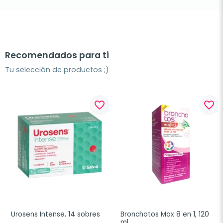
Recomendados para ti
Tu selección de productos ;)
favorite_border
favorite_border
Urosens Intense, 14 sobres
Bronchotos Max 8 en 1, 120 
ml