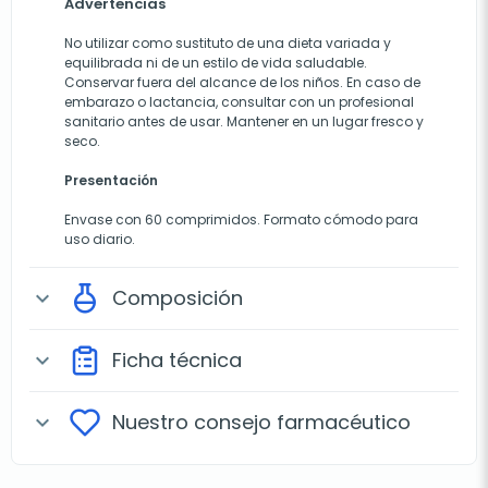
Advertencias
No utilizar como sustituto de una dieta variada y
equilibrada ni de un estilo de vida saludable.
Conservar fuera del alcance de los niños. En caso de
embarazo o lactancia, consultar con un profesional
sanitario antes de usar. Mantener en un lugar fresco y
seco.
Presentación
Envase con 60 comprimidos. Formato cómodo para
uso diario.
Composición
expand_more
Ficha técnica
expand_more
Nuestro consejo farmacéutico
expand_more