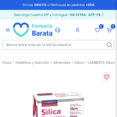
Envíos
GRATIS
a Península en pedidos
+65€
Descarga nuestra APP y consigue
-3€ EXTRA
:
APP-FB
;)
0
0
menu
Inicio
Dietética y Nutrición
Minerales
Silicio
LAMBERTS Silica
favorite_border