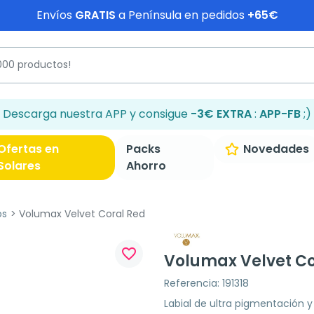
Envíos
GRATIS
a Península en pedidos
+65€
Descarga nuestra APP y consigue
-3€ EXTRA
:
APP-FB
;)
Ofertas en
Packs
Novedades
Solares
Ahorro
os
Volumax Velvet Coral Red
favorite_border
Volumax Velvet Co
Referencia: 191318
Labial de ultra pigmentación y