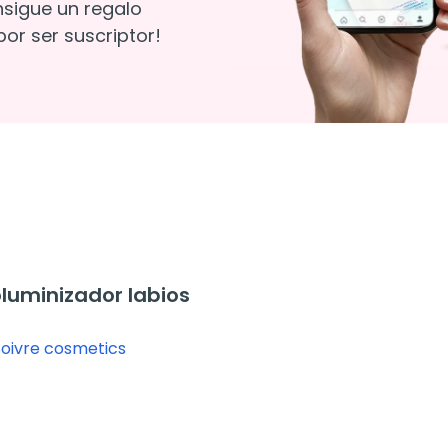
nsigue un regalo
or ser suscriptor!
uminizador labios
Soivre cosmetics