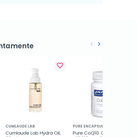
keyboard_arrow_left
keyboard_arrow_right
ntamente
Anterior
Siguiente
favorite_border
favorite_border
CUMLAUDE LAB
PURE ENCAPSULATIONS
Cumlaude Lab Hydra Oil, 
Pure CoQ10. Coenzima 