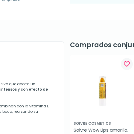
Comprados conju
favorite_border
usivo que aporta un
intensos y con efecto de
combinan con la vitamina E
 la boca, realzando su
SOIVRE COSMETICS
Soivre Wow Lips amarillo, 