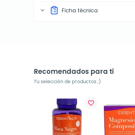
Ficha técnica
expand_more
Recomendados para ti
Tu selección de productos ;)
favorite_border