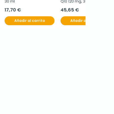
30 ml
Q10 120 mg, 30 Cápsulas 
Vegetales
17,70 €
45,65 €
Añadir al carrito
Añadir al carrito