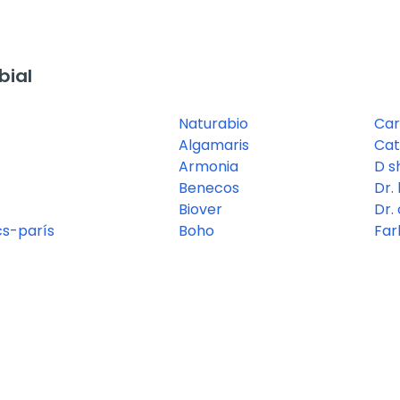
bial
Naturabio
Ca
Algamaris
Cat
Armonia
D sh
Benecos
Dr.
Biover
Dr.
cs-parís
Boho
Far