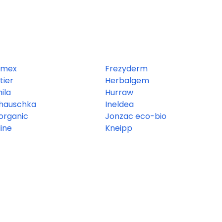
rmex
Frezyderm
tier
Herbalgem
ila
Hurraw
 hauschka
Ineldea
 organic
Jonzac eco-bio
line
Kneipp