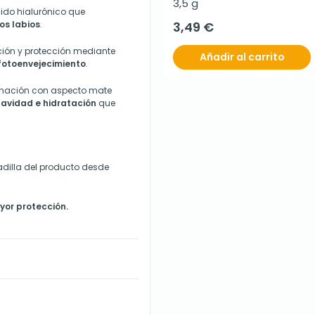
3,5 g
ácido hialurónico que
os labios
.
3,49 €
ción y protección mediante
Añadir al carrito
fotoenvejecimiento
.
binación con aspecto mate
avidad e hidratación
que
adilla del producto desde
yor protección.