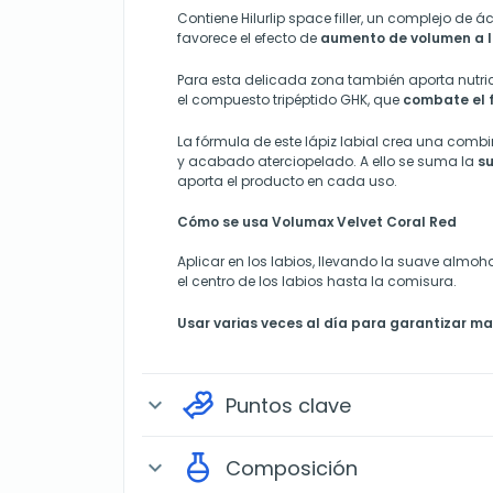
Contiene Hilurlip space filler, un complejo de 
favorece el efecto de
aumento de volumen a l
Para esta delicada zona también aporta nutri
el compuesto
tripéptido GHK, que
combate el 
La fórmula de este lápiz labial crea una com
y acabado aterciopelado. A ello se suma la
su
aporta el producto en cada uso.
Cómo se usa Volumax Velvet Coral Red
Aplicar en los labios, llevando la suave almoh
el centro de los labios hasta la comisura.
Usar varias veces al día para garantizar ma
Puntos clave
expand_more
Composición
expand_more