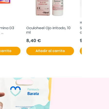
HEEL
amina D3 
Oculoheel Ojo irritado, 10 
Sleepeel Noche,
 
ml
caramelos de 
8,40 €
9,95 €
carrito
Añadir al carrito
Añadir al c