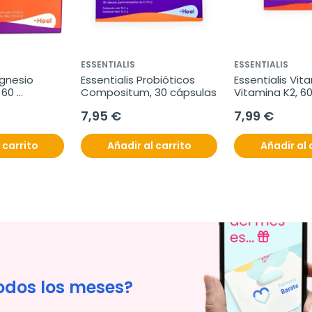
ESSENTIALIS
ESSENTIALIS
gnesio 
Essentialis Probióticos 
Essentialis Vit
60 
Compositum, 30 cápsulas
Vitamina K2, 60
comprimidos
7,95 €
7,99 €
 carrito
Añadir al carrito
Añadir al 
odos los meses?