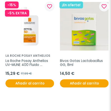
-15%
¡En oferta!
favorite_border
favorite_border
-5% EXTRA
LA ROCHE POSAY ANTHELIOS
La Roche Posay Anthelios 
Bivos Gotas Lactobacillus 
UV-MUNE 400 Fluido 
GG, 8ml
Invisible spf50+, 50ml
15,29 €
14,50 €
17,99 €
Añadir al carrito
Añadir al carrito