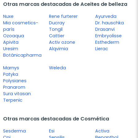
Otras marcas destacadas de Aceites de belleza
Nuxe
Rene furterer
Ayurveda
Mia cosmetics-
Ducray
Dr. hauschka
parís
Tongil
Drasanvi
Ozoaqua
Cattier
Embryolisse
Apivita
Activ ozone
Esthederm
Uresim
Alqvimia
Lierac
Botánicapharma
Marnys
Weleda
Patyka
Polysianes
Pranarom
Sura vitasan
Terpenic
Otras marcas destacadas de Cosmética
Sesderma
Esi
Activa
Cpi
Sensilis
Bepanthol