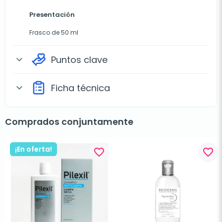
Presentación
Frasco de 50 ml
Puntos clave
expand_more
Ficha técnica
expand_more
Comprados conjuntamente
¡En oferta!
favorite_border
favorite_border