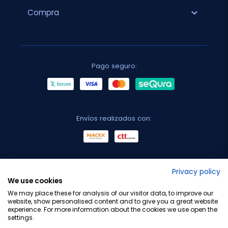
expand_more
Compra
Pago seguro:
Envíos realizados con:
No lo decimos nosotros...
Privacy policy
We use cookies
¡Tu opinión es importante!
We may place these for analysis of our visitor data, to improve our
website, show personalised content and to give you a great website
experience. For more information about the cookies we use open the
settings.