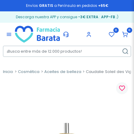
Envíos
GRATIS
a Península en pedidos
+65€
Descarga nuestra APP y consigue
-3€ EXTRA
:
APP-FB
;)
0
0
menu
Inicio
Cosmética
Aceites de belleza
Caudalie Soleil des Vigne
favorite_border