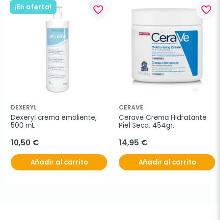
¡En oferta!
favorite_border
favorite_border
DEXERYL
CERAVE
Dexeryl crema emoliente, 
Cerave Crema Hidratante 
500 mL
Piel Seca, 454gr.
10,50 €
14,95 €
Añadir al carrito
Añadir al carrito