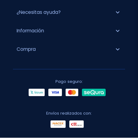
expand_more
¿Necesitas ayuda?
expand_more
Información
expand_more
Compra
Pago seguro:
Envíos realizados con: