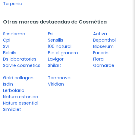
Terpenic
Otras marcas destacadas de Cosmética
Sesderma
Esi
Activa
Cpi
Sensilis
Bepanthol
Svr
100 natural
Bioserum
Belcils
Bio el granero
Eucerin
Ds laboratories
Lavigor
Flora
Soivre cosmetics
Shilart
Gamarde
Gold collagen
Terranova
Isdin
Viridian
Lerbolario
Natura estonica
Nature essential
Simildiet