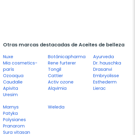
Otras marcas destacadas de Aceites de belleza
Nuxe
Botánicapharma
Ayurveda
Mia cosmetics-
Rene furterer
Dr. hauschka
parís
Tongil
Drasanvi
Ozoaqua
Cattier
Embryolisse
Caudalie
Activ ozone
Esthederm
Apivita
Alqvimia
Lierac
Uresim
Marnys
Weleda
Patyka
Polysianes
Pranarom
Sura vitasan