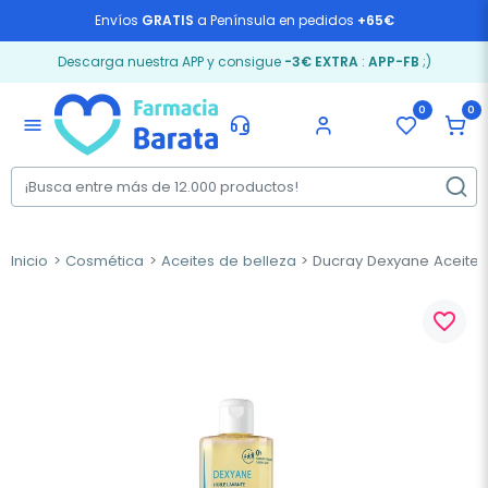
Envíos
GRATIS
a Península en pedidos
+65€
Descarga nuestra APP y consigue
-3€ EXTRA
:
APP-FB
;)
0
0
menu
Inicio
Cosmética
Aceites de belleza
Ducray Dexyane Aceite L
favorite_border