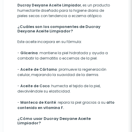
Ducray Dexyane Aceite Limpiador
, es un producto
humectante diseñado para la higiene diaria de
pieles secas con tendencia a eczema atópico.
¿Cuáles son los componentes de Ducray
Dexyane Aceite Limpiador?
Este aceite incorpora en su fórmula:
-
Glicerina
: mantiene la piel hidratada y ayuda a
combatir la dermatitis o eccemas de la piel.
-
Aceite de Cártamo
: promueve la regeneración
celular, mejorando la suavidad de la dermis.
-
Aceite de Coco
: humecta el tejido de la piel,
devolviéndole su elasticidad.
-
Manteca de Karité
: repara la piel gracias a su
alto
contenido en vitamina F.
¿Cómo usar Ducray Dexyane Aceite
Limpiador?