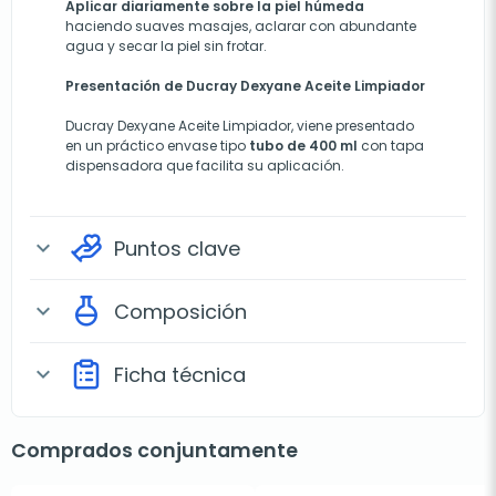
Aplicar diariamente sobre la piel húmeda
haciendo suaves masajes, aclarar con abundante
agua y secar la piel sin frotar.
Presentación de Ducray Dexyane Aceite Limpiador
Ducray Dexyane Aceite Limpiador, viene presentado
en un práctico envase tipo
tubo de 400 ml
con tapa
dispensadora que facilita su aplicación.
Puntos clave
expand_more
Composición
expand_more
Ficha técnica
expand_more
Comprados conjuntamente