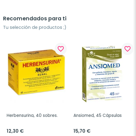
Recomendados para ti
Tu selección de productos ;)
favorite_border
favorite_border
Herbensurina, 40 sobres.
Ansiomed, 45 Cápsulas
12,30 €
15,70 €