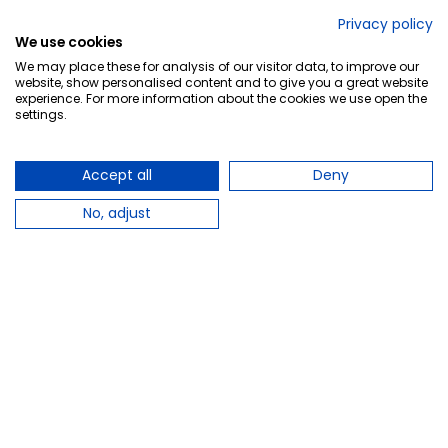
No lo decimos nosotros...
Privacy policy
We use cookies
¡Tu opinión es importante!
We may place these for analysis of our visitor data, to improve our
website, show personalised content and to give you a great website
experience. For more information about the cookies we use open the
settings.
Copyright © 2010-2026 Farmacia Barata S.L. Todos los
derechos reservados.
Accept all
Deny
No, adjust
Total:
16,60 €
−
+
Añadir al carrito