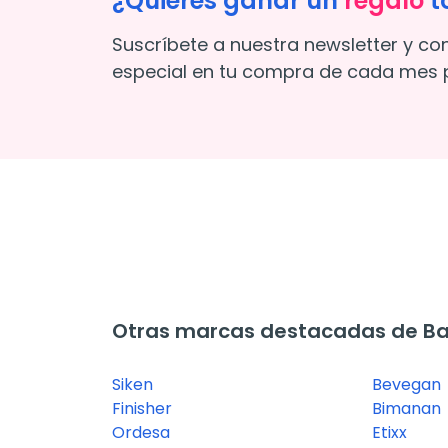
¿Quieres ganar un
regalo
t
Suscríbete a nuestra newsletter y co
especial en tu compra de cada mes p
Otras marcas destacadas de Bar
Siken
Bevegan
Finisher
Bimanan
Ordesa
Etixx