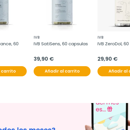
IVB
IVB
nce, 60 
IVB SatiSens, 60 capsulas
IVB ZeroDol, 60
39,90 €
29,90 €
 carrito
Añadir al carrito
Añadir al 