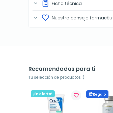
Ficha técnica
expand_more
Nuestro consejo farmacéu
expand_more
Recomendados para ti
Tu selección de productos ;)
¡En oferta!
Regalo
favorite_border