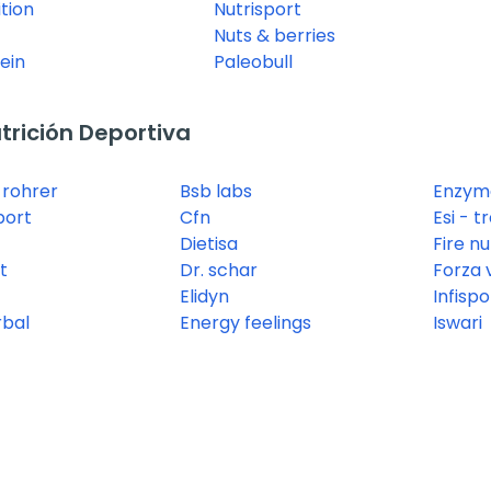
ition
Nutrisport
Nuts & berries
ein
Paleobull
rición Deportiva
 rohrer
Bsb labs
Enzym
port
Cfn
Esi - t
Dietisa
Fire nu
t
Dr. schar
Forza 
Elidyn
Infispo
rbal
Energy feelings
Iswari