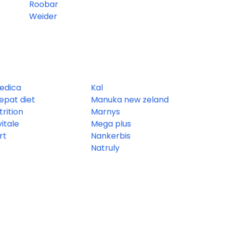
Roobar
Weider
edica
Kal
repat diet
Manuka new zeland
trition
Marnys
vitale
Mega plus
rt
Nankerbis
Natruly