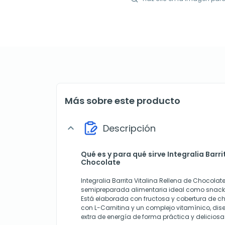
Más sobre este producto
Descripción
expand_more
Qué es y para qué sirve Integralia Barri
Chocolate
Integralia Barrita Vitalina Rellena de Chocolat
semipreparada alimentaria ideal como snack 
Está elaborada con fructosa y cobertura de 
con L-Carnitina y un complejo vitamínico, di
extra de energía de forma práctica y deliciosa