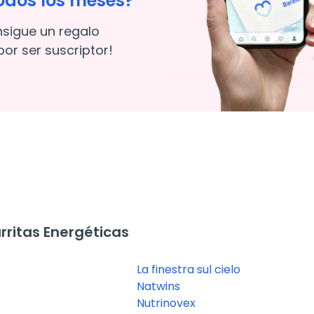
odos los meses?
nsigue un regalo
or ser suscriptor!
ritas Energéticas
La finestra sul cielo
Natwins
Nutrinovex