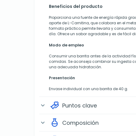
Beneficios del producto
Proporciona una fuente de energía rápida graci
aporte de L-Carnitina, que colabora en el met
formato práctico permite llevarla y consumirl
día. Ofrece un sabor agradable y es de fácil di
Modo de empleo
Consumir una barrita antes de la actividad fí
comidas. Se aconseja combinar su ingesta co
una adecuada hidratación.
Presentación
Envase individual con una barrita de 40 g.
Puntos clave
expand_more
Composición
expand_more