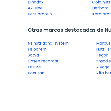
Dinadax
Gold nutr
Akileine
Herbora
Best protein
Keto prot
Otras marcas destacadas de Nut
Ns nutritional system
Marcus
Fisiocrem
Nutri-s
Sotya
Tegor
Casen recordati
Ynsadie
Ensure
A vogel
Bonusan
Alfa he