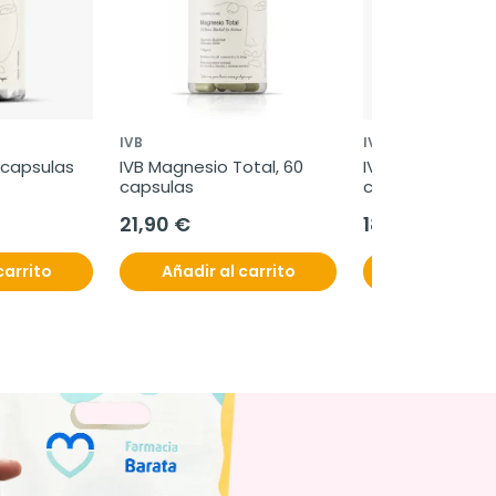
IVB
IVB
 capsulas
IVB Magnesio Total, 60 
IVB Vitamina D3+
capsulas
capsulas
21,90 €
18,90 €
carrito
Añadir al carrito
Añadir al c