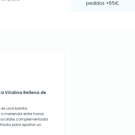
pedidos +65€
ta Vitalina Rellena de
e es una barrita
o merienda entre horas.
chocolate, complementada
señada para aportar un
.