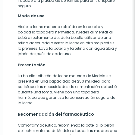
Tapadera a prueba de derrames para un transporte
seguro.
Modo de uso
Vierte la leche materna extraída en la botella y
coloca la tapadera hermética. Puedes alimentar al
bebé directamente desde la botella utilizando una
tetina adecuada o verter la leche en otro recipiente si
lo prefieres. Lava la botella y la tetina con agua tibia y
jabón después de cada uso.
Presentación
La botella-biberón de leche materna de Medela se
presenta en una capacidad de 250 ml, ideal para
satisfacer las necesidades de alimentación del bebé
durante una toma. Viene con una tapadera
hermética que garantiza la conservación segura de
la leche.
Recomendación del farmacéutico
Como farmacéutico, recomiendo la botella-biberón
de leche materna de Medela a todas las madres que