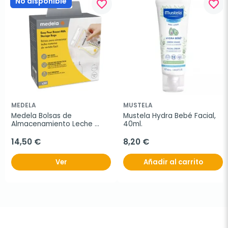
No disponible
favorite_border
favorite_border
MEDELA
MUSTELA
Medela Bolsas de 
Mustela Hydra Bebé Facial, 
Almacenamiento Leche 
40ml.
Materna Easy Pour, 50 
unidades
14,50 €
8,20 €
Ver
Añadir al carrito