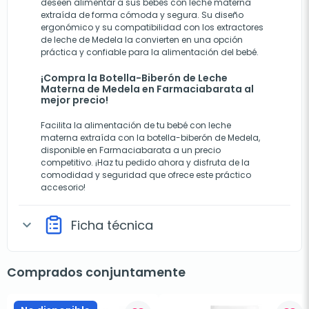
deseen alimentar a sus bebés con leche materna
extraída de forma cómoda y segura. Su diseño
ergonómico y su compatibilidad con los extractores
de leche de Medela la convierten en una opción
práctica y confiable para la alimentación del bebé.
¡Compra la Botella-Biberón de Leche
Materna de Medela en Farmaciabarata al
mejor precio!
Facilita la alimentación de tu bebé con leche
materna extraída con la botella-biberón de Medela,
disponible en Farmaciabarata a un precio
competitivo. ¡Haz tu pedido ahora y disfruta de la
comodidad y seguridad que ofrece este práctico
accesorio!
Ficha técnica
expand_more
Comprados conjuntamente