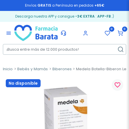
Envíos
GRATIS
a Península en pedidos
+65€
Descarga nuestra APP y consigue
-3€ EXTRA
:
APP-FB
;)
0
0
menu
Inicio
Bebés y Mamás
Biberones
Medela Botella-Biberon Lec
No disponible
favorite_border