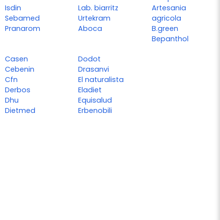
Isdin
Lab. biarritz
Artesania
Sebamed
Urtekram
agricola
Pranarom
Aboca
B.green
Bepanthol
Casen
Dodot
Cebenin
Drasanvi
Cfn
El naturalista
Derbos
Eladiet
Dhu
Equisalud
Dietmed
Erbenobili