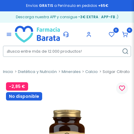
Envíos
GRATIS
a Península en pedidos
+65€
Descarga nuestra APP y consigue
-3€ EXTRA
:
APP-FB
;)
0
0
menu
Inicio
Dietética y Nutrición
Minerales
Calcio
Solgar Citrato d
-2,85 €
favorite_border
No disponible