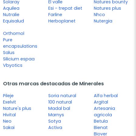
Solaray
El valle
Natures bounty
Aquilea
Esi - trepat diet
Natures plus
Nutralie
Farline
Nhco
Equisalud
Herboplanet
Nutergia
Orthomol
Pure
encapsulations
Salus
Silicium espaa
Vbyotics
Otras marcas destacadas de Minerales
Pileje
Soria natural
Alfa herbal
Exelvit
100 natural
Argital
Nature's plus
Madal bal
Artesania
Hivital
Marnys
agricola
Neo
Sotya
Betula
Sakai
Activa
Bienat
Biover