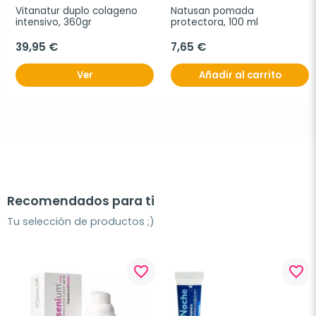
Vitanatur duplo colageno 
Natusan pomada 
intensivo, 360gr
protectora, 100 ml
39,95 €
7,65 €
Ver
Añadir al carrito
Recomendados para ti
Tu selección de productos ;)
favorite_border
favorite_border