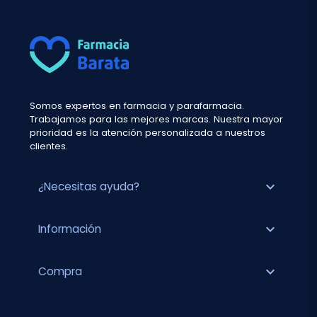
Somos expertos en farmacia y parafarmacia.
Trabajamos para las mejores marcas. Nuestra mayor
prioridad es la atención personalizada a nuestros
clientes.
expand_more
¿Necesitas ayuda?
expand_more
Información
expand_more
Compra