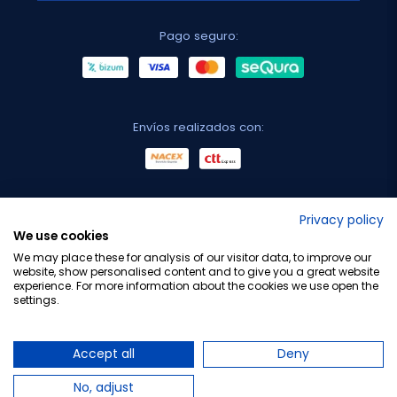
Pago seguro:
Envíos realizados con:
No lo decimos nosotros...
Privacy policy
We use cookies
¡Tu opinión es importante!
We may place these for analysis of our visitor data, to improve our
website, show personalised content and to give you a great website
experience. For more information about the cookies we use open the
settings.
Copyright © 2010-2026 Farmacia Barata S.L. Todos los
derechos reservados.
Accept all
Deny
No, adjust