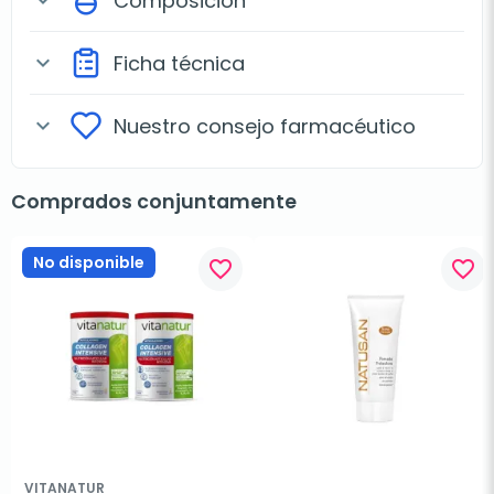
Composición
expand_more
Ficha técnica
expand_more
Nuestro consejo farmacéutico
expand_more
Comprados conjuntamente
No disponible
favorite_border
favorite_border
VITANATUR