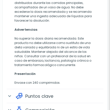
distribuidos durante las comidas principales,
acompañados de un vaso de agua. No debe
excederse la dosis recomendada y se recomienda
mantener una ingesta adecuada de líquidos para
favorecer la disolución.
Advertencias
No superar la dosis diaria recomendada. Este
producto no debe utilizarse como sustituto de una
dieta variada y equilibrada ni de un estilo de vida
saludable. Mantener alejado del alcance de los
niños. Consultar con un profesional de la salud en
caso de embarazo, lactancia, patología crónica o
tratamiento farmacológico concurrente.
Presentación
Envase con 240 comprimidos.
Puntos clave
expand_more