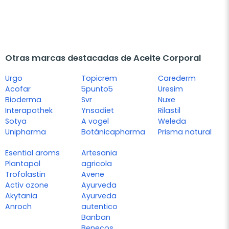
Otras marcas destacadas de Aceite Corporal
Urgo
Topicrem
Carederm
Acofar
5punto5
Uresim
Bioderma
Svr
Nuxe
Interapothek
Ynsadiet
Rilastil
Sotya
A vogel
Weleda
Unipharma
Botánicapharma
Prisma natural
Esential aroms
Artesania
Plantapol
agricola
Trofolastin
Avene
Activ ozone
Ayurveda
Akytania
Ayurveda
Anroch
autentico
Banban
Benecos