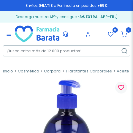
Envíos
GRATIS
a Península en pedidos
+65€
Descarga nuestra APP y consigue
-3€ EXTRA
:
APP-FB
;)
0
0
menu
Inicio
Cosmética
Corporal
Hidratantes Corporales
Aceite 
favorite_border