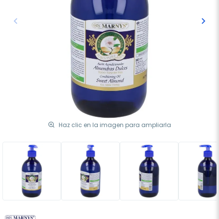
keyboard_arrow_left
keyboard_arrow_right
Anterior
Sigu
Haz clic en la imagen para ampliarla