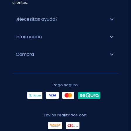
clientes.
expand_more
¿Necesitas ayuda?
expand_more
Información
expand_more
Compra
Pago seguro:
Envíos realizados con: