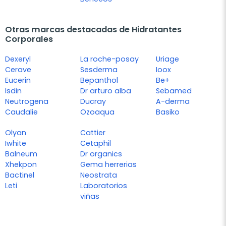
Otras marcas destacadas de Hidratantes
Corporales
Dexeryl
La roche-posay
Uriage
Cerave
Sesderma
Ioox
Eucerin
Bepanthol
Be+
Isdin
Dr arturo alba
Sebamed
Neutrogena
Ducray
A-derma
Caudalie
Ozoaqua
Basiko
Olyan
Cattier
Iwhite
Cetaphil
Balneum
Dr organics
Xhekpon
Gema herrerias
Bactinel
Neostrata
Leti
Laboratorios
viñas