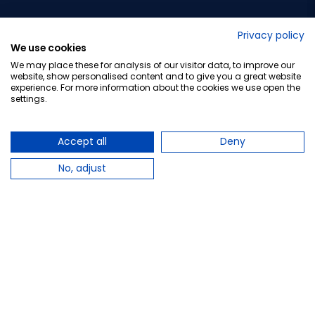
No lo decimos nosotros...
Privacy policy
We use cookies
¡Tu opinión es importante!
We may place these for analysis of our visitor data, to improve our
website, show personalised content and to give you a great website
experience. For more information about the cookies we use open the
settings.
Copyright © 2010-2026 Farmacia Barata S.L. Todos los
derechos reservados.
Accept all
Deny
No, adjust
Total:
12,90 €
−
+
Añadir al carrito