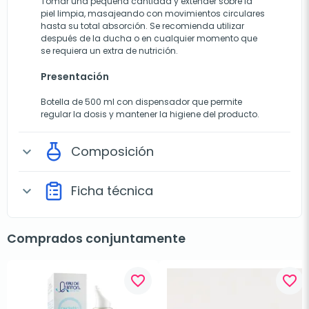
Tomar una pequeña cantidad y extender sobre la
piel limpia, masajeando con movimientos circulares
hasta su total absorción. Se recomienda utilizar
después de la ducha o en cualquier momento que
se requiera un extra de nutrición.
Presentación
Botella de 500 ml con dispensador que permite
regular la dosis y mantener la higiene del producto.
Composición
expand_more
Ficha técnica
expand_more
Comprados conjuntamente
favorite_border
favorite_border