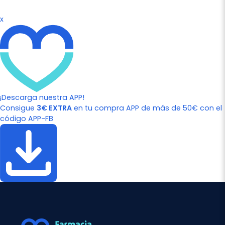
x
¡Descarga nuestra APP!
Consigue
3€ EXTRA
en tu compra APP de más de 50€ con el
código APP-FB