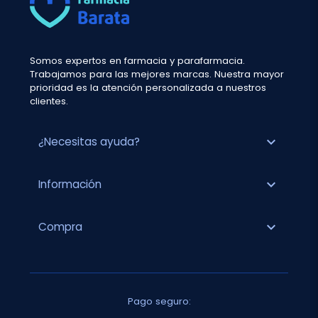
Somos expertos en farmacia y parafarmacia.
Trabajamos para las mejores marcas. Nuestra mayor
prioridad es la atención personalizada a nuestros
clientes.
expand_more
¿Necesitas ayuda?
expand_more
Información
expand_more
Compra
Pago seguro: