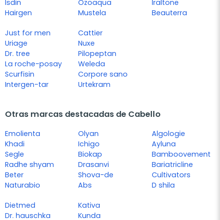
Isdin
Ozoaqua
Iraltone
Hairgen
Mustela
Beauterra
Just for men
Cattier
Uriage
Nuxe
Dr. tree
Pilopeptan
La roche-posay
Weleda
Scurfisin
Corpore sano
Intergen-tar
Urtekram
Otras marcas destacadas de Cabello
Emolienta
Olyan
Algologie
Khadi
Ichigo
Ayluna
Segle
Biokap
Bamboovement
Radhe shyam
Drasanvi
Bariatricline
Beter
Shova-de
Cultivators
Naturabio
Abs
D shila
Dietmed
Kativa
Dr. hauschka
Kunda