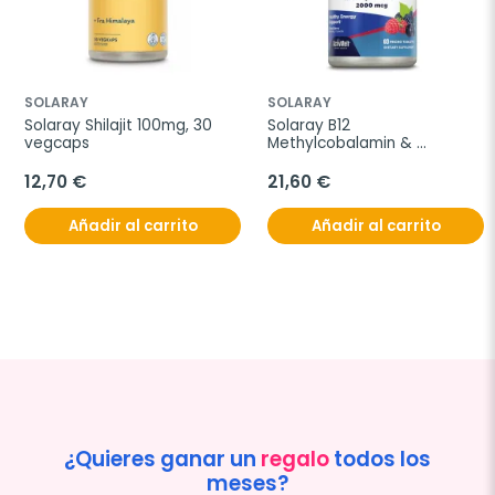
SOLARAY
SOLARAY
Solaray Shilajit 100mg, 30 
Solaray B12 
vegcaps
Methylcobalamin & 
Adenosylcobalamin, 
2000mg
12,70 €
21,60 €
Añadir al carrito
Añadir al carrito
¿Quieres ganar un
regalo
todos los
meses?