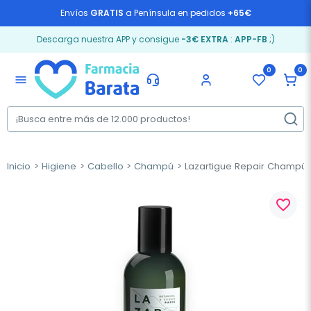
Envíos
GRATIS
a Península en pedidos
+65€
Descarga nuestra APP y consigue
-3€ EXTRA
:
APP-FB
;)
0
0
menu
Inicio
Higiene
Cabello
Champú
Lazartigue Repair Champú,
favorite_border