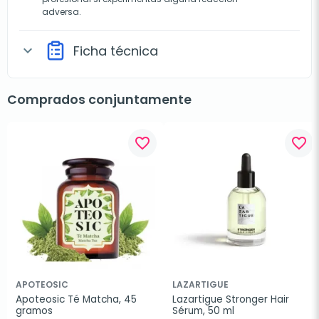
adversa.
Ficha técnica
expand_more
Comprados conjuntamente
favorite_border
favorite_border
APOTEOSIC
LAZARTIGUE
Apoteosic Té Matcha, 45 
Lazartigue Stronger Hair 
gramos
Sérum, 50 ml