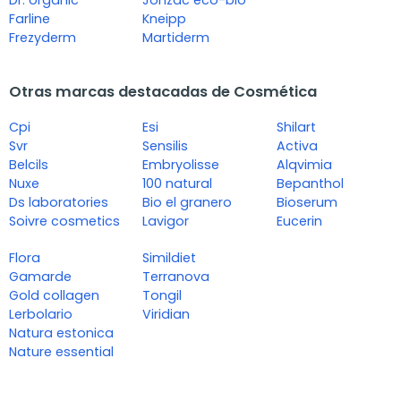
Dr. organic
Jonzac eco-bio
Farline
Kneipp
Frezyderm
Martiderm
Otras marcas destacadas de Cosmética
Cpi
Esi
Shilart
Svr
Sensilis
Activa
Belcils
Embryolisse
Alqvimia
Nuxe
100 natural
Bepanthol
Ds laboratories
Bio el granero
Bioserum
Soivre cosmetics
Lavigor
Eucerin
Flora
Simildiet
Gamarde
Terranova
Gold collagen
Tongil
Lerbolario
Viridian
Natura estonica
Nature essential