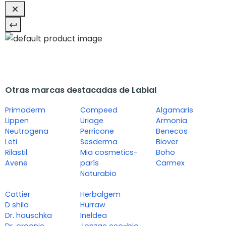
Otras marcas destacadas de Labial
Primaderm
Compeed
Algamaris
Lippen
Uriage
Armonia
Neutrogena
Perricone
Benecos
Leti
Sesderma
Biover
Rilastil
Mia cosmetics-
Boho
Avene
parís
Carmex
Naturabio
Cattier
Herbalgem
D shila
Hurraw
Dr. hauschka
Ineldea