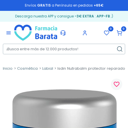
Envíos
GRATIS
a Península en pedidos
+65€
Descarga nuestra APP y consigue
-3€ EXTRA
:
APP-FB
;)
0
0
menu
Inicio
Cosmética
Labial
Isdin Nutrabalm protector reparador i
favorite_border