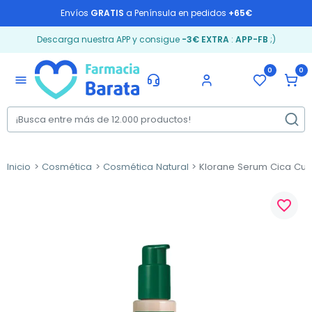
Envíos
GRATIS
a Península en pedidos
+65€
Descarga nuestra APP y consigue
-3€ EXTRA
:
APP-FB
;)
0
0
menu
Inicio
Cosmética
Cosmética Natural
Klorane Serum Cica Cup
favorite_border