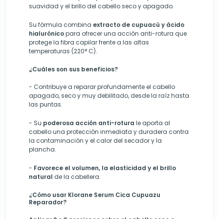
suavidad y el brillo del cabello seco y apagado.
Su fórmula combina
extracto de cupuacú y ácido
hialurónico
para ofrecer una acción anti-rotura que
protege la fibra capilar frente a las altas
temperaturas (220° C).
¿Cuáles son sus beneficios?
-
Contribuye a reparar profundamente el cabello
apagado, seco y muy debilitado,
desde la
raíz hasta
las puntas.
-
Su
poderosa acción anti-rotura
le aporta al
cabello una protección inmediata y duradera contra
la contaminación y el calor del secador y la
plancha.
-
Favorece el volumen, la elasticidad y el brillo
natural
de la cabellera.
¿Cómo usar Klorane Serum Cica Cupuazu
Reparador?