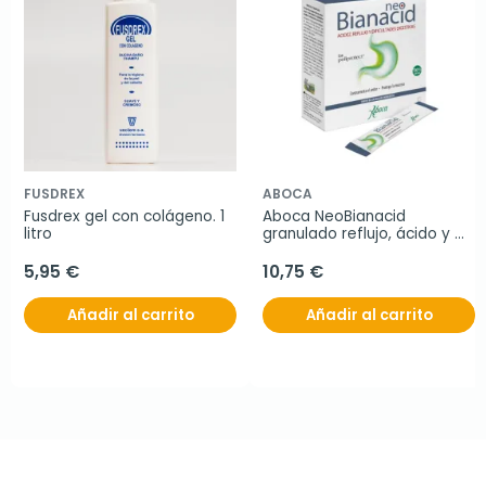
FUSDREX
ABOCA
Fusdrex gel con colágeno. 1 
Aboca NeoBianacid 
litro
granulado reflujo, ácido y 
dificultades digestivas, 20 
sobres
5,95 €
10,75 €
Añadir al carrito
Añadir al carrito