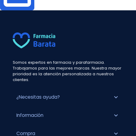
Somos expertos en farmacia y parafarmacia.
Trabajamos para las mejores marcas. Nuestra mayor
prioridad es la atención personalizada a nuestros
clientes.
expand_more
¿Necesitas ayuda?
expand_more
Información
expand_more
Compra