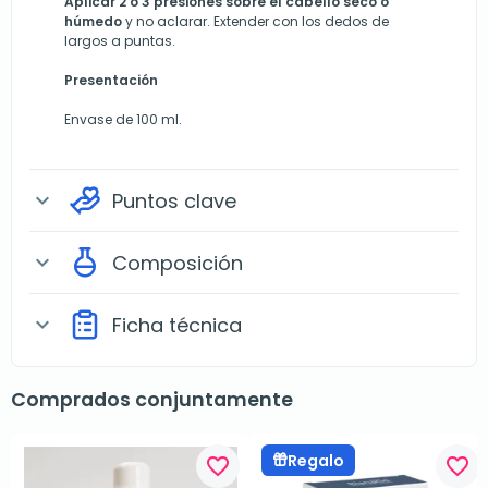
Aplicar 2 o 3 presiones sobre el cabello seco o
húmedo
y no aclarar. Extender con los dedos de
largos a puntas.
Presentación
Envase de 100 ml.
Puntos clave
expand_more
Composición
expand_more
Ficha técnica
expand_more
Comprados conjuntamente
Regalo
favorite_border
favorite_border