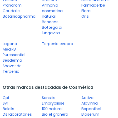
Pranarom
Armonia
Farmaderbe
Caudalie
cosmetica
Flora
Botánicapharma
natural
Grisi
Benecos
Bottega di
lungavita
Logona
Terpenic evopro
Medik8
Puressentiel
Sesderma
Shova-de
Terpenic
Otras marcas destacadas de Cosmética
Cpi
Sensilis
Activa
Svr
Embryolisse
Alqvimia
Belcils
100 natural
Bepanthol
Ds laboratories
Bio el granero
Bioserum