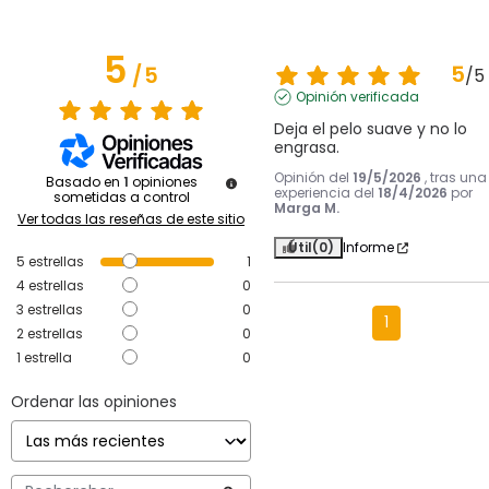
5
5
/
5
/
5
Opinión verificada
Deja el pelo suave y no lo 
engrasa.
Opinión del
19/5/2026
, tras una
Basado en
1
opiniones
experiencia del
18/4/2026
por
sometidas a control
Marga M.
Ver todas las reseñas de este sitio
Útil
(0)
Informe
5
estrellas
1
4
estrellas
0
3
estrellas
0
1
2
estrellas
0
1
estrella
0
Ordenar las opiniones