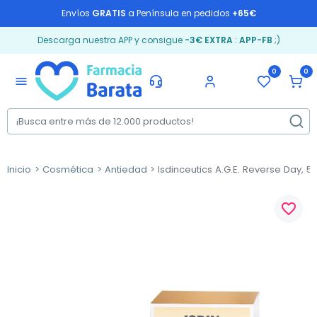
Envíos
GRATIS
a Península en pedidos
+65€
Descarga nuestra APP y consigue
-3€ EXTRA
:
APP-FB
;)
0
0
menu
Inicio
Cosmética
Antiedad
Isdinceutics A.G.E. Reverse Day, 51
favorite_border