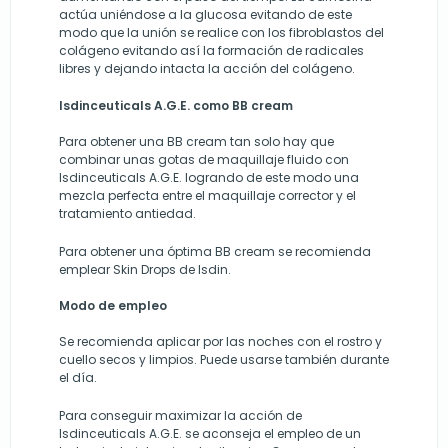
actúa uniéndose a la glucosa evitando de este
modo que la unión se realice con los fibroblastos del
colágeno evitando así la formación de radicales
libres y dejando intacta la acción del colágeno.
Isdinceuticals A.G.E. como BB cream
Para obtener una BB cream tan solo hay que
combinar unas gotas de maquillaje fluido con
Isdinceuticals A.G.E. logrando de este modo una
mezcla perfecta entre el maquillaje corrector y el
tratamiento antiedad.
Para obtener una óptima BB cream se recomienda
emplear Skin Drops de Isdin.
Modo de empleo
Se recomienda aplicar por las noches con el rostro y
cuello secos y limpios. Puede usarse también durante
el día.
Para conseguir maximizar la acción de
Isdinceuticals A.G.E. se aconseja el empleo de un