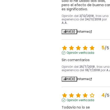
Solo lo he usado dos días, 
pero el efecto de buena car
es significativo.
Opinión del
2/12/2018
, tras una
experiencia del
24/11/2018
por
A.A.
Útil
(0)
Informe
5
/
5
Opinión verificada
Sin comentarios
Opinión del
25/7/2018
, tras una
experiencia del
18/7/2018
por
A.
Útil
(0)
Informe
4
/
5
Opinión verificada
Todavía no lo se