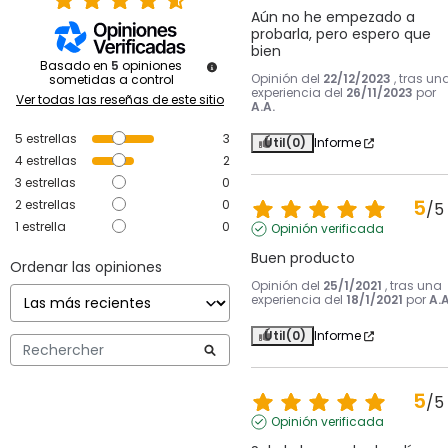
Aún no he empezado a 
probarla, pero espero que 
bien
Basado en
5
opiniones
Opinión del
22/12/2023
, tras un
sometidas a control
experiencia del
26/11/2023
por
Ver todas las reseñas de este sitio
A.A.
5
estrellas
3
Útil
(0)
Informe
4
estrellas
2
3
estrellas
0
5
2
estrellas
0
/
5
1
estrella
0
Opinión verificada
Buen producto
Ordenar las opiniones
Opinión del
25/1/2021
, tras una
experiencia del
18/1/2021
por
A.A
Útil
(0)
Informe
5
/
5
Opinión verificada