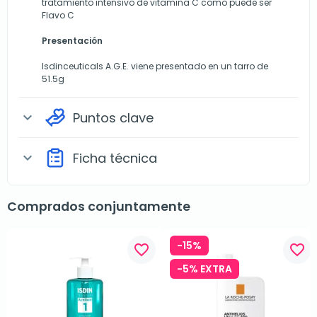
tratamiento intensivo de vitamina C como puede ser
Flavo C
Presentación
Isdinceuticals A.G.E. viene presentado en un tarro de
51.5g
Puntos clave
expand_more
Ficha técnica
expand_more
Comprados conjuntamente
-15%
favorite_border
favorite_border
-5% EXTRA