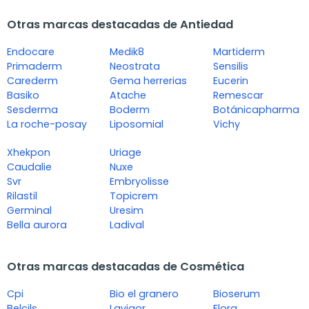
Otras marcas destacadas de Antiedad
Endocare
Medik8
Martiderm
Primaderm
Neostrata
Sensilis
Carederm
Gema herrerias
Eucerin
Basiko
Atache
Remescar
Sesderma
Boderm
Botánicapharma
La roche-posay
Liposomial
Vichy
Xhekpon
Uriage
Caudalie
Nuxe
Svr
Embryolisse
Rilastil
Topicrem
Germinal
Uresim
Bella aurora
Ladival
Otras marcas destacadas de Cosmética
Cpi
Bio el granero
Bioserum
Belcils
Lavigor
Flora