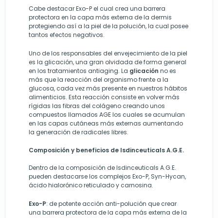
Cabe destacar Exo-P el cual crea una barrera
protectora en la capa más externa de la dermis
protegiendo así a la piel de la polución, la cual posee
tantos efectos negativos.
Uno de los responsables del envejecimiento de la piel
es la glicación, una gran olvidada de forma general
en los tratamientos antiaging. La
glicación
no es
más que la reacción del organismo frente a la
glucosa, cada vez más presente en nuestros hábitos
alimenticios. Esta reacción consiste en volver más
rígidas las fibras del colágeno creando unos
compuestos llamados AGE los cuales se acumulan
en las capas cutáneas más externas aumentando
la generación de radicales libres.
Composición y beneficios de Isdinceuticals A.G.E.
Dentro de la composición de Isdinceuticals A.G.E.
pueden destacarse los complejos Exo-P, Syn-Hycan,
ácido hialorónico reticulado y carnosina.
Exo-P
: de potente acción anti-polución que crear
una barrera protectora de la capa más externa de la