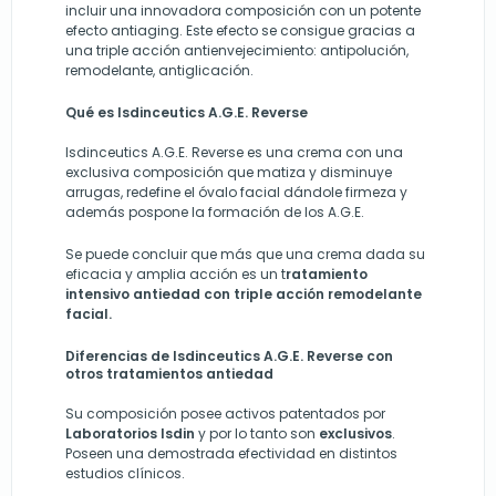
incluir una innovadora composición con un potente
efecto antiaging. Este efecto se consigue gracias a
una triple acción antienvejecimiento: antipolución,
remodelante, antiglicación.
Qué es Isdinceutics A.G.E. Reverse
Isdinceutics A.G.E. Reverse es una crema con una
exclusiva composición que matiza y disminuye
arrugas, redefine el óvalo facial dándole firmeza y
además pospone la formación de los A.G.E.
Se puede concluir que más que una crema dada su
eficacia y amplia acción es un t
ratamiento
intensivo antiedad con triple acción remodelante
facial.
Diferencias de Isdinceutics A.G.E. Reverse con
otros tratamientos antiedad
Su composición posee activos patentados por
Laboratorios Isdin
y por lo tanto son
exclusivos
.
Poseen una demostrada efectividad en distintos
estudios clínicos.