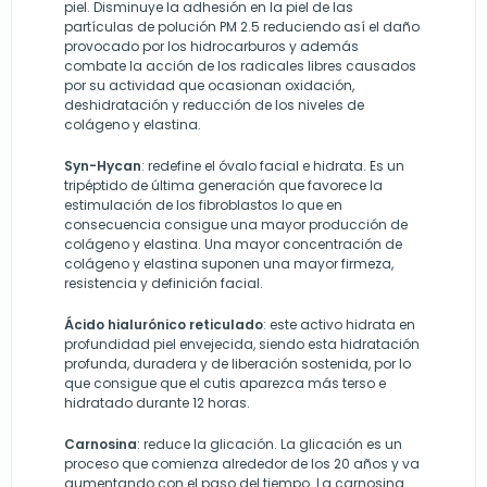
piel. Disminuye la adhesión en la piel de las
partículas de polución PM 2.5 reduciendo así el daño
provocado por los hidrocarburos y además
combate la acción de los radicales libres causados
por su actividad que ocasionan oxidación,
deshidratación y reducción de los niveles de
colágeno y elastina.
Syn-Hycan
: redefine el óvalo facial e hidrata. Es un
tripéptido de última generación que favorece la
estimulación de los fibroblastos lo que en
consecuencia consigue una mayor producción de
colágeno y elastina. Una mayor concentración de
colágeno y elastina suponen una mayor firmeza,
resistencia y definición facial.
Ácido hialurónico reticulado
: este activo hidrata en
profundidad piel envejecida, siendo esta hidratación
profunda, duradera y de liberación sostenida, por lo
que consigue que el cutis aparezca más terso e
hidratado durante 12 horas.
Carnosina
: reduce la glicación. La glicación es un
proceso que comienza alrededor de los 20 años y va
aumentando con el paso del tiempo. La carnosina