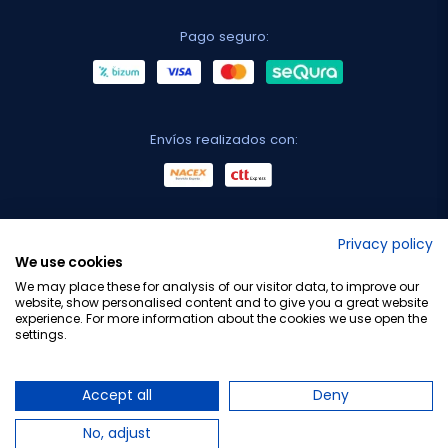
Pago seguro:
Envíos realizados con:
No lo decimos nosotros...
Privacy policy
We use cookies
¡Tu opinión es importante!
We may place these for analysis of our visitor data, to improve our
website, show personalised content and to give you a great website
experience. For more information about the cookies we use open the
settings.
Copyright © 2010-2026 Farmacia Barata S.L. Todos los
derechos reservados.
Accept all
Deny
No, adjust