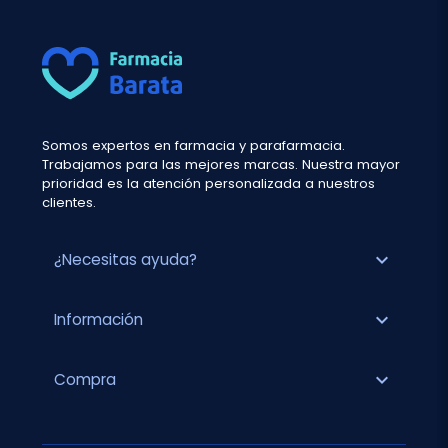
Somos expertos en farmacia y parafarmacia.
Trabajamos para las mejores marcas. Nuestra mayor
prioridad es la atención personalizada a nuestros
clientes.
expand_more
¿Necesitas ayuda?
expand_more
Información
expand_more
Compra