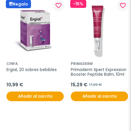
-15%
Regalo
favorite_border
favorite_border
CINFA
PRIMADERM
Ergial, 20 sobres bebibles
Primaderm Xpert Expression 
Booster Peptide Balm, 10ml
10,99 €
15,29 €
17,99 €
Añadir al carrito
Añadir al carrito