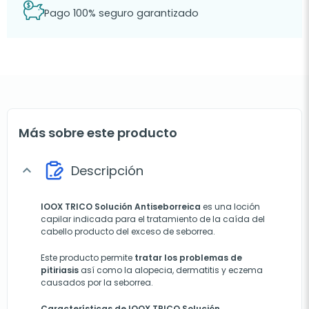
Pago 100% seguro garantizado
Más sobre este producto
Descripción
expand_more
IOOX TRICO Solución Antiseborreica
es una loción
capilar indicada para el tratamiento de la caída del
cabello producto del exceso de seborrea.
Este producto permite
tratar los problemas de
pitiriasis
así como la alopecia, dermatitis y eczema
causados por la seborrea.
Características de IOOX TRICO Solución