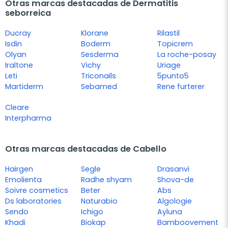
Otras marcas destacadas de Dermatitis
seborreica
Ducray
Klorane
Rilastil
Isdin
Boderm
Topicrem
Olyan
Sesderma
La roche-posay
Iraltone
Vichy
Uriage
Leti
Triconails
5punto5
Martiderm
Sebamed
Rene furterer
Cleare
Interpharma
Otras marcas destacadas de Cabello
Hairgen
Segle
Drasanvi
Emolienta
Radhe shyam
Shova-de
Soivre cosmetics
Beter
Abs
Ds laboratories
Naturabio
Algologie
Sendo
Ichigo
Ayluna
Khadi
Biokap
Bamboovement