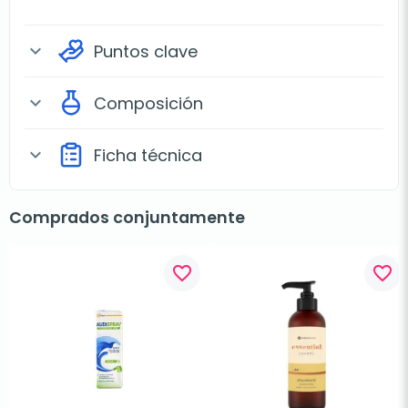
Puntos clave
expand_more
Composición
expand_more
Ficha técnica
expand_more
Comprados conjuntamente
favorite_border
favorite_border