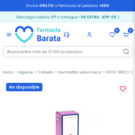
Envíos
GRATIS
a Península en pedidos
+65€
Descarga nuestra APP y consigue
-3€ EXTRA
:
APP-FB
;)
0
0
menu
Inicio
Higiene
Cabello
Dermatitis seborreica
IOOX TRICO Sol
No disponible
favorite_border