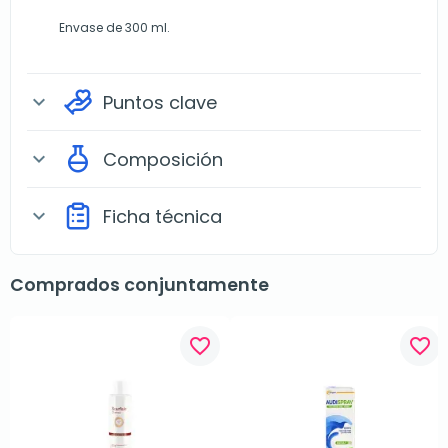
Envase de 300 ml.
Puntos clave
expand_more
Composición
expand_more
Ficha técnica
expand_more
Comprados conjuntamente
favorite_border
favorite_border