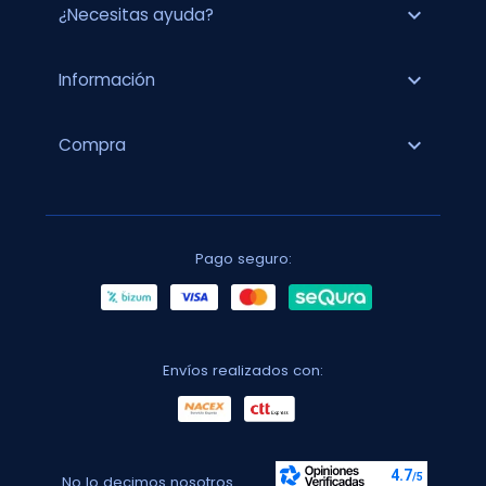
expand_more
¿Necesitas ayuda?
expand_more
Información
expand_more
Compra
Pago seguro:
Envíos realizados con:
No lo decimos nosotros...