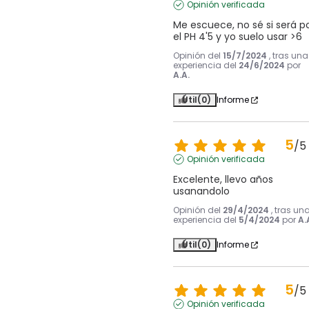
Opinión verificada
Me escuece, no sé si será po
el PH 4'5 y yo suelo usar >6
Opinión del
15/7/2024
, tras una
experiencia del
24/6/2024
por
A.A.
Útil
(0)
Informe
5
/
5
Opinión verificada
Excelente, llevo años 
usanandolo
Opinión del
29/4/2024
, tras un
experiencia del
5/4/2024
por
A.
Útil
(0)
Informe
5
/
5
Opinión verificada