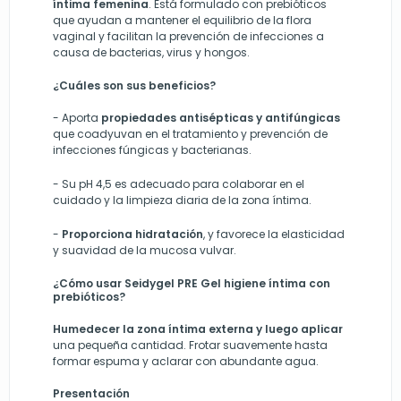
íntima femenina
. Está formulado con prebióticos
que ayudan a mantener el equilibrio de la flora
vaginal y facilitan la prevención de infecciones a
causa de bacterias, virus y hongos.
¿Cuáles son sus beneficios?
-
Aporta
propiedades antisépticas y antifúngicas
que coadyuvan en el tratamiento y prevención de
infecciones fúngicas y bacterianas.
-
Su pH 4,5 es adecuado para colaborar
en
el
cuidado y la limpieza diaria de la zona íntima.
-
Proporciona hidratación
,
y
favorec
e
la elasticidad
y suavidad de la mucosa vulvar.
¿Cómo usar Seidygel PRE Gel higiene íntima con
prebióticos?
Humedecer la zona íntima externa y luego aplicar
una pequeña cantidad. Frotar suavemente hasta
formar espuma y aclarar con abundante agua.
Presentación