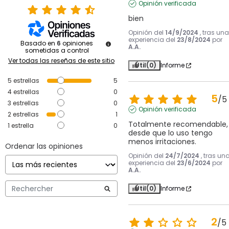
Opinión verificada
bien
Opinión del
14/9/2024
, tras una
experiencia del
23/8/2024
por
Basado en
6
opiniones
A.A.
sometidas a control
Ver todas las reseñas de este sitio
Útil
(0)
Informe
5
estrellas
5
4
estrellas
0
5
/
5
3
estrellas
0
Opinión verificada
2
estrellas
1
Totalmente recomendable, 
1
estrella
0
desde que lo uso tengo 
menos irritaciones.
Ordenar las opiniones
Opinión del
24/7/2024
, tras un
experiencia del
23/6/2024
por
A.A.
Útil
(0)
Informe
2
/
5