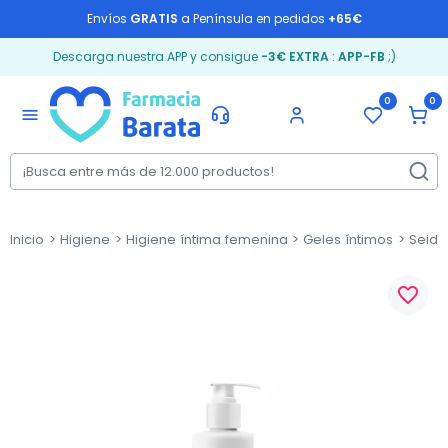
Envíos
GRATIS
a Península en pedidos
+65€
Descarga nuestra APP y consigue
-3€ EXTRA
:
APP-FB
;)
0
0
menu
Inicio
Higiene
Higiene íntima femenina
Geles íntimos
Seidyg
favorite_border