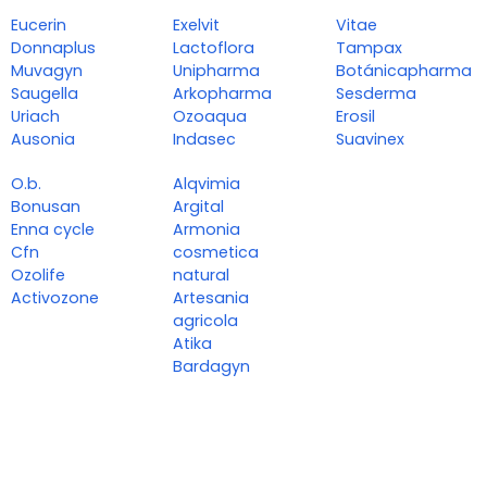
Eucerin
Exelvit
Vitae
Donnaplus
Lactoflora
Tampax
Muvagyn
Unipharma
Botánicapharma
Saugella
Arkopharma
Sesderma
Uriach
Ozoaqua
Erosil
Ausonia
Indasec
Suavinex
O.b.
Alqvimia
Bonusan
Argital
Enna cycle
Armonia
Cfn
cosmetica
Ozolife
natural
Activozone
Artesania
agricola
Atika
Bardagyn