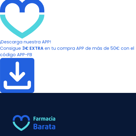
¡Descarga nuestra APP!
Consigue
3€ EXTRA
en tu compra APP de más de 50€ con el
código APP-FB