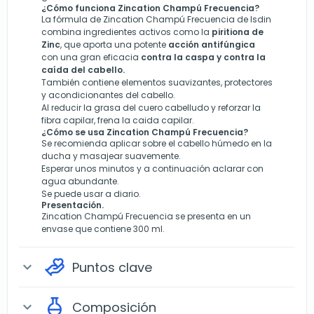
¿Cómo funciona Zincation Champú Frecuencia?
La fórmula de Zincation Champú Frecuencia de Isdin
combina ingredientes activos como la
piritiona de
Zinc
, que aporta una potente
acción antifúngica
con una gran eficacia
contra la caspa y contra la
caída del cabello.
También contiene elementos suavizantes, protectores
y acondicionantes del cabello.
Al reducir la grasa del cuero cabelludo y reforzar la
fibra capilar, frena la caida capilar.
¿Cómo se usa Zincation Champú Frecuencia?
Se recomienda aplicar sobre el cabello húmedo en la
ducha y masajear suavemente.
Esperar unos minutos y a continuación aclarar con
agua abundante.
Se puede usar a diario.
Presentación.
Zincation Champú Frecuencia se presenta en un
envase que contiene 300 ml.
Puntos clave
expand_more
Composición
expand_more