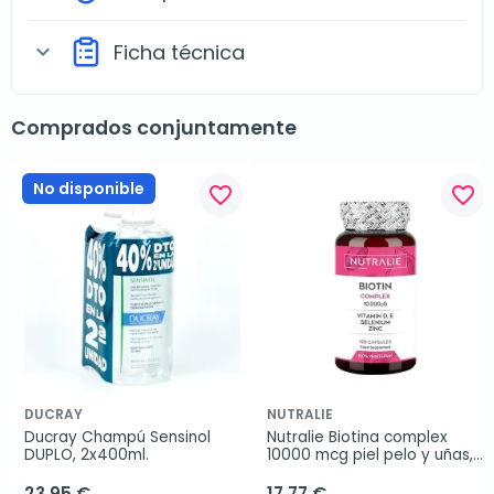
Ficha técnica
expand_more
Comprados conjuntamente
No disponible
favorite_border
favorite_border
DUCRAY
NUTRALIE
Ducray Champú Sensinol 
Nutralie Biotina complex 
DUPLO, 2x400ml.
10000 mcg piel pelo y uñas, 
120 cápsulas
23,95 €
17,77 €