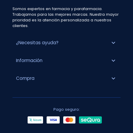
Somos expertos en farmacia y parafarmacia.
Trabajamos para las mejores marcas. Nuestra mayor
prioridad es la atención personalizada a nuestros
clientes.
expand_more
¿Necesitas ayuda?
expand_more
Información
expand_more
Compra
Pago seguro: