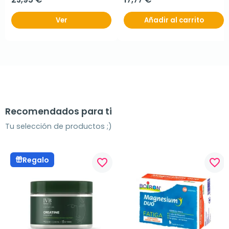
Ver
Añadir al carrito
Recomendados para ti
Tu selección de productos ;)
Regalo
favorite_border
favorite_border