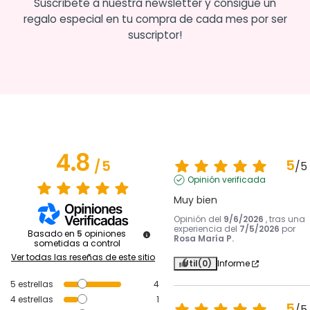
Suscríbete a nuestra newsletter y consigue un
regalo especial en tu compra de cada mes por ser
suscriptor!
4.8
5
/
5
/
5
Opinión verificada
Muy bien
Opinión del
9/6/2026
, tras una
experiencia del
7/5/2026
por
Basado en
5
opiniones
Rosa María P.
sometidas a control
Ver todas las reseñas de este sitio
Útil
(0)
Informe
5
estrellas
4
4
estrellas
1
5
/
5