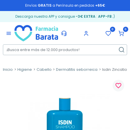
Envíos
GRATIS
a Península en pedidos
+65€
Descarga nuestra APP y consigue
-3€ EXTRA
:
APP-FB
;)
0
0
menu
Inicio
Higiene
Cabello
Dermatitis seborreica
Isdin Zincatio
favorite_border