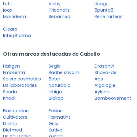
Leti
Vichy
Uriage
Ioox
Triconails
5punto5
Martiderm
Sebamed
Rene furterer
Cleare
Interpharma
Otras marcas destacadas de Cabello
Hairgen
Segle
Drasanvi
Emolienta
Radhe shyam
Shova-de
Soivre cosmetics
Beter
Abs
Ds laboratories
Naturabio
Algologie
Sendo
Ichigo
Ayluna
Khadi
Biokap
Bamboovement
Bariatricline
Farline
Cultivators
Farmatint
D shila
Grisi
Dietmed
Kativa
Dr. hauschka
Kunda