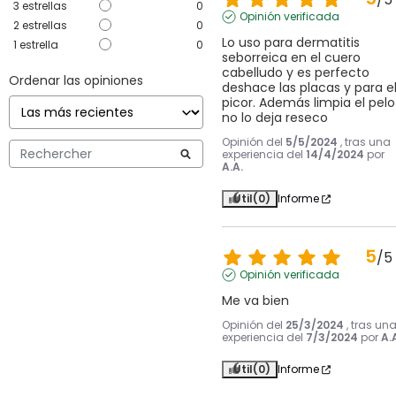
3
estrellas
0
Opinión verificada
2
estrellas
0
Lo uso para dermatitis 
1
estrella
0
seborreica en el cuero 
cabelludo y es perfecto 
Ordenar las opiniones
deshace las placas y para el
picor. Además limpia el pelo 
no lo deja reseco
Opinión del
5/5/2024
, tras una
experiencia del
14/4/2024
por
A.A.
Útil
(0)
Informe
5
/
5
Opinión verificada
Me va bien
Opinión del
25/3/2024
, tras un
experiencia del
7/3/2024
por
A.
Útil
(0)
Informe