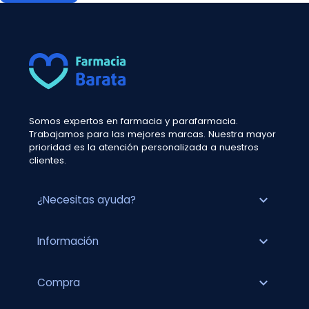
Somos expertos en farmacia y parafarmacia.
Trabajamos para las mejores marcas. Nuestra mayor
prioridad es la atención personalizada a nuestros
clientes.
expand_more
¿Necesitas ayuda?
expand_more
Información
expand_more
Compra