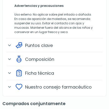
Advertencias y precauciones
Uso externo. No aplicar sobre piel irritada o dañada.
En caso de aparición de molestias, se recomienda
suspender su uso. Evitar el contacto con ojos y
mucosas. Mantener fuera del alcance de los niños y
conservar en un lugar fresco y seco.
Puntos clave
expand_more
Composición
expand_more
Ficha técnica
expand_more
Nuestro consejo farmacéutico
expand_more
Comprados conjuntamente