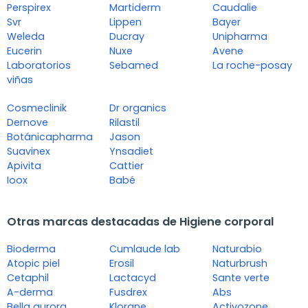
Perspirex
Martiderm
Caudalie
Svr
Lippen
Bayer
Weleda
Ducray
Unipharma
Eucerin
Nuxe
Avene
Laboratorios
Sebamed
La roche-posay
viñas
Cosmeclinik
Dr organics
Dernove
Rilastil
Botánicapharma
Jason
Suavinex
Ynsadiet
Apivita
Cattier
Ioox
Babé
Otras marcas destacadas de Higiene corporal
Bioderma
Cumlaude lab
Naturabio
Atopic piel
Erosil
Naturbrush
Cetaphil
Lactacyd
Sante verte
A-derma
Fusdrex
Abs
Bella aurora
Klorane
Activozone