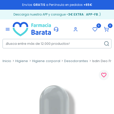
Envíos
GRATIS
a Península en pedidos
+65€
Descarga nuestra APP y consigue
-3€ EXTRA
:
APP-FB
;)
0
0
menu
Inicio
Higiene
Higiene corporal
Desodorantes
Isdin Deo Fre
favorite_border