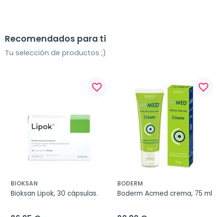
Recomendados para ti
Tu selección de productos ;)
favorite_border
favorite_border
BIOKSAN
BODERM
Bioksan Lipok, 30 cápsulas.
Boderm Acmed crema, 75 ml