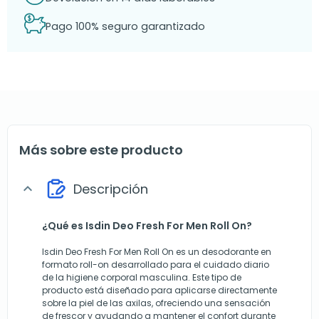
Pago 100% seguro garantizado
Más sobre este producto
Descripción
expand_more
¿Qué es Isdin Deo Fresh For Men Roll On?
Isdin Deo Fresh For Men Roll On es un desodorante en
formato roll-on desarrollado para el cuidado diario
de la higiene corporal masculina. Este tipo de
producto está diseñado para aplicarse directamente
sobre la piel de las axilas, ofreciendo una sensación
de frescor y ayudando a mantener el confort durante