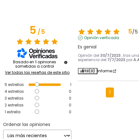
5
5
/
5
/
5
Opinión verificada
Es genial
Opinión del
30/7/2023
, tras un
experiencia del
7/7/2023
por
A.A
Basado en
1
opiniones
sometidas a control
Útil
(0)
Informe
Ver todas las reseñas de este sitio
5
estrellas
1
4
estrellas
0
1
3
estrellas
0
2
estrellas
0
1
estrella
0
Ordenar las opiniones