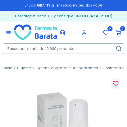
Envíos
GRATIS
a Península en pedidos
+65€
Descarga nuestra APP y consigue
-3€ EXTRA
:
APP-FB
;)
0
0
menu
Inicio
Higiene
Higiene corporal
Desodorantes
Cosmeclinik C
favorite_border