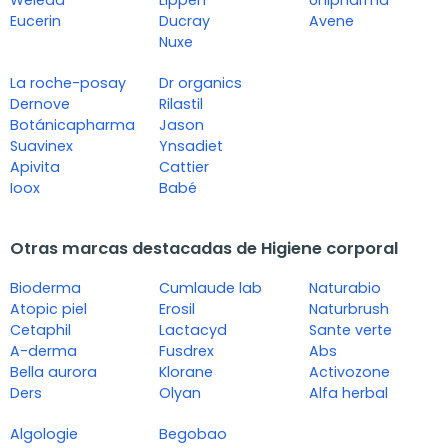
Weleda
Lippen
Unipharma
Eucerin
Ducray
Avene
Nuxe
La roche-posay
Dr organics
Dernove
Rilastil
Botánicapharma
Jason
Suavinex
Ynsadiet
Apivita
Cattier
Ioox
Babé
Otras marcas destacadas de Higiene corporal
Bioderma
Cumlaude lab
Naturabio
Atopic piel
Erosil
Naturbrush
Cetaphil
Lactacyd
Sante verte
A-derma
Fusdrex
Abs
Bella aurora
Klorane
Activozone
Ders
Olyan
Alfa herbal
Algologie
Begobao