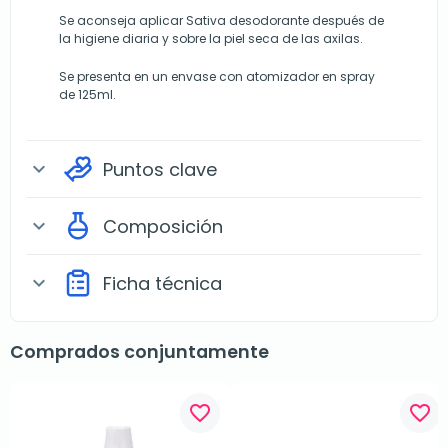
Se aconseja aplicar Sativa desodorante después de
la higiene diaria y sobre la piel seca de las axilas.
Se presenta en un envase con atomizador en spray
de 125ml.
Puntos clave
expand_more
Composición
expand_more
Ficha técnica
expand_more
Comprados conjuntamente
favorite_border
favorite_border