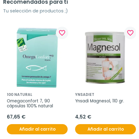
Recomendados para ti
Tu selección de productos ;)
favorite_border
favorite_border
100 NATURAL
YNSADIET
Omegaconfort 7, 90 
Ynsadi Magnesol, 110 gr.
cápsulas 100% natural
67,65 €
4,52 €
Añadir al carrito
Añadir al carrito