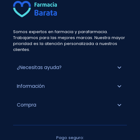
Somos expertos en farmacia y parafarmacia.
Trabajamos para las mejores marcas. Nuestra mayor
prioridad es la atención personalizada a nuestros
clientes.
expand_more
¿Necesitas ayuda?
expand_more
Información
expand_more
Compra
Pago seguro: