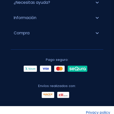
expand_more
¿Necesitas ayuda?
expand_more
Información
expand_more
Compra
Pago seguro:
Envíos realizados con:
No lo decimos nosotros...
Privacy policy