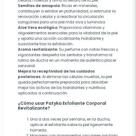
células muertas y afina la textura de la piel.
Semillas de amapola:
Ricas en minerales,
contribuyen a exfoliar en profundidad, a estimular la
renovación celular y a reactivar la circulación
sanguínea para una piel más viva y luminosa.
Aloe Vera ecológico:
Proporciona vitaminas y
oligoelementos esenciales para la vitalidad de la piel
y aporta una acción cicatrizante, hidratante y
suavizante tras la exfoliación.
Aroma revitalizante:
Su perfume con notas frescas y
vigorizantes despierta los sentidos y transforma la
rutina de ducha en un momento de auténtico placer
sensorial.
Mejora la receptividad de los cuidados
posteriores:
Al eliminar las células muertas, la piel
queda perfectamente preparada para absorber
mejor los activos de los hidratantes y nutritivos
aplicados a continuación.
¿Cómo usar Patyka Exfoliante Corporal
Revitalizante?
Una a dos veces por semana, en la ducha,
aplicar el exfoliante sobre la piel ligeramente
húmeda.
Masajear con movimientos circulares por todo