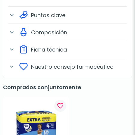
Puntos clave
expand_more
Composición
expand_more
Ficha técnica
expand_more
Nuestro consejo farmacéutico
expand_more
Comprados conjuntamente
favorite_border