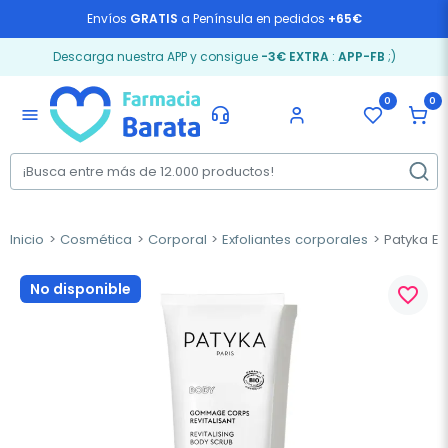
Envíos
GRATIS
a Península en pedidos
+65€
Descarga nuestra APP y consigue
-3€ EXTRA
:
APP-FB
;)
0
0
menu
Inicio
Cosmética
Corporal
Exfoliantes corporales
Patyka Exf
No disponible
favorite_border