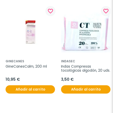
favorite_border
favorite_border
GINECANES
INDASEC
GineCanesCalm, 200 ml
Indas Compresas 
tocológicas algodón, 20 uds.
10,95 €
3,50 €
Añadir al carrito
Añadir al carrito