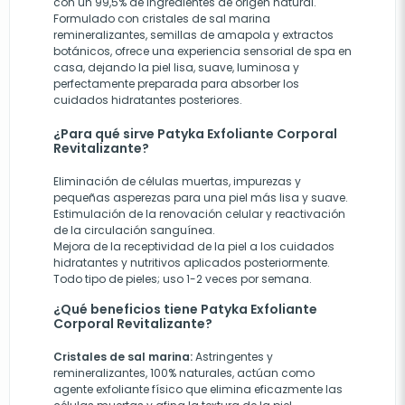
con un 99,5% de ingredientes de origen natural.
Formulado con cristales de sal marina
remineralizantes, semillas de amapola y extractos
botánicos, ofrece una experiencia sensorial de spa en
casa, dejando la piel lisa, suave, luminosa y
perfectamente preparada para absorber los
cuidados hidratantes posteriores.
¿Para qué sirve Patyka Exfoliante Corporal
Revitalizante?
Eliminación de células muertas, impurezas y
pequeñas asperezas para una piel más lisa y suave.
Estimulación de la renovación celular y reactivación
de la circulación sanguínea.
Mejora de la receptividad de la piel a los cuidados
hidratantes y nutritivos aplicados posteriormente.
Todo tipo de pieles; uso 1-2 veces por semana.
¿Qué beneficios tiene Patyka Exfoliante
Corporal Revitalizante?
Cristales de sal marina:
Astringentes y
remineralizantes, 100% naturales, actúan como
agente exfoliante físico que elimina eficazmente las