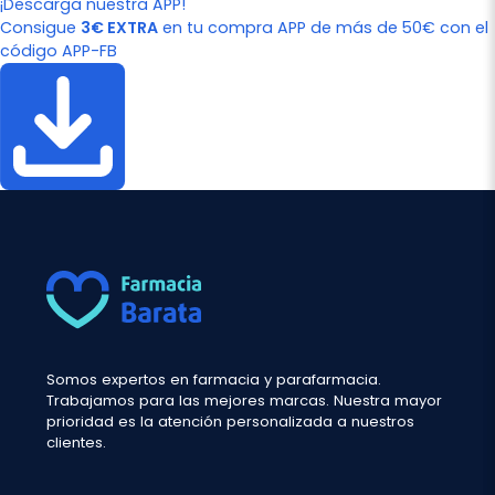
¡Descarga nuestra APP!
Consigue
3€ EXTRA
en tu compra APP de más de 50€ con el
código APP-FB
Somos expertos en farmacia y parafarmacia.
Trabajamos para las mejores marcas. Nuestra mayor
prioridad es la atención personalizada a nuestros
clientes.