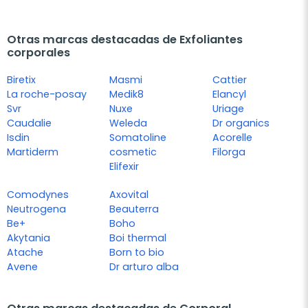
Otras marcas destacadas de Exfoliantes
corporales
Biretix
Masmi
Cattier
La roche-posay
Medik8
Elancyl
Svr
Nuxe
Uriage
Caudalie
Weleda
Dr organics
Isdin
Somatoline
Acorelle
Martiderm
cosmetic
Filorga
Elifexir
Comodynes
Axovital
Neutrogena
Beauterra
Be+
Boho
Akytania
Boi thermal
Atache
Born to bio
Avene
Dr arturo alba