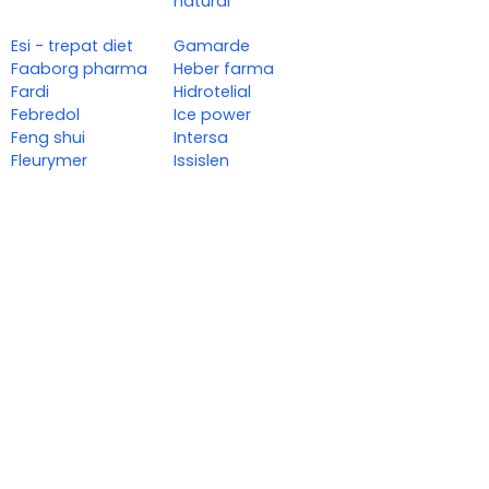
natural
Esi - trepat diet
Gamarde
Faaborg pharma
Heber farma
Fardi
Hidrotelial
Febredol
Ice power
Feng shui
Intersa
Fleurymer
Issislen