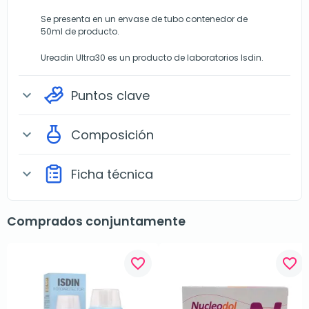
Se presenta en un envase de tubo contenedor de
50ml de producto.
Ureadin Ultra30 es un producto de laboratorios Isdin.
Puntos clave
expand_more
Composición
expand_more
Ficha técnica
expand_more
Comprados conjuntamente
favorite_border
favorite_border