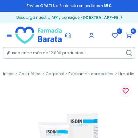
Envíos
GRATIS
a Península en pedidos
+65€
Descarga nuestra APP y consigue
-3€ EXTRA
:
APP-FB
;)
0
0
menu
Inicio
Cosmética
Corporal
Exfoliantes corporales
Ureadin U
favorite_border