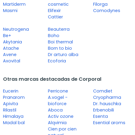
Martiderm
cosmetic
Filorga
Masmi
Elifexir
Comodynes
Cattier
Neutrogena
Beauterra
Be+
Boho
Akytania
Boi thermal
Atache
Born to bio
Avene
Dr arturo alba
Axovital
Ecoforia
Otras marcas destacadas de Corporal
Eucerin
Perricone
Comdiet
Pranarom
A.vogel -
Cryopharma
Apivita
bioforce
Dr. hauschka
Rilastil
Aboca
Erbenobili
Himalaya
Activ ozone
Esenta
Madal bal
Alqvimia
Esential aroms
Cien por cien