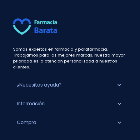
Somos expertos en farmacia y parafarmacia.
Trabajamos para las mejores marcas. Nuestra mayor
prioridad es la atención personalizada a nuestros
clientes.
expand_more
¿Necesitas ayuda?
expand_more
Información
expand_more
Compra