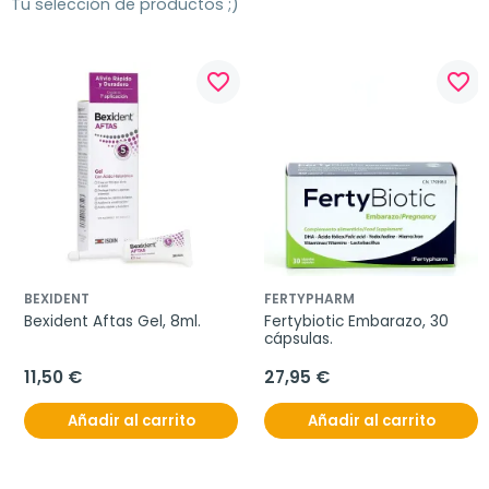
Tu selección de productos ;)
favorite_border
favorite_border
BEXIDENT
FERTYPHARM
Bexident Aftas Gel, 8ml.
Fertybiotic Embarazo, 30 
cápsulas.
11,50 €
27,95 €
Añadir al carrito
Añadir al carrito