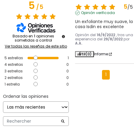
5
5
/
5
/
5
Opinión verificada
Un exfoliante muy suave, la 
casa Isdin es excelente
Opinión del
16/9/2022
, tras una
Basado en
1
opiniones
experiencia del
29/8/2022
por
sometidas a control
A.A.
Ver todas las reseñas de este sitio
Útil
(0)
Informe
5
estrellas
1
4
estrellas
0
3
estrellas
0
1
2
estrellas
0
1
estrella
0
Ordenar las opiniones