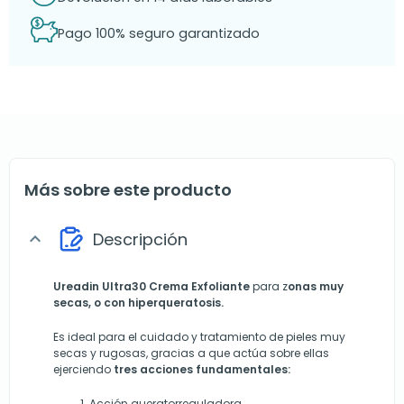
Pago 100% seguro garantizado
Más sobre este producto
Descripción
expand_more
Ureadin Ultra30 Crema Exfoliante
para z
onas muy
secas, o con hiperqueratosis.
Es ideal para el cuidado y tratamiento de pieles muy
secas y rugosas, gracias a que actúa sobre ellas
ejerciendo
tres acciones fundamentales:
Acción queratorreguladora