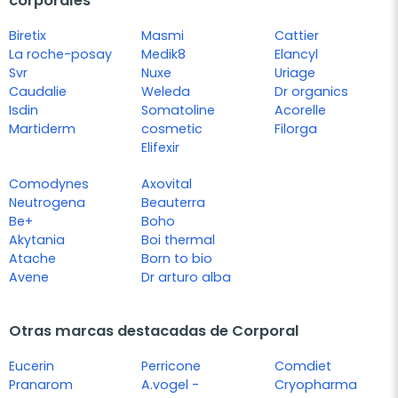
corporales
Biretix
Masmi
Cattier
La roche-posay
Medik8
Elancyl
Svr
Nuxe
Uriage
Caudalie
Weleda
Dr organics
Isdin
Somatoline
Acorelle
Martiderm
cosmetic
Filorga
Elifexir
Comodynes
Axovital
Neutrogena
Beauterra
Be+
Boho
Akytania
Boi thermal
Atache
Born to bio
Avene
Dr arturo alba
Otras marcas destacadas de Corporal
Eucerin
Perricone
Comdiet
Pranarom
A.vogel -
Cryopharma