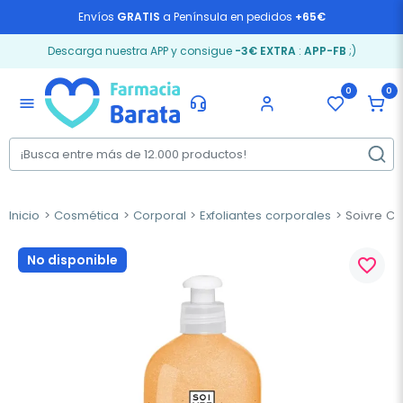
Envíos
GRATIS
a Península en pedidos
+65€
Descarga nuestra APP y consigue
-3€ EXTRA
:
APP-FB
;)
0
0
menu
Inicio
Cosmética
Corporal
Exfoliantes corporales
Soivre Cos
No disponible
favorite_border