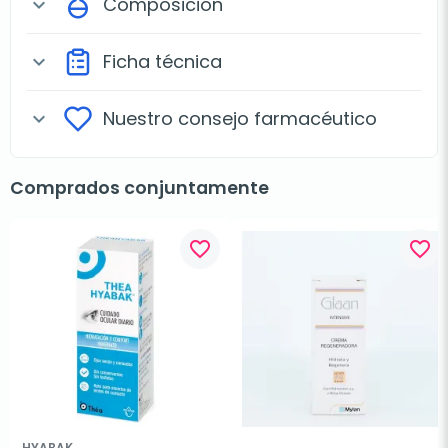
Composición
expand_more
Ficha técnica
expand_more
Nuestro consejo farmacéutico
expand_more
Comprados conjuntamente
favorite_border
favorite_border
HYABAK