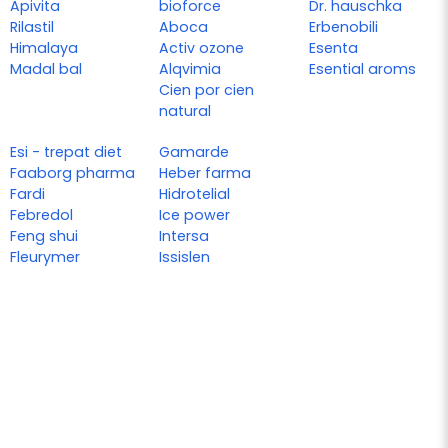
Apivita
bioforce
Dr. hauschka
Rilastil
Aboca
Erbenobili
Himalaya
Activ ozone
Esenta
Madal bal
Alqvimia
Esential aroms
Cien por cien
natural
Esi - trepat diet
Gamarde
Faaborg pharma
Heber farma
Fardi
Hidrotelial
Febredol
Ice power
Feng shui
Intersa
Fleurymer
Issislen