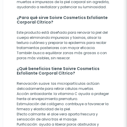
muertas e impurezas de la piel corporal sin agredirla,
ayudando a revitalizar y potenciar su luminosidad.
¿Para qué sirve Soivre Cosmetics Exfoliante
Corporal Cítrico?
Este producto está diseñado para renovar la piel del
cuerpo eliminando impurezas y toxinas, alisar la
textura cutánea y preparar la epidermis para recibir
tratamientos posteriores con mayor eficacia.
También busca equilibrar zonas más grasas o con
poros más visibles, sin resecar.
¿Qué beneficios tiene Soivre Cosmetics
Exfoliante Corporal Cítrico?
Renovación suave: las micropartículas actúan
delicadamente para retirar células muertas.
Acción antioxidante: la vitamina C ayuda a proteger
frente al envejecimiento prematuro.
Estimulación del colágeno: contribuye a favorecer la
firmeza y elasticidad de la piel.
Efecto calmante: el aloe vera aporta frescura y
sensación de alivio tras el masaje.
Purificación: ayuda a liberar poros obstruidos y