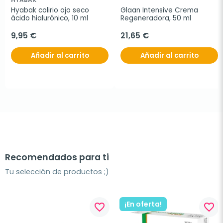
Hyabak colirio ojo seco 
Glaan Intensive Crema 
ácido hialurónico, 10 ml
Regeneradora, 50 ml
9,95 €
21,65 €
Añadir al carrito
Añadir al carrito
Recomendados para ti
Tu selección de productos ;)
¡En oferta!
favorite_border
favorite_border