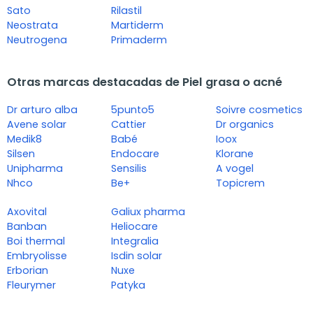
Sato
Rilastil
Neostrata
Martiderm
Neutrogena
Primaderm
Otras marcas destacadas de Piel grasa o acné
Dr arturo alba
5punto5
Soivre cosmetics
Avene solar
Cattier
Dr organics
Medik8
Babé
Ioox
Silsen
Endocare
Klorane
Unipharma
Sensilis
A vogel
Nhco
Be+
Topicrem
Axovital
Galiux pharma
Banban
Heliocare
Boi thermal
Integralia
Embryolisse
Isdin solar
Erborian
Nuxe
Fleurymer
Patyka