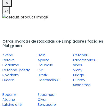
Otras marcas destacadas de Limpiadores faciales
Piel grasa
Avene
Isdin
Cetaphil
Cerave
Apivita
Laboratorios
Bioderma
Caudalie
viñas
La roche-posay
Svr
Vichy
Noviderm
Biretix
Uriage
Eucerin
Cosmeclinik
Ducray
Sesderma
Boderm
Sebamed
Atache
Olyan
Lutsine e45
Benzacare