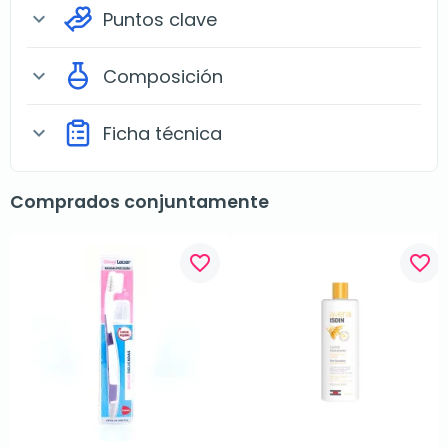
Puntos clave
expand_more
Composición
expand_more
Ficha técnica
expand_more
Comprados conjuntamente
favorite_border
favorite_border