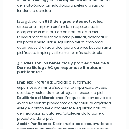
A-Derma Biology AC Gel Espumoso
es un limpiador
dermatológico formulado para pieles grasas con
tendencia acneica.
Este gel, con un
99% de ingredientes naturales
,
ofrece una limpieza profunda y respetuosa, sin
comprometer la hidratación natural de la piel.
Especialmente diseñado para purificar, desobstruir
los poros y restaurar el equilibrio del microbioma
cutáneo, es el aliado ideal para quienes buscan una
piel fresca, limpia y visiblemente más saludable.
¿Cuáles son los beneficios y propiedades de A-
Derma Biology AC gel espumoso limpiador
purificante?
Limpieza Profunda:
Gracias a su fórmula
espumosa, elimina eficazmente impurezas, exceso
de sebo y restos de maquillaje, sin resecar la piel.
Equilibrio del Microbioma:
Enriquecido con savia de
Avena Rhealba® procedente de agricultura orgánica,
este gel contribuye a mantener el equilibrio natural
del microbioma cutáneo, fortaleciendo la barrera
protectora de la piel.
Acción Purificante:
Desincrusta los poros, ayudando
a prevenir la aparición de imperfecciones y dejando