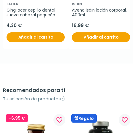
LACER
ISDIN
Gingilacer cepillo dental 
Avena isdin loción corporal, 
suave cabezal pequeño
400ml.
4,30 €
16,99 €
Añadir al carrito
Añadir al carrito
Recomendados para ti
Tu selección de productos ;)
-6,95 €
Regalo
favorite_border
favorite_border