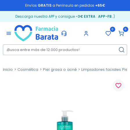
Envíos
GRATIS
a Península en pedidos
+65€
Descarga nuestra APP y consigue
-3€ EXTRA
:
APP-FB
;)
0
0
menu
Inicio
Cosmética
Piel grasa o acné
Limpiadores faciales Piel
favorite_border