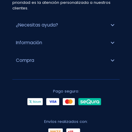
prioridad es la atención personalizada a nuestros
clientes.
expand_more
¿Necesitas ayuda?
expand_more
Información
expand_more
Compra
Pago seguro:
Envíos realizados con: