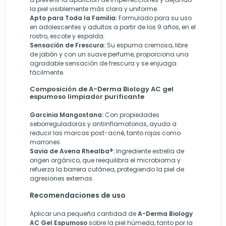
la piel visiblemente más clara y uniforme.
Apto para Toda la Familia:
Formulado para su uso
en adolescentes y adultos a partir de los 9 años, en el
rostro, escote y espalda.
Sensación de Frescura:
Su espuma cremosa, libre
de jabón y con un suave perfume, proporciona una
agradable sensación de frescura y se enjuaga
fácilmente.
Composición de A-Derma Biology AC gel
espumoso limpiador purificante
Garcinia Mangostana:
Con propiedades
seborreguladoras y antiinflamatorias, ayuda a
reducir las marcas post-acné, tanto rojas como
marrones.
Savia de Avena Rhealba®:
Ingrediente estrella de
origen orgánico, que reequilibra el microbioma y
refuerza la barrera cutánea, protegiendo la piel de
agresiones externas.
Recomendaciones de uso
Aplicar una pequeña cantidad de
A-Derma Biology
AC Gel Espumoso
sobre la piel húmeda, tanto por la