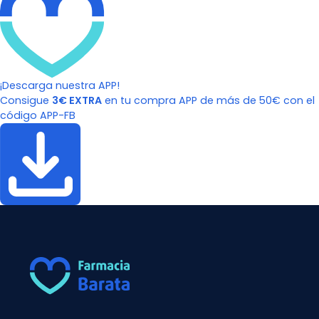
¡Descarga nuestra APP!
Consigue
3€ EXTRA
en tu compra APP de más de 50€ con el
código APP-FB