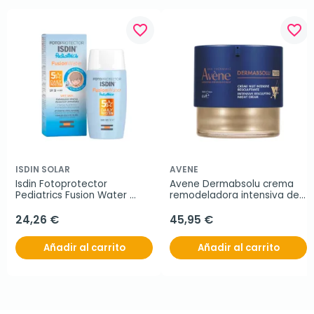
favorite_border
favorite_border
ISDIN SOLAR
AVENE
Isdin Fotoprotector 
Avene Dermabsolu crema 
Pediatrics Fusion Water 
remodeladora intensiva de 
SPF50, 50 ml
noche, 40 ml
24,26 €
45,95 €
Añadir al carrito
Añadir al carrito