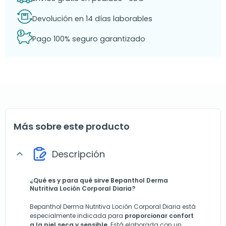
Devolución en 14 días laborables
Pago 100% seguro garantizado
Más sobre este producto
Descripción
expand_more
¿Qué es y para qué sirve Bepanthol Derma
Nutritiva Loción Corporal Diaria?
Bepanthol Derma Nutritiva Loción Corporal Diaria está
especialmente indicada para
proporcionar confort
a la piel seca y sensible
. Está elaborada con un