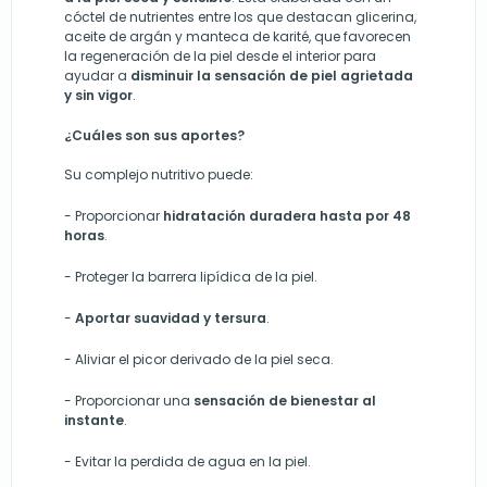
cóctel de nutrientes entre los que destacan glicerina,
aceite de argán y manteca de karité, que favorecen
la regeneración de la piel desde el interior para
ayudar a
disminuir la sensación de piel agrietada
y sin vigor
.
¿Cuáles son sus aportes?
Su complejo nutritivo puede:
- Proporcionar
hidratación duradera hasta por 48
horas
.
-
Proteger la barrera lipídica de la piel.
-
Aportar suavidad y tersura
.
-
Aliviar el picor derivado de la piel seca.
-
Proporcionar una
sensación de bienestar al
instante
.
-
Evita
r
la perdida de agua en la piel.