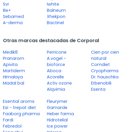
Svr
Iwhite
Be+
Balneum
Sebamed
Xhekpon
A-derma
Bactinel
Otras marcas destacadas de Corporal
Medik8
Perricone
Cien por cien
Pranarom
A.vogel -
natural
Apivita
bioforce
Comdiet
Martiderm
Aboca
Cryopharma
Himalaya
Acorelle
Dr. hauschka
Madal bal
Activ ozone
Erbenobili
Alqvimia
Esenta
Esential aroms
Fleurymer
Esi - trepat diet
Gamarde
Faaborg pharma
Heber farma
Fardi
Hidrotelial
Febredol
Ice power