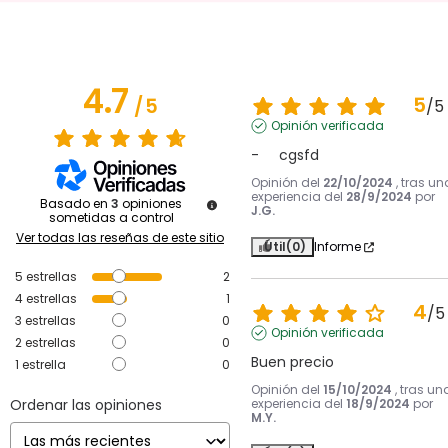
4.7
5
/
5
/
5
Opinión verificada
-     cgsfd
Opinión del
22/10/2024
, tras un
experiencia del
28/9/2024
por
Basado en
3
opiniones
J.G.
sometidas a control
Ver todas las reseñas de este sitio
Útil
(0)
Informe
5
estrellas
2
4
estrellas
1
4
/
5
3
estrellas
0
Opinión verificada
2
estrellas
0
Buen precio
1
estrella
0
Opinión del
15/10/2024
, tras un
Ordenar las opiniones
experiencia del
18/9/2024
por
M.Y.