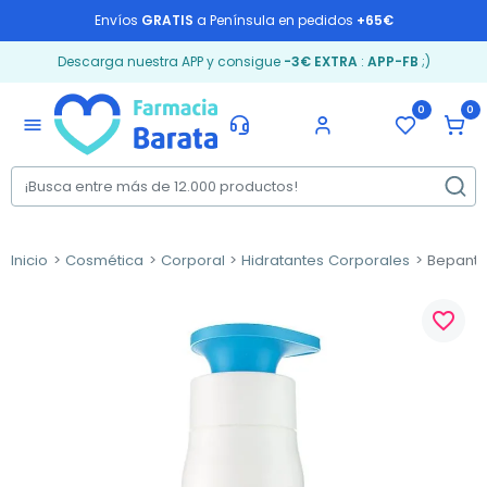
Envíos
GRATIS
a Península en pedidos
+65€
Descarga nuestra APP y consigue
-3€ EXTRA
:
APP-FB
;)
0
0
menu
Inicio
Cosmética
Corporal
Hidratantes Corporales
Bepantho
favorite_border