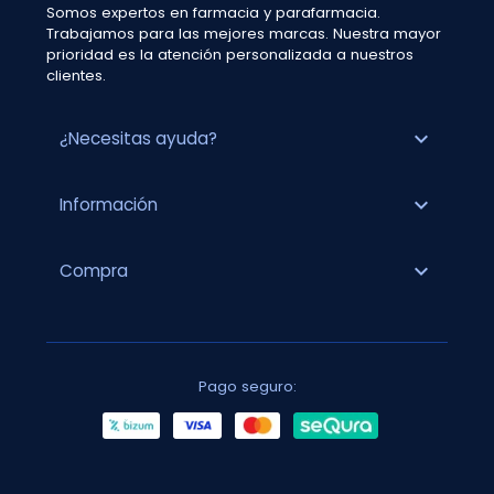
Somos expertos en farmacia y parafarmacia.
Trabajamos para las mejores marcas. Nuestra mayor
prioridad es la atención personalizada a nuestros
clientes.
expand_more
¿Necesitas ayuda?
expand_more
Información
expand_more
Compra
Pago seguro: