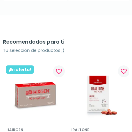
Recomendados para ti
Tu selección de productos ;)
¡En oferta!
favorite_border
favorite_border
HAIRGEN
IRALTONE