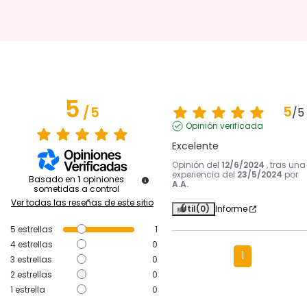
5
5
/
5
/
5
Opinión verificada
Excelente
Opinión del
12/6/2024
, tras una
experiencia del
23/5/2024
por
Basado en
1
opiniones
A.A.
sometidas a control
Ver todas las reseñas de este sitio
Útil
(0)
Informe
5
estrellas
1
4
estrellas
0
1
3
estrellas
0
2
estrellas
0
1
estrella
0