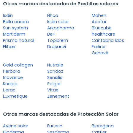
Otras marcas destacadas de Pastillas solares
Isdin
Nhco
Mahen
Bella aurora
Isdin solar
Acofar
Sun system
Arkopharma
Bluecube
Martiderm
Be+
healthcare
Prisma natural
Topicrem
Cantabria labs
Elifexir
Drasanvi
Farline
Genové
Gold collagen
Nutralie
Herbora
Sandoz
Inovance
Sensilis
Kneipp
Solgar
Lierac
Vitae
Luxmetique
Zenement
Otras marcas destacadas de Protección Solar
Avene solar
Eucerin
Bioregena
Bioderma
Sesderma
Cattier