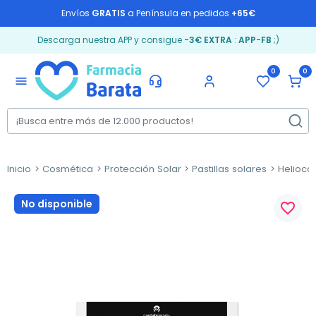
Envíos
GRATIS
a Península en pedidos
+65€
Descarga nuestra APP y consigue
-3€ EXTRA
:
APP-FB
;)
0
0
menu
Inicio
Cosmética
Protección Solar
Pastillas solares
Heliocar
No disponible
favorite_border