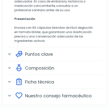
adecuados. En caso de embarazo, lactancia o
medicación concomitante, consultar a un
profesional sanitario antes de su uso.
Presentación
Envase con 60 cápsulas blandas de fácil deglución
en formato blíster, que garantizan una dosificación
precisa y una conservación adecuada de los
ingredientes activos.
Puntos clave
expand_more
Composición
expand_more
Ficha técnica
expand_more
Nuestro consejo farmacéutico
expand_more