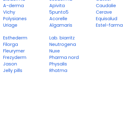
A-derma
Apivita
Caudalie
Vichy
5punto5
Cerave
Polysianes
Acorelle
Equisalud
Uriage
Algamaris
Estel-farma
Esthederm
Lab. biarritz
Filorga
Neutrogena
Fleurymer
Nuxe
Frezyderm
Pharma nord
Jason
Physalis
Jelly pills
Rhatma