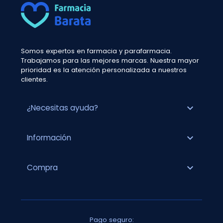
Somos expertos en farmacia y parafarmacia.
Trabajamos para las mejores marcas. Nuestra mayor
prioridad es la atención personalizada a nuestros
clientes.
expand_more
¿Necesitas ayuda?
expand_more
Información
expand_more
Compra
Pago seguro: