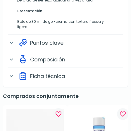
pérdida de fiemeza aplicar una vez al día.
Presentación
Bote de 30 ml de gel-crema con textura fresca y
ligera.
Puntos clave
expand_more
Composición
expand_more
Ficha técnica
expand_more
Comprados conjuntamente
favorite_border
favorite_border