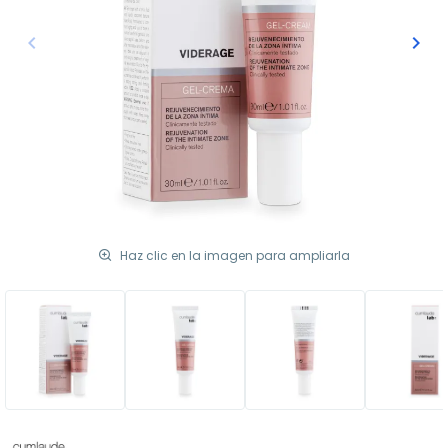
keyboard_arrow_left
keyboard_arrow_right
Anterior
Sigu
Haz clic en la imagen para ampliarla