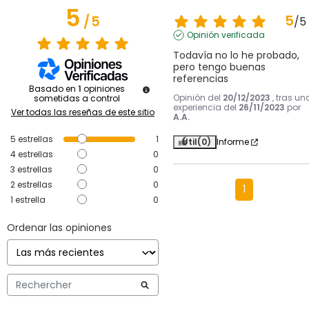
5
5
/
5
/
5
Opinión verificada
Todavía no lo he probado, 
pero tengo buenas 
referencias
Basado en
1
opiniones
Opinión del
20/12/2023
, tras un
sometidas a control
experiencia del
26/11/2023
por
Ver todas las reseñas de este sitio
A.A.
5
estrellas
1
Útil
(0)
Informe
4
estrellas
0
3
estrellas
0
2
estrellas
0
1
1
estrella
0
Ordenar las opiniones