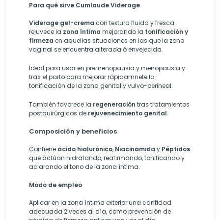
Para qué sirve Cumlaude Viderage
Viderage gel-crema
con textura fluida y fresca
rejuvece la
zona íntima
mejorando la
tonificación y
firmeza
en aquellas situaciones en las que la zona
vaginal se encuentra alterada ó envejecida.
Ideal para usar en premenopausia y menopausia y
tras el parto para mejorar rápidamnete la
tonificación de la zona genital y vulvo-perineal.
También favorece la
regeneración
tras tratamientos
postquirúrgicos de
rejuvenecimiento genital
.
Composición y beneficios
Contiene
ácido hialurónico
,
Niacinamida
y
Péptidos
que actúan hidratando, reafirmando, tonificando y
aclarando el tono de la zona íntima.
Modo de empleo
Aplicar en la zona íntima exterior una cantidad
adecuada 2 veces al día, como prevención de