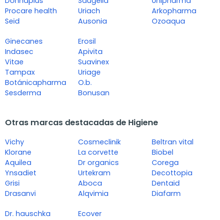
Donnaplus
Saugella
Unipharma
Procare health
Uriach
Arkopharma
Seid
Ausonia
Ozoaqua
Ginecanes
Erosil
Indasec
Apivita
Vitae
Suavinex
Tampax
Uriage
Botánicapharma
O.b.
Sesderma
Bonusan
Otras marcas destacadas de Higiene
Vichy
Cosmeclinik
Beltran vital
Klorane
La corvette
Biobel
Aquilea
Dr organics
Corega
Ynsadiet
Urtekram
Decottopia
Grisi
Aboca
Dentaid
Drasanvi
Alqvimia
Diafarm
Dr. hauschka
Ecover