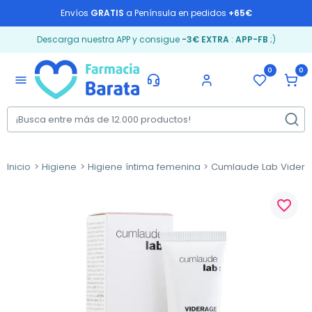
Envíos
GRATIS
a Península en pedidos
+65€
Descarga nuestra APP y consigue
-3€ EXTRA
:
APP-FB
;)
0
0
menu
Inicio
Higiene
Higiene íntima femenina
Cumlaude Lab Viderag
favorite_border