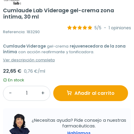
Cumlaude Lab Viderage gel-crema zona
íntima, 30 ml
5
/
5
-
1
opiniones
Referencia: 183290
Cumlaude Viderage
gel-crema
rejuvenecedora de la zona
íntima
con acción reafirmante y tonificadora.
Ver descripción completa
22,65 €
0,76 €/ml
En stock
Añadir al carrito
¿Necesitas ayuda? Pide consejo a nuestras
farmacéuticas.
Hablamos