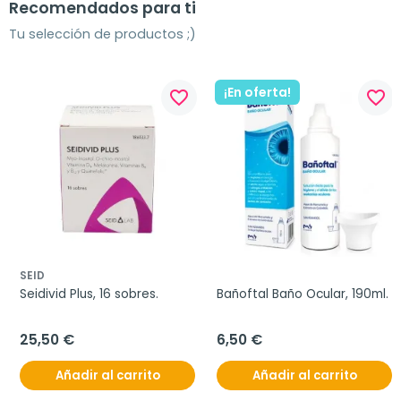
Recomendados para ti
Tu selección de productos ;)
¡En oferta!
favorite_border
favorite_border
SEID
Seidivid Plus, 16 sobres.
Bañoftal Baño Ocular, 190ml.
25,50 €
6,50 €
Añadir al carrito
Añadir al carrito