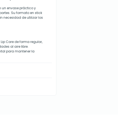
en un envase práctico y
artes. Su formato en stick
sin necesidad de utilizar los
0 Lip Care de forma regular,
des al aire libre.
ntal para mantener la