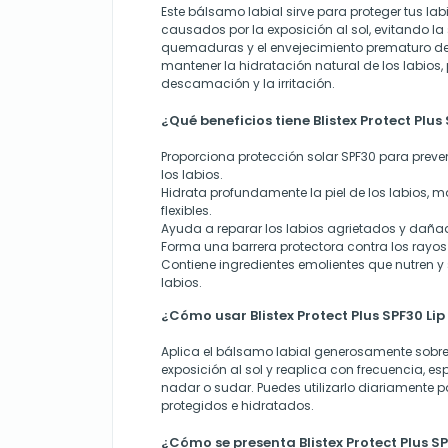
Este bálsamo labial sirve para proteger tus la
causados por la exposición al sol, evitando l
quemaduras y el envejecimiento prematuro de
mantener la hidratación natural de los labios, 
descamación y la irritación.
¿Qué beneficios tiene Blistex Protect Plus
Proporciona protección solar SPF30 para prev
los labios.
Hidrata profundamente la piel de los labios, 
flexibles.
Ayuda a reparar los labios agrietados y daña
Forma una barrera protectora contra los rayos
Contiene ingredientes emolientes que nutren y 
labios.
¿Cómo usar Blistex Protect Plus SPF30 Li
Aplica el bálsamo labial generosamente sobre 
exposición al sol y reaplica con frecuencia, 
nadar o sudar. Puedes utilizarlo diariamente 
protegidos e hidratados.
¿Cómo se presenta Blistex Protect Plus S