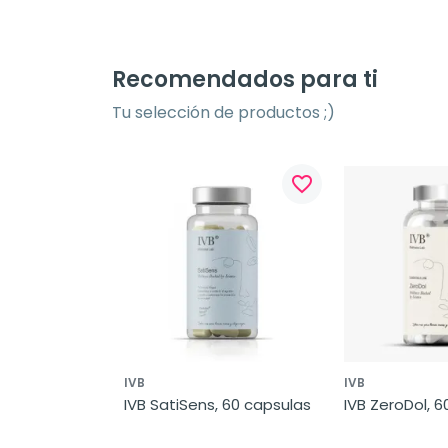
Recomendados para ti
Tu selección de productos ;)
favorite_border
IVB
IVB
IVB SatiSens, 60 capsulas
IVB ZeroDol, 