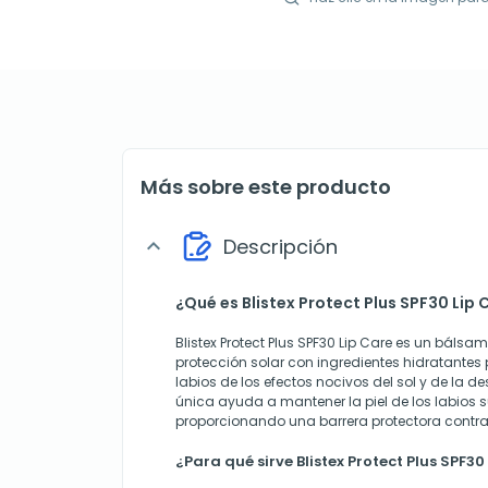
Más sobre este producto
Descripción
expand_more
¿Qué es Blistex Protect Plus SPF30 Lip 
Blistex Protect Plus SPF30 Lip Care es un báls
protección solar con ingredientes hidratantes 
labios de los efectos nocivos del sol y de la d
única ayuda a mantener la piel de los labios 
proporcionando una barrera protectora contra 
¿Para qué sirve Blistex Protect Plus SPF30