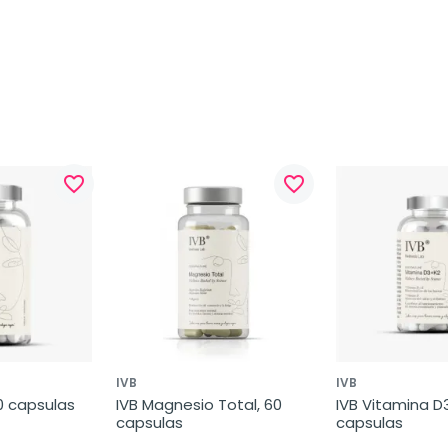
favorite_border
favorite_border
IVB
IVB
60 capsulas
IVB Magnesio Total, 60 
IVB Vitamina D3
capsulas
capsulas