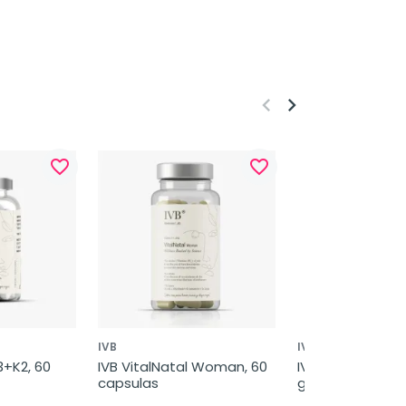
keyboard_arrow_left
keyboard_arrow_right
favorite_border
favorite_border
IVB
IVB
+K2, 60 
IVB VitalNatal Woman, 60 
IVB FertiUp Sabor
capsulas
gramos