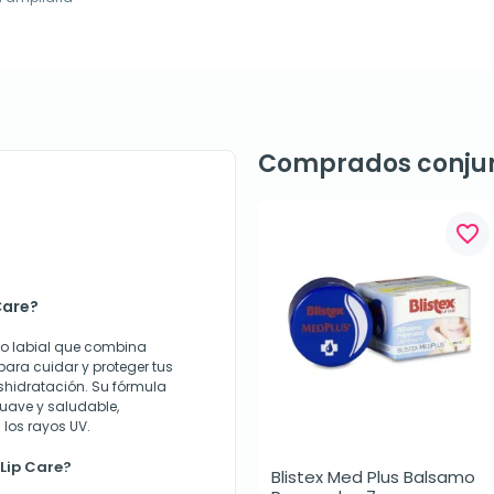
Comprados conju
favorite_border
Care?
amo labial que combina
para cuidar y proteger tus
eshidratación. Su fórmula
suave y saludable,
los rayos UV.
 Lip Care?
Blistex Med Plus Balsamo 