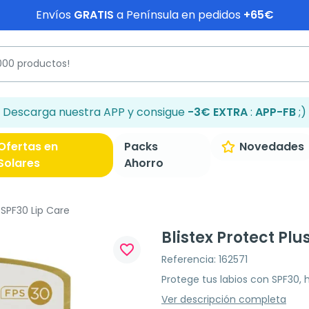
Envíos
GRATIS
a Península en pedidos
+65€
Descarga nuestra APP y consigue
-3€ EXTRA
:
APP-FB
;)
Ofertas en
Packs
Novedades
Solares
Ahorro
 SPF30 Lip Care
Blistex Protect Plu
favorite_border
Referencia: 162571
Protege tus labios con SPF30, 
Ver descripción completa