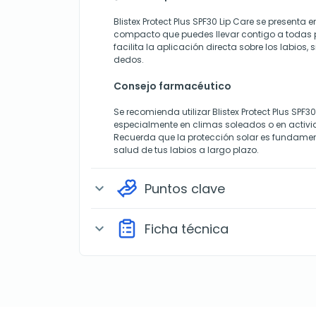
Blistex Protect Plus SPF30 Lip Care se presenta 
compacto que puedes llevar contigo a todas p
facilita la aplicación directa sobre los labios, 
dedos.
Consejo farmacéutico
Se recomienda utilizar Blistex Protect Plus SPF3
especialmente en climas soleados o en activida
Recuerda que la protección solar es fundame
salud de tus labios a largo plazo.
Puntos clave
expand_more
Ficha técnica
expand_more