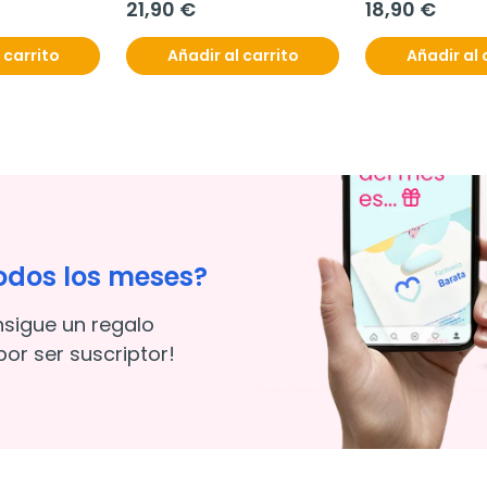
21,90 €
18,90 €
 carrito
Añadir al carrito
Añadir al 
odos los meses?
nsigue un regalo
or ser suscriptor!