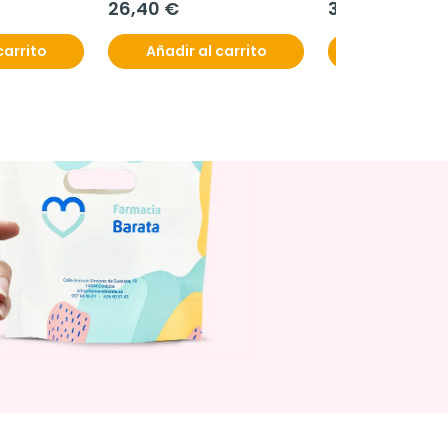
26,40 €
38,90 €
carrito
Añadir al carrito
Añadir al c