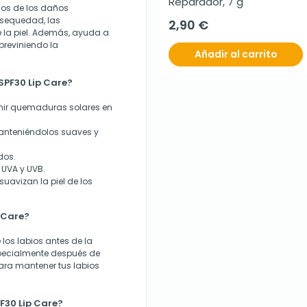
Reparador, 7 g
bios de los daños
a sequedad, las
2,90 €
 la piel. Además, ayuda a
previniendo la
Añadir al carrito
 SPF30 Lip Care?
enir quemaduras solares en
manteniéndolos suaves y
dos.
 UVA y UVB.
suavizan la piel de los
p Care?
los labios antes de la
especialmente después de
para mantener tus labios
PF30 Lip Care?