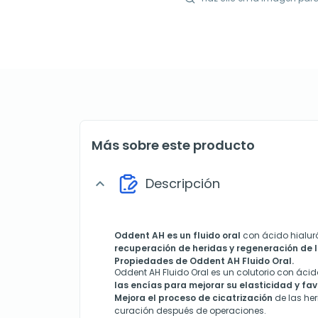
Más sobre este producto
Descripción
expand_more
Oddent AH es un fluido oral
con ácido hialur
recuperación de heridas y regeneración de l
Propiedades de Oddent AH Fluido Oral.
Oddent AH Fluido Oral es un colutorio con áci
las encías para mejorar su elasticidad y fa
Mejora el proceso de cicatrización
de las her
curación después de operaciones.