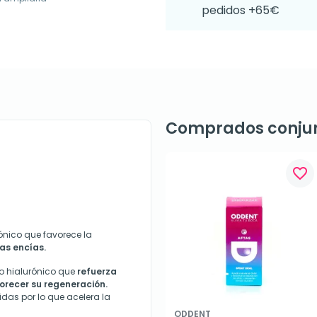
pedidos +65€
Comprados conju
favorite_border
ónico que favorece la
as encías.
do hialurónico que
refuerza
vorecer su regeneración.
idas por lo que acelera la
ODDENT