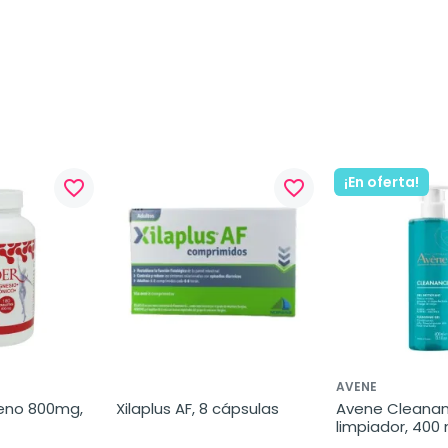
¡En oferta!
favorite_border
favorite_border
AVENE
eno 800mg, 
Xilaplus AF, 8 cápsulas
Avene Cleananc
limpiador, 400 