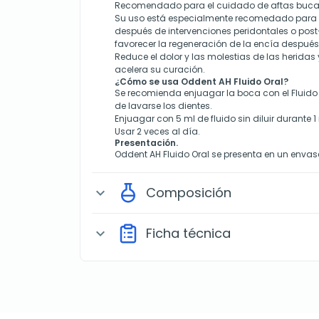
Recomendado para el cuidado de aftas bucal
Su uso está especialmente recomedado para 
después de intervenciones peridontales o pos
favorecer la regeneración de la encía después
Reduce el dolor y las molestias de las heridas 
acelera su curación.
¿Cómo se usa Oddent AH Fluido Oral?
Se recomienda enjuagar la boca con el Fluido
de lavarse los dientes.
Enjuagar con 5 ml de fluido sin diluir durante 1
Usar 2 veces al día.
Presentación.
Oddent AH Fluido Oral se presenta en un envas
Composición
expand_more
Ficha técnica
expand_more