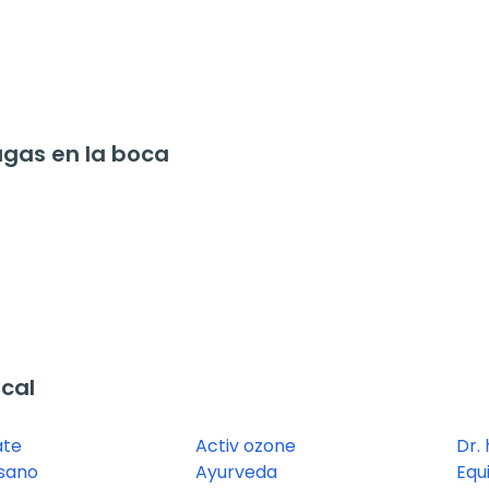
gas en la boca
cal
ate
Activ ozone
Dr.
sano
Ayurveda
Equ