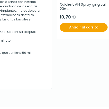
es o zonas con heridas.
Oddent AH Spray gingival, 
el cuidado de las encías
20ml.
t-implantes. Indicado para
 extracciones dentales.
10,70 €
y las aftas bucales y
Añadir al carrito
 Oral Oddent AH después
 minuto.
e que contiene 50 ml.