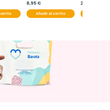
8,95 €
23,60 €
carrito
Añadir al carrito
Añadir al c