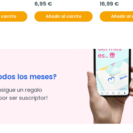
6,95 €
16,99 €
 carrito
Añadir al carrito
Añadir al 
odos los meses?
nsigue un regalo
or ser suscriptor!