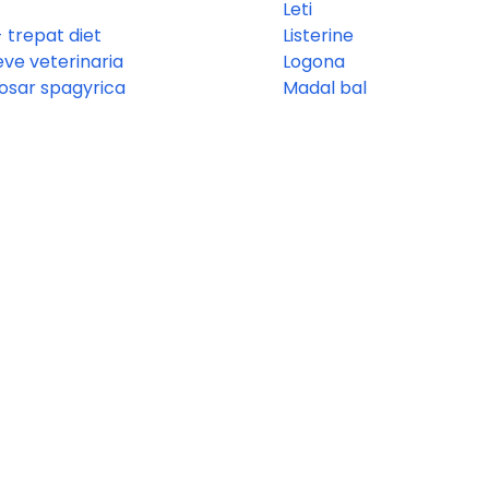
Leti
- trepat diet
Listerine
eve veterinaria
Logona
iosar spagyrica
Madal bal