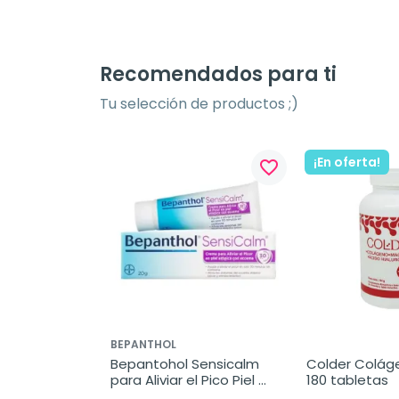
Recomendados para ti
Tu selección de productos ;)
¡En oferta!
favorite_border
BEPANTHOL
Bepantohol Sensicalm 
Colder Colág
para Aliviar el Pico Piel 
180 tabletas
Atópica, 20 g.