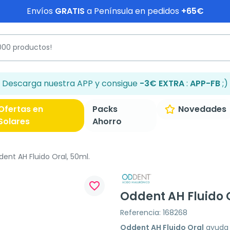
Envíos
GRATIS
a Península en pedidos
+65€
Descarga nuestra APP y consigue
-3€ EXTRA
:
APP-FB
;)
Ofertas en
Packs
Novedades
Solares
Ahorro
ent AH Fluido Oral, 50ml.
favorite_border
Oddent AH Fluido 
Referencia: 168268
Oddent AH Fluido Oral
ayuda a