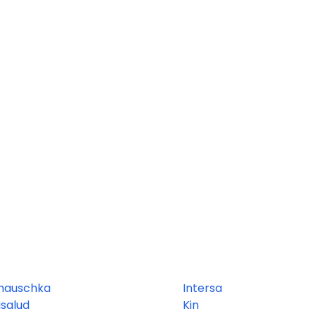
 hauschka
Intersa
isalud
Kin