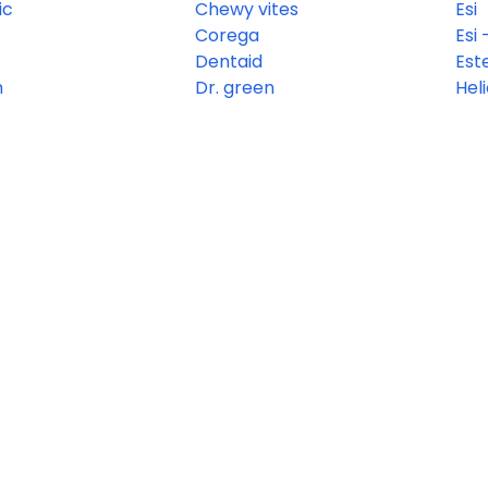
ic
Chewy vites
Esi
Corega
Esi 
Dentaid
Est
m
Dr. green
Hel