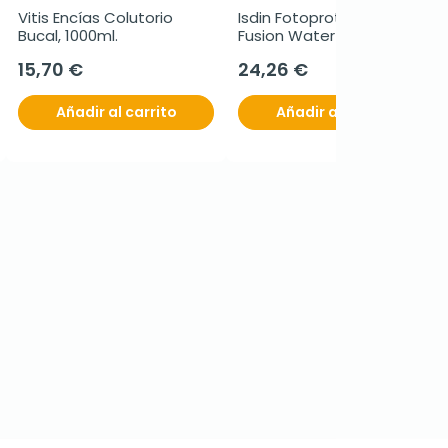
Vitis Encías Colutorio 
Isdin Fotoprotector 
Bucal, 1000ml.
Fusion Water Magic 
SPF50, 50 ml
15,70 €
24,26 €
Añadir al carrito
Añadir al carrito