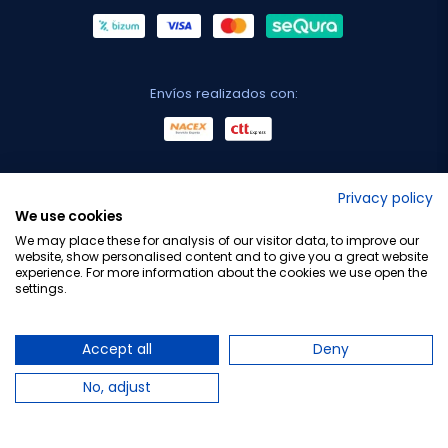
Envíos realizados con:
No lo decimos nosotros...
Privacy policy
We use cookies
¡Tu opinión es importante!
We may place these for analysis of our visitor data, to improve our
website, show personalised content and to give you a great website
experience. For more information about the cookies we use open the
settings.
Copyright © 2010-2026 Farmacia Barata S.L. Todos los
derechos reservados.
Accept all
Deny
No, adjust