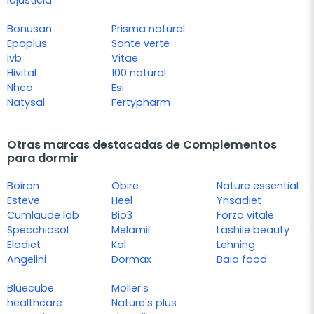
Bonusan
Prisma natural
Epaplus
Sante verte
Ivb
Vitae
Hivital
100 natural
Nhco
Esi
Natysal
Fertypharm
Otras marcas destacadas de Complementos
para dormir
Boiron
Obire
Nature essential
Esteve
Heel
Ynsadiet
Cumlaude lab
Bio3
Forza vitale
Specchiasol
Melamil
Lashile beauty
Eladiet
Kal
Lehning
Angelini
Dormax
Baia food
Bluecube
Moller's
healthcare
Nature's plus