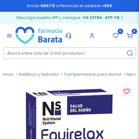
Envíos
GRATIS
a Península en pedidos
+65€
Descarga nuestra APP y consigue
-3€ EXTRA
:
APP-FB
;)
0
0
menu
Inicio
Dietética y Nutrición
Complementos para dormir
Nervi
favorite_border