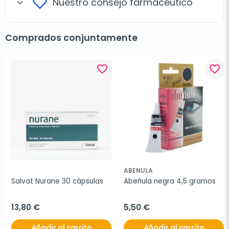
Nuestro consejo farmacéutico
expand_more
Comprados conjuntamente
favorite_border
favorite_border
ABENULA
Salvat Nurane 30 cápsulas
Abeñula negra 4,5 gramos
13,80 €
5,50 €
Añadir al carrito
Añadir al carrito