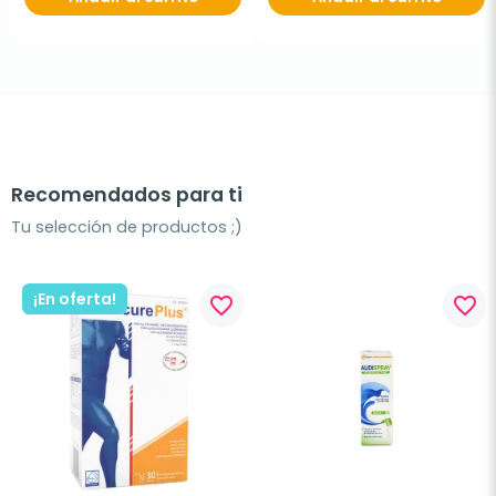
Recomendados para ti
Tu selección de productos ;)
¡En oferta!
favorite_border
favorite_border