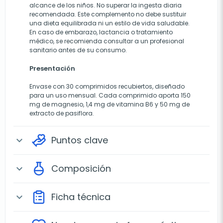
alcance de los niños. No superar la ingesta diaria
recomendada. Este complemento no debe sustituir
una dieta equilibrada ni un estilo de vida saludable.
En caso de embarazo, lactancia o tratamiento
médico, se recomienda consultar a un profesional
sanitario antes de su consumo.
Presentación
Envase con 30 comprimidos recubiertos, diseñado
para un uso mensual. Cada comprimido aporta 150
mg de magnesio, 1,4 mg de vitamina B6 y 50 mg de
extracto de pasiflora.
Puntos clave
expand_more
Composición
expand_more
Ficha técnica
expand_more