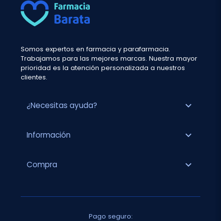
Somos expertos en farmacia y parafarmacia.
Trabajamos para las mejores marcas. Nuestra mayor
prioridad es la atención personalizada a nuestros
clientes.
expand_more
¿Necesitas ayuda?
expand_more
Información
expand_more
Compra
Pago seguro: