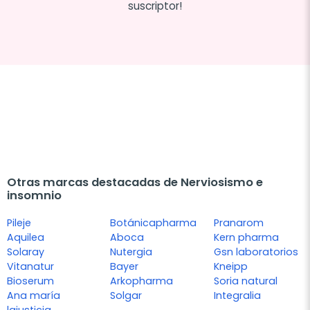
suscriptor!
Otras marcas destacadas de Nerviosismo e
insomnio
Pileje
Botánicapharma
Pranarom
Aquilea
Aboca
Kern pharma
Solaray
Nutergia
Gsn laboratorios
Vitanatur
Bayer
Kneipp
Bioserum
Arkopharma
Soria natural
Ana maría
Solgar
Integralia
lajusticia