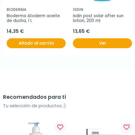
BIODERMA
ISDIN
Bioderma Atoderm aceite 
Isdin post solar after sun 
de ducha, 1 L
lotion, 200 ml
14,35 €
13,65 €
Añadir al carrito
Ver
Recomendados para ti
Tu selección de productos ;)
favorite_border
favorite_border