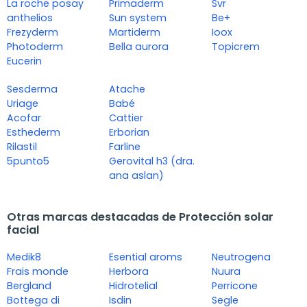
La roche posay
Primaderm
Svr
anthelios
Sun system
Be+
Frezyderm
Martiderm
Ioox
Photoderm
Bella aurora
Topicrem
Eucerin
Sesderma
Atache
Uriage
Babé
Acofar
Cattier
Esthederm
Erborian
Rilastil
Farline
5punto5
Gerovital h3 (dra.
ana aslan)
Otras marcas destacadas de Protección solar
facial
Medik8
Esential aroms
Neutrogena
Frais monde
Herbora
Nuura
Bergland
Hidrotelial
Perricone
Bottega di
Isdin
Segle