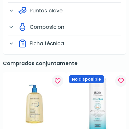
Puntos clave
expand_more
Composición
expand_more
Ficha técnica
expand_more
Comprados conjuntamente
No disponible
favorite_border
favorite_border