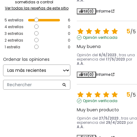
A.A.
sometidas a control
Ver todas las reseñas de este sitio
Útil
(0)
Informe
5
estrellas
6
4
estrellas
0
5
/
5
3
estrellas
0
Opinión verificada
2
estrellas
0
Muy buena
1
estrella
0
Opinión del
6/6/2023
, tras una
Ordenar las opiniones
experiencia del
17/5/2023
por
A.A.
Útil
(0)
Informe
5
/
5
Opinión verificada
Muy buen producto
Opinión del
27/5/2023
, tras una
experiencia del
29/4/2023
por
A.A.