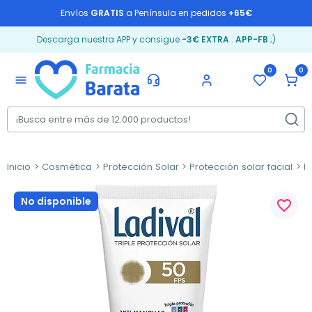
Envíos
GRATIS
a Península en pedidos
+65€
Descarga nuestra APP y consigue
-3€ EXTRA
:
APP-FB
;)
0
0
menu
Inicio
Cosmética
Protección Solar
Protección solar facial
M
No disponible
favorite_border