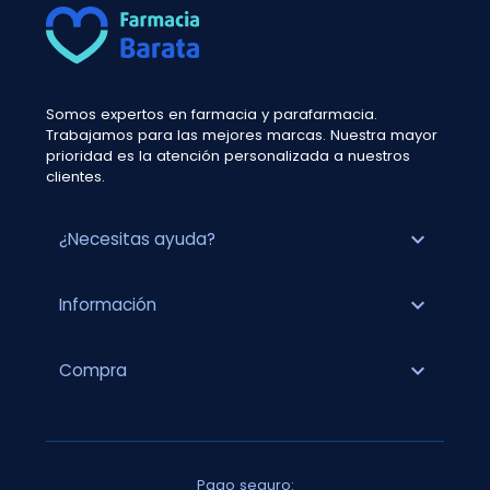
Somos expertos en farmacia y parafarmacia.
Trabajamos para las mejores marcas. Nuestra mayor
prioridad es la atención personalizada a nuestros
clientes.
expand_more
¿Necesitas ayuda?
expand_more
Información
expand_more
Compra
Pago seguro: