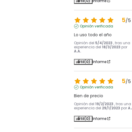
Útil
(0)
Informe
5
/
5
Opinión verificada
Lo uso todo el año
Opinión del
5/4/2023
, tras una
experiencia del
18/3/2023
por
A.A.
Útil
(0)
Informe
5
/
5
Opinión verificada
Bien de precio
Opinión del
19/2/2023
, tras una
experiencia del
29/1/2023
por
A.
Útil
(0)
Informe