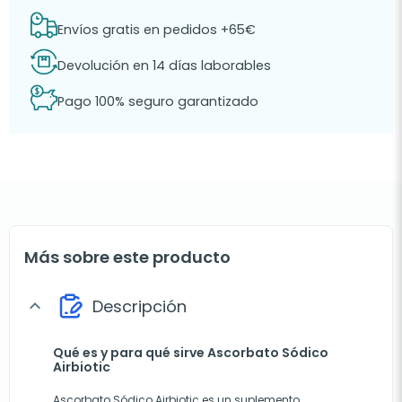
Envíos gratis en pedidos +65€
Devolución en 14 días laborables
Pago 100% seguro garantizado
Más sobre este producto
Descripción
expand_more
Qué es y para qué sirve Ascorbato Sódico
Airbiotic
Ascorbato Sódico Airbiotic es un suplemento