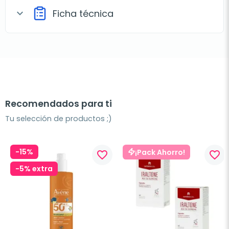
Ficha técnica
expand_more
Recomendados para ti
Tu selección de productos ;)
-15%
¡Pack Ahorro!
favorite_border
favorite_border
-5% extra