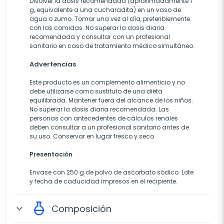
Disolver la dosis recomendada (aproximadamente 1
g, equivalente a una cucharadita) en un vaso de
agua o zumo. Tomar una vez al día, preferiblemente
con las comidas. No superar la dosis diaria
recomendada y consultar con un profesional
sanitario en caso de tratamiento médico simultáneo.
Advertencias
Este producto es un complemento alimenticio y no
debe utilizarse como sustituto de una dieta
equilibrada. Mantener fuera del alcance de los niños.
No superar la dosis diaria recomendada. Las
personas con antecedentes de cálculos renales
deben consultar a un profesional sanitario antes de
su uso. Conservar en lugar fresco y seco.
Presentación
Envase con 250 g de polvo de ascorbato sódico. Lote
y fecha de caducidad impresos en el recipiente.
Composición
expand_more