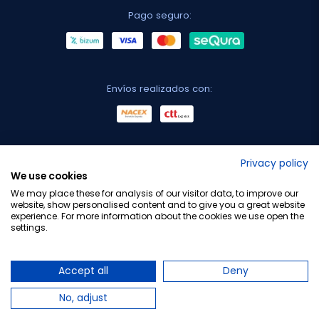
Pago seguro:
Envíos realizados con:
No lo decimos nosotros...
Privacy policy
We use cookies
¡Tu opinión es importante!
We may place these for analysis of our visitor data, to improve our
website, show personalised content and to give you a great website
experience. For more information about the cookies we use open the
settings.
Copyright © 2010-2026 Farmacia Barata S.L. Todos los
derechos reservados.
Accept all
Deny
No, adjust