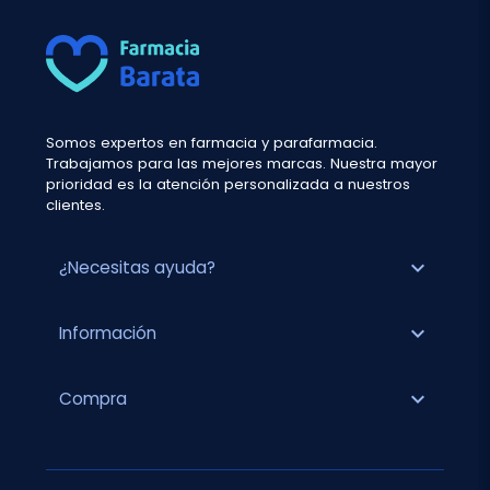
Somos expertos en farmacia y parafarmacia.
Trabajamos para las mejores marcas. Nuestra mayor
prioridad es la atención personalizada a nuestros
clientes.
expand_more
¿Necesitas ayuda?
expand_more
Información
expand_more
Compra