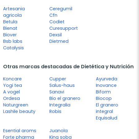
Artesania
Ceregumil
agricola
Cfn
Betula
Codiet
Bienat
Curesupport
Biover
Dexsil
Bsb labs
Dietmed
Catalysis
Otras marcas destacadas de Dietética y Nutrición
Koncare
Cupper
Ayurveda
Yogi tea
Salus-haus
Inovance
A vogel
Sanavi
Biform
Ordesa
Bio el granero
Biocop
Naturgreen
Integralia
El granero
Lashile beauty
Robis
integral
Equisalud
Esential aroms
Juanola
Forte pharma
King soba