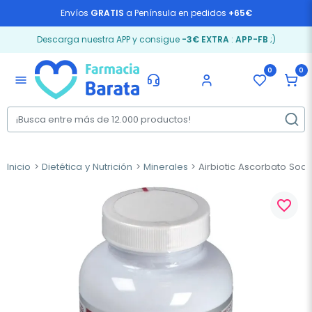
Envíos
GRATIS
a Península en pedidos
+65€
Descarga nuestra APP y consigue
-3€ EXTRA
:
APP-FB
;)
0
0
menu
Inicio
Dietética y Nutrición
Minerales
Airbiotic Ascorbato Sodi
favorite_border