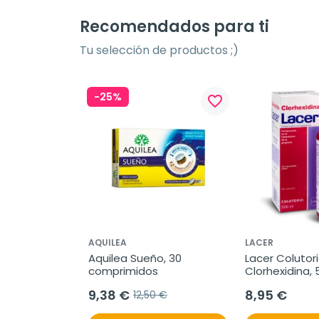
Recomendados para ti
Tu selección de productos ;)
-25%
favorite_border
AQUILEA
LACER
Aquilea Sueño, 30 
Lacer Colutori
comprimidos
Clorhexidina,
9,38 €
8,95 €
12,50 €