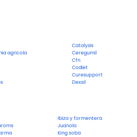
Catalysis
nia agricola
Ceregumil
Cfn
Codiet
Curesupport
bs
Dexsil
Ibiza y formentera
 aroms
Juanola
harma
King soba