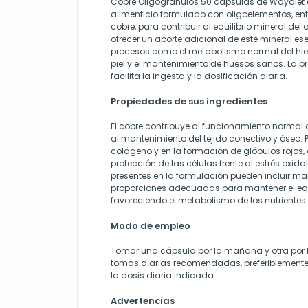
Cobre Oligogranulos 50 cápsulas de Waydiet
alimenticio formulado con oligoelementos, ent
cobre, para contribuir al equilibrio mineral del
ofrecer un aporte adicional de este mineral es
procesos como el metabolismo normal del hier
piel y el mantenimiento de huesos sanos. La 
facilita la ingesta y la dosificación diaria.
Propiedades de sus ingredientes
El cobre contribuye al funcionamiento normal 
al mantenimiento del tejido conectivo y óseo. P
colágeno y en la formación de glóbulos rojos, 
protección de las células frente al estrés oxida
presentes en la formulación pueden incluir m
proporciones adecuadas para mantener el equi
favoreciendo el metabolismo de los nutrientes 
Modo de empleo
Tomar una cápsula por la mañana y otra por 
tomas diarias recomendadas, preferiblemente
la dosis diaria indicada.
Advertencias