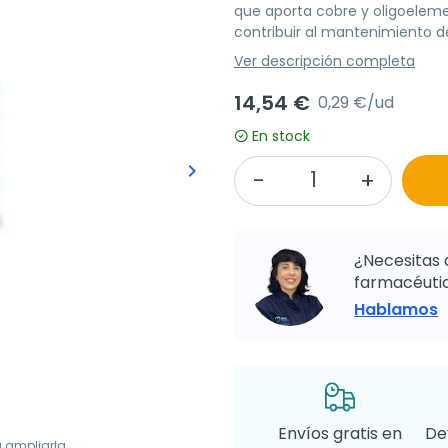
que aporta cobre y oligoeleme
contribuir al mantenimiento de
Ver descripción completa
14,54 €
0,29 €/ud
En stock
keyboard_arrow_right
Siguiente
¿Necesitas 
farmacéutic
Hablamos
Envíos gratis en
De
a ampliarla