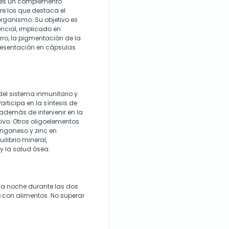
 es un complemento
re los que destaca el
 organismo. Su objetivo es
encial, implicado en
ro, la pigmentación de la
presentación en cápsulas
del sistema inmunitario y
articipa en la síntesis de
además de intervenir en la
tivo. Otros oligoelementos
anganeso y zinc en
librio mineral,
y la salud ósea.
la noche durante las dos
 con alimentos. No superar