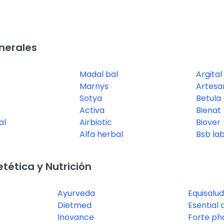
nerales
Madal bal
Argital
Marnys
Artesa
Sotya
Betula
Activa
Bienat
al
Airbiotic
Biover
Alfa herbal
Bsb la
ética y Nutrición
Ayurveda
Equisalud
Dietmed
Esential
Inovance
Forte p