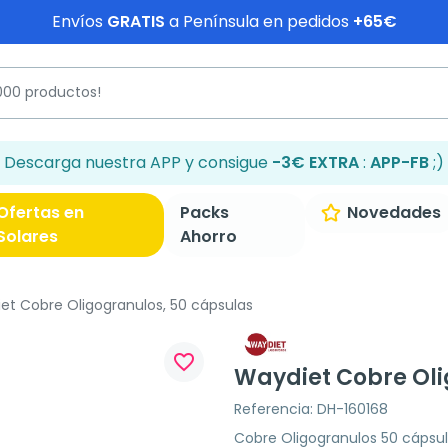
Envíos
GRATIS
a Península en pedidos
+65€
Descarga nuestra APP y consigue
-3€ EXTRA
:
APP-FB
;)
Ofertas en
Packs
Novedades
Solares
Ahorro
t Cobre Oligogranulos, 50 cápsulas
favorite_border
Waydiet Cobre Oli
Referencia: DH-160168
Cobre Oligogranulos 50 cápsu