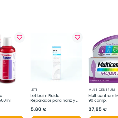
favorite_border
favorite_border
LETI
MULTICENTRUM
o 
Letibalm Fluido 
Multicentrum Mu
 500ml
Reparador para nariz y 
90 comp.
labios, 10ml.
5,80 €
27,95 €