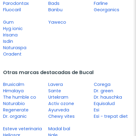
Parodontax
Bads
Farline
Fluocaril
Banbu
Georganics
Gum
Yaweco
Hyg ionic
Irisana
Isdin
Naturaspa
Oradent
Otras marcas destacadas de Bucal
Bruxicalm
Lavera
Corega
Himalaya
Sante
Dr. green
The humble co
Urtekram
Dr. hauschka
Naturabio
Activ ozone
Equisalud
Regenerate
Ayurveda
Esi
Dr. organic
Chewy vites
Esi - trepat diet
Esteve veterinaria
Madal bal
Heliosar
Nale