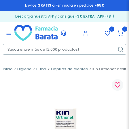
Envíos
GRATIS
a Península en pedidos
+65€
Descarga nuestra APP y consigue
-3€ EXTRA
:
APP-FB
;)
0
0
menu
Inicio
Higiene
Bucal
Cepillos de dientes
Kin Orthonet desinc
favorite_border