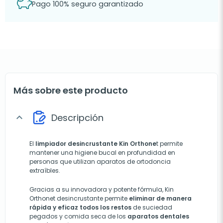
Pago 100% seguro garantizado
Más sobre este producto
Descripción
expand_more
El
limpiador desincrustante Kin Orthone
t permite
mantener una higiene bucal en profundidad en
personas que utilizan aparatos de ortodoncia
extraíbles.
Gracias a su innovadora y potente fórmula, Kin
Orthonet desincrustante permite
eliminar de manera
rápida y eficaz todos los restos
de suciedad
pegados y comida seca de los
aparatos dentales