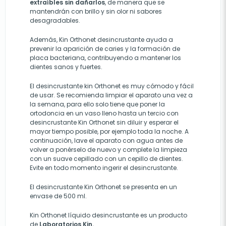
extraíbles sin dañarlos
, de manera que se
mantendrán con brillo y sin olor ni sabores
desagradables.
Además, Kin Orthonet desincrustante ayuda a
prevenir la aparición de caries y la formación de
placa bacteriana, contribuyendo a mantener los
dientes sanos y fuertes.
El desincrustante kin Orthonet es muy cómodo y fácil
de usar. Se recomienda limpiar el aparato una vez a
la semana, para ello solo tiene que poner la
ortodoncia en un vaso lleno hasta un tercio con
desincrustante Kin Orthonet sin diluir y esperar el
mayor tiempo posible, por ejemplo toda la noche. A
continuación, lave el aparato con agua antes de
volver a ponérselo de nuevo y complete la limpieza
con un suave cepillado con un cepillo de dientes.
Evite en todo momento ingerir el desincrustante.
El desincrustante Kin Orthonet se presenta en un
envase de 500 ml.
Kin Orthonet líquido desincrustante es un producto
de
Laboratorios Kin.