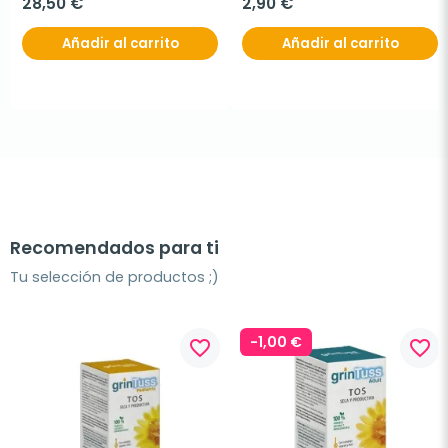
28,50 €
2,90 €
Añadir al carrito
Añadir al carrito
Recomendados para ti
Tu selección de productos ;)
-1,00 €
favorite_border
favorite_border