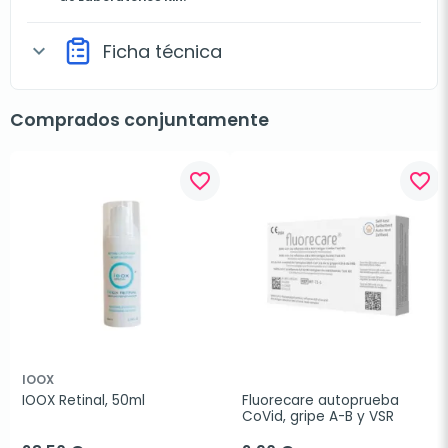
Ficha técnica
expand_more
Comprados conjuntamente
favorite_border
favorite_border
IOOX
IOOX Retinal, 50ml
Fluorecare autoprueba 
CoVid, gripe A-B y VSR