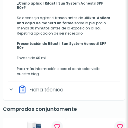
¿Cómo aplicar Rilastil Sun System Acnestil SPF
50+?
Se aconseja agitar el frasco antes de utilizar.
Aplicar
una capa de manera uniforme
sobre la piel por lo
menos 30 minutos antes de la exposición al sol.
Repetir la aplicación de ser necesario.
Presentación de Rilastil Sun System Acnestil SPF
50+
Envase de 40 ml.
Para más información sobre el
acné solar
visite
nuestro blog.
Ficha técnica
expand_more
Comprados conjuntamente
favorite_border
favorite_border