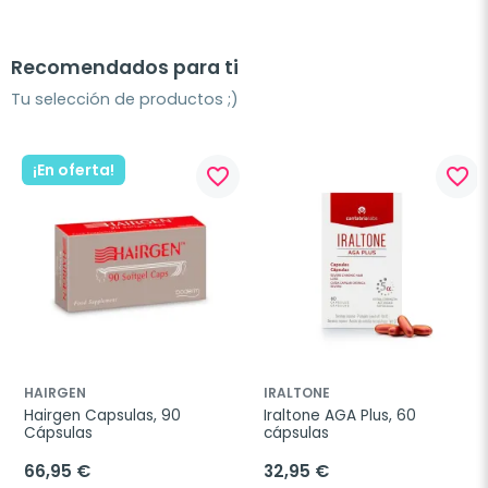
Recomendados para ti
Tu selección de productos ;)
¡En oferta!
favorite_border
favorite_border
HAIRGEN
IRALTONE
Hairgen Capsulas, 90 
Iraltone AGA Plus, 60 
Cápsulas
cápsulas
66,95 €
32,95 €