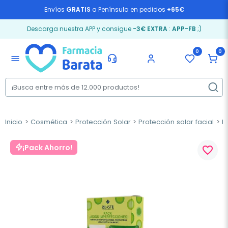
Envíos
GRATIS
a Península en pedidos
+65€
Descarga nuestra APP y consigue
-3€ EXTRA
:
APP-FB
;)
0
0
menu
Inicio
Cosmética
Protección Solar
Protección solar facial
P
¡Pack Ahorro!
favorite_border