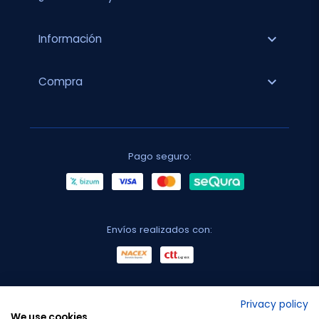
expand_more
Información
expand_more
Compra
Pago seguro:
Envíos realizados con:
No lo decimos nosotros...
Privacy policy
We use cookies