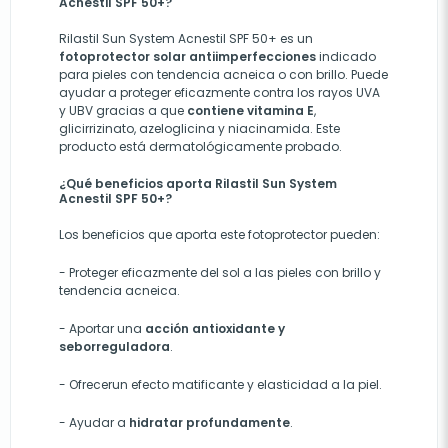
Acnestil SPF 50+?
Rilastil Sun System Acnestil SPF 50+ es un
fotoprotector solar antiimperfecciones
indicado
para pieles con tendencia acneica o con brillo. Puede
ayudar a proteger eficazmente contra los rayos UVA
y UBV gracias a que
contiene vitamina E
,
glicirrizinato, azeloglicina y niacinamida. Este
producto está dermatológicamente probado.
¿Qué beneficios aporta Rilastil Sun System
Acnestil SPF 50+?
Los beneficios que aporta este fotoprotector pueden:
-
Proteger eficazmente del sol a las pieles con brillo y
tendencia acneica.
-
Aportar una
acción antioxidante y
seborreguladora
.
- Ofrecerun efecto matificante y
elasticidad a la piel.
-
Ayudar a
hidratar profundamente
.