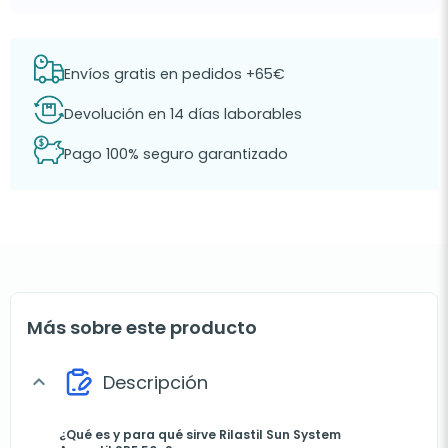
Envíos gratis en pedidos +65€
Devolución en 14 días laborables
Pago 100% seguro garantizado
Más sobre este producto
Descripción
expand_more
¿Qué es y para qué sirve Rilastil Sun System