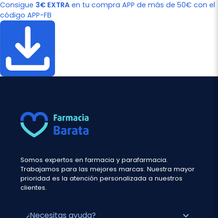
Consigue
3€ EXTRA
en tu compra APP de más de 50€ con el
código APP-FB
Somos expertos en farmacia y parafarmacia.
Trabajamos para las mejores marcas. Nuestra mayor
prioridad es la atención personalizada a nuestros
clientes.
expand_more
¿Necesitas ayuda?